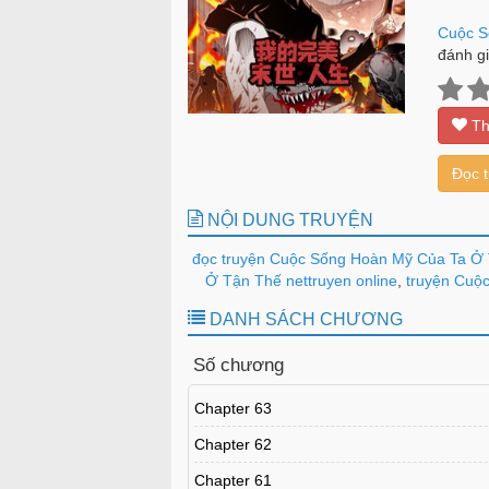
Cuộc S
đánh gi
Th
Đọc 
NỘI DUNG TRUYỆN
đọc truyện Cuộc Sống Hoàn Mỹ Của Ta Ở 
Ở Tận Thế nettruyen online
,
truyện Cuộc
DANH SÁCH CHƯƠNG
Số chương
Chapter 63
Chapter 62
Chapter 61