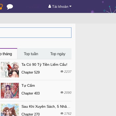
Tài khoản
p tháng
Top tuần
Top ngày
Ta Có 90 Tỷ Tiền Liếm Cẩu!
2237
Chapter 529
Tự Cẩm
2090
Chapter 403
Sau Khi Xuyên Sách, 5 Nhân Cách Của Bạo Quân Đều Yêu Ta
1762
Chapter 270