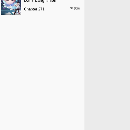
Đại Y Lăng Nhiên
936
Chapter 271