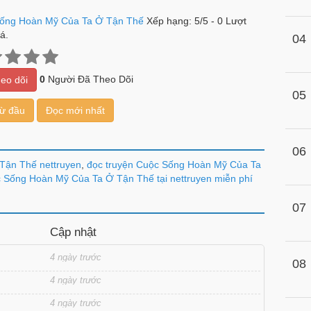
ống Hoàn Mỹ Của Ta Ở Tận Thế
Xếp hạng:
5
/
5
-
0
Lượt
á.
04
0
Người Đã Theo Dõi
eo dõi
05
từ đầu
Đọc mới nhất
06
Tận Thế nettruyen
,
đọc truyện Cuộc Sống Hoàn Mỹ Của Ta
 Sống Hoàn Mỹ Của Ta Ở Tận Thế tại nettruyen miễn phí
07
Cập nhật
4 ngày trước
08
4 ngày trước
4 ngày trước