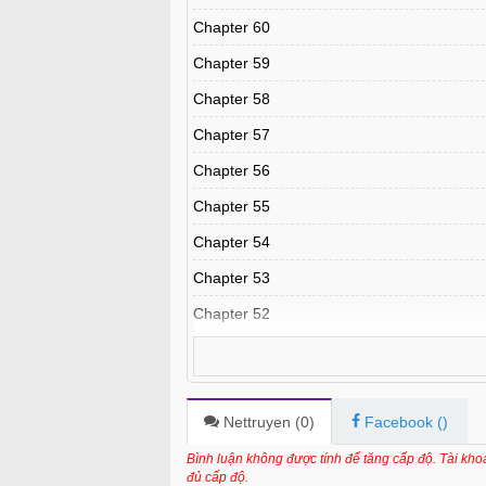
Chapter 60
Chapter 59
Chapter 58
Chapter 57
Chapter 56
Chapter 55
Chapter 54
Chapter 53
Chapter 52
Chapter 51
Chapter 50
Chapter 49
Nettruyen (
0
)
Facebook (
)
Chapter 48
Bình luận không được tính để tăng cấp độ. Tài kh
đủ cấp độ.