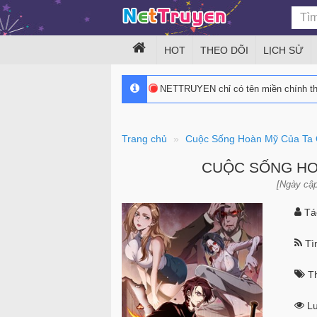
HOT
THEO DÕI
LỊCH SỬ
NETTRUYEN chỉ có tên miền chính 
Trang chủ
Cuộc Sống Hoàn Mỹ Của Ta
CUỘC SỐNG HO
[Ngày cập
Tác
Tìn
Th
Lư