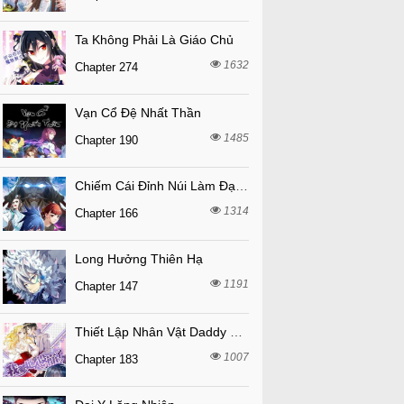
Ta Không Phải Là Giáo Chủ
1632
Chapter 274
Vạn Cổ Đệ Nhất Thần
1485
Chapter 190
Chiếm Cái Đỉnh Núi Làm Đại Vương
1314
Chapter 166
Long Hưởng Thiên Hạ
1191
Chapter 147
Thiết Lập Nhân Vật Daddy Của Tôi Bị Sụp Đổ
1007
Chapter 183