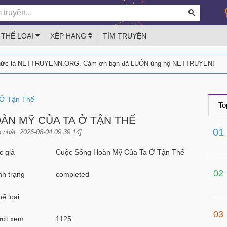
THỂ LOẠI
XẾP HẠNG
TÌM TRUYỆN
thức là NETTRUYENN.ORG. Cảm ơn bạn đã LUÔN ủng hộ NETTRUYEN!
 Ở Tận Thế
To
ÀN MỸ CỦA TA Ở TẬN THẾ
01
 nhật: 2026-08-04 09:39:14]
 giả
Cuộc Sống Hoàn Mỹ Của Ta Ở Tận Thế
02
h trạng
completed
ể loại
03
ợt xem
1125