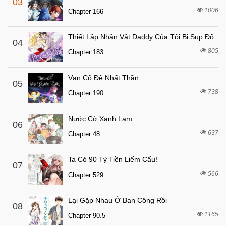
03
6 tháng trước
Chapter 28
1006
Chapter 166
6 tháng trước
Chapter 27
Thiết Lập Nhân Vật Daddy Của Tôi Bị Sụp Đổ
6 tháng trước
04
Chapter 26
805
Chapter 183
6 tháng trước
Chapter 25
6 tháng trước
Chapter 24
Vạn Cổ Đệ Nhất Thần
05
6 tháng trước
738
Chapter 23
Chapter 190
6 tháng trước
Chapter 22
Nước Cờ Xanh Lam
06
6 tháng trước
Chapter 21
637
Chapter 48
6 tháng trước
Chapter 20
6 tháng trước
Chapter 19
Ta Có 90 Tỷ Tiền Liếm Cẩu!
07
566
6 tháng trước
Chapter 529
Chapter 18
6 tháng trước
Chapter 17
Lại Gặp Nhau Ở Ban Công Rồi
08
6 tháng trước
Chapter 16
1165
Chapter 90.5
6 tháng trước