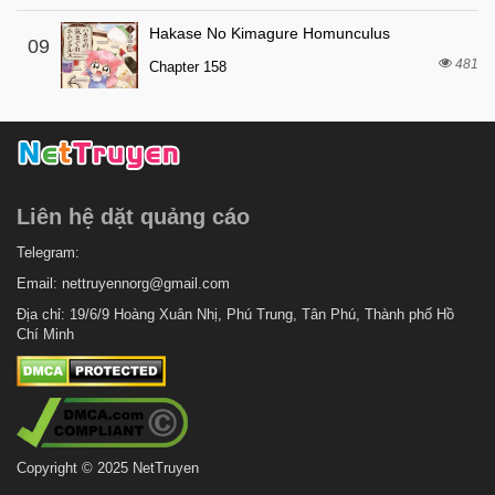
Chapter 15
Hakase No Kimagure Homunculus
6 tháng trước
Chapter 14
09
481
Chapter 158
6 tháng trước
Chapter 13
6 tháng trước
Chapter 12
6 tháng trước
Chapter 11
6 tháng trước
Chapter 10
Liên hệ dặt quảng cáo
8 tháng trước
Chapter 9
8 tháng trước
Telegram:
Chapter 8
Email:
nettruyennorg@gmail.com
8 tháng trước
Chapter 7
Địa chỉ: 19/6/9 Hoàng Xuân Nhị, Phú Trung, Tân Phú, Thành phố Hồ
8 tháng trước
Chapter 6
Chí Minh
8 tháng trước
Chapter 5
8 tháng trước
Chapter 4
8 tháng trước
Chapter 3
Copyright © 2025 NetTruyen
8 tháng trước
Chapter 2