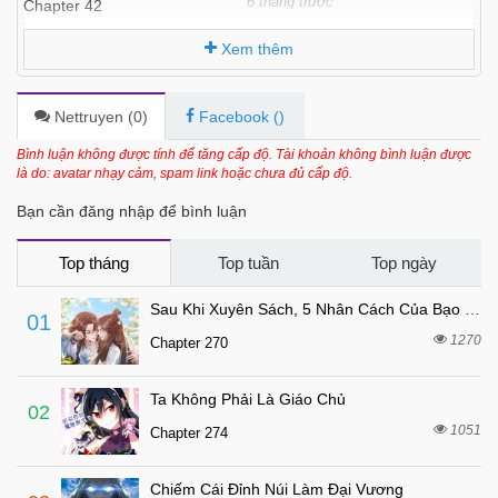
6 tháng trước
Chapter 42
6 tháng trước
Chapter 41
Xem thêm
6 tháng trước
Chapter 40
6 tháng trước
Chapter 39
Nettruyen (
0
)
Facebook (
)
6 tháng trước
Chapter 38
Bình luận không được tính để tăng cấp độ. Tài khoản không bình luận được
là do: avatar nhạy cảm, spam link hoặc chưa đủ cấp độ.
6 tháng trước
Chapter 37
Bạn cần đăng nhập để bình luận
6 tháng trước
Chapter 36
6 tháng trước
Chapter 35
Top tháng
Top tuần
Top ngày
6 tháng trước
Chapter 34
Sau Khi Xuyên Sách, 5 Nhân Cách Của Bạo Quân Đều Yêu Ta
01
6 tháng trước
Chapter 33
1270
Chapter 270
6 tháng trước
Chapter 32
Ta Không Phải Là Giáo Chủ
6 tháng trước
Chapter 31
02
1051
Chapter 274
6 tháng trước
Chapter 30
6 tháng trước
Chapter 29
Chiếm Cái Đỉnh Núi Làm Đại Vương