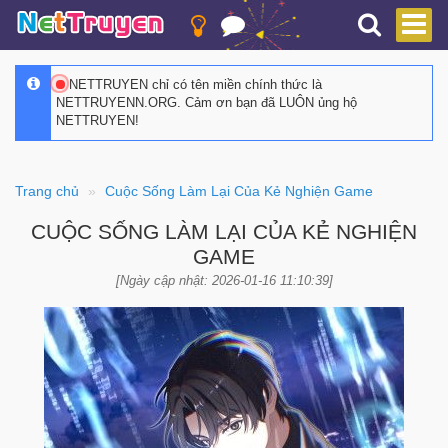
NETTRUYEN chỉ có tên miền chính thức là
NETTRUYENN.ORG. Cảm ơn bạn đã LUÔN ủng hộ
NETTRUYEN!
Trang chủ
Cuộc Sống Làm Lại Của Kẻ Nghiện Game
CUỘC SỐNG LÀM LẠI CỦA KẺ NGHIỆN
GAME
[Ngày cập nhật: 2026-01-16 11:10:39]