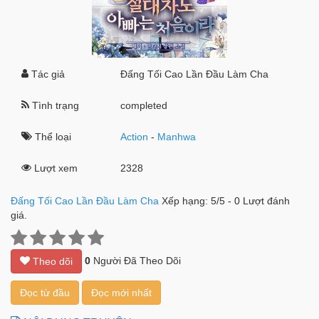
Tác giả
Đấng Tối Cao Lần Đầu Làm Cha
Tình trạng
completed
Thể loại
Action
-
Manhwa
Lượt xem
2328
Đấng Tối Cao Lần Đầu Làm Cha
Xếp hạng:
5
/
5
-
0
Lượt đánh
giá.
0
Người Đã Theo Dõi
Theo dõi
Đọc từ đầu
Đọc mới nhất