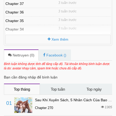
3 tuần trước
Chapter 37
3 tuần trước
Chapter 36
3 tuần trước
Chapter 35
3 tuần trước
Chapter 34
3 tuần trước
Chapter 33
Xem thêm
3 tuần trước
Chapter 32
3 tuần trước
Chapter 31
Nettruyen (
0
)
Facebook (
)
3 tuần trước
Chapter 30
Bình luận không được tính để tăng cấp độ. Tài khoản không bình luận được
là do: avatar nhạy cảm, spam link hoặc chưa đủ cấp độ.
3 tuần trước
Chapter 29
Bạn cần đăng nhập để bình luận
7 tháng trước
Chapter 28
7 tháng trước
Chapter 27
Top tháng
Top tuần
Top ngày
7 tháng trước
Chapter 26
Sau Khi Xuyên Sách, 5 Nhân Cách Của Bạo Quân Đều Yêu Ta
01
7 tháng trước
Chapter 25
1305
Chapter 270
7 tháng trước
Chapter 24