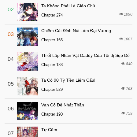
Ta Không Phải Là Giáo Chủ
7 tháng trước
Chapter 23
02
1090
Chapter 274
7 tháng trước
Chapter 22
7 tháng trước
Chapter 21
Chiếm Cái Đỉnh Núi Làm Đại Vương
03
7 tháng trước
Chapter 20
1007
Chapter 166
7 tháng trước
Chapter 19
Thiết Lập Nhân Vật Daddy Của Tôi Bị Sụp Đổ
7 tháng trước
04
Chapter 18
840
Chapter 183
7 tháng trước
Chapter 17
7 tháng trước
Chapter 16
Ta Có 90 Tỷ Tiền Liếm Cẩu!
05
7 tháng trước
763
Chapter 15
Chapter 529
7 tháng trước
Chapter 14
Vạn Cổ Đệ Nhất Thần
06
7 tháng trước
Chapter 13
759
Chapter 190
7 tháng trước
Chapter 12
7 tháng trước
Chapter 11
Tự Cẩm
07