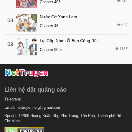
646
7 tháng trước
Chapter 403
Chapter 10
7 tháng trước
Chapter 9
Nước Cờ Xanh Lam
08
7 tháng trước
Chapter 8
637
Chapter 48
7 tháng trước
Chapter 7
Lại Gặp Nhau Ở Ban Công Rồi
7 tháng trước
Chapter 6
09
1165
Chapter 90.5
7 tháng trước
Chapter 5
7 tháng trước
Chapter 4
7 tháng trước
Chapter 3
7 tháng trước
Chapter 2
Liên hệ dặt quảng cáo
7 tháng trước
Chapter 1
Telegram:
Email:
nettruyennorg@gmail.com
Địa chỉ: 19/6/9 Hoàng Xuân Nhị, Phú Trung, Tân Phú, Thành phố Hồ
Chí Minh