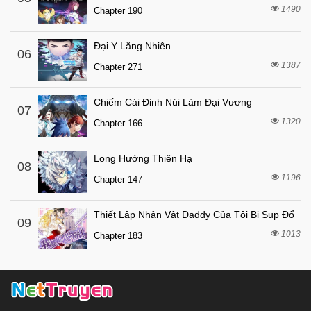
1490
Chapter 190
Đại Y Lăng Nhiên
06
1387
Chapter 271
Chiếm Cái Đỉnh Núi Làm Đại Vương
07
1320
Chapter 166
Long Hưởng Thiên Hạ
08
1196
Chapter 147
Thiết Lập Nhân Vật Daddy Của Tôi Bị Sụp Đổ
09
1013
Chapter 183