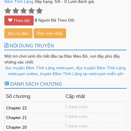
Đêm Tĩnh Lặng
Xếp hạng:
5
/
5
-
0
Lượt đánh giá.
0
Người Đã Theo Dõi
Theo dõi
Đọc từ đầu
Đọc mới nhất
NỘI DUNG TRUYỆN
Một trò chơi sinh tồn bắt đầu tại Đảo Mèo Đỏ, nơi đây phủ đầy
những xác chết.
đọc truyện Đêm Tĩnh Lặng nettruyen
,
đọc truyện Đêm Tĩnh Lặng
nettruyen online
,
truyện Đêm Tĩnh Lặng tại nettruyen miễn phí
DANH SÁCH CHƯƠNG
Số chương
Cập nhật
7 tháng trước
Chapter 22
7 tháng trước
Chapter 21
7 tháng trước
Chapter 20