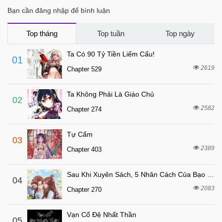
Chapter 6
Bạn cần đăng nhập để bình luận
7 tháng trước
Chapter 5
7 tháng trước
Chapter 4
Top tháng
Top tuần
Top ngày
7 tháng trước
Chapter 3
Ta Có 90 Tỷ Tiền Liếm Cẩu!
01
7 tháng trước
Chapter 2
2619
Chapter 529
7 tháng trước
Chapter 1
Ta Không Phải Là Giáo Chủ
02
2582
Chapter 274
Tự Cẩm
03
2389
Chapter 403
Sau Khi Xuyên Sách, 5 Nhân Cách Của Bạo Quân Đều Yêu Ta
04
2083
Chapter 270
Vạn Cổ Đệ Nhất Thần
05