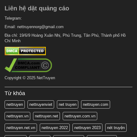
Liên hệ dặt quảng cáo
Telegram:
Email:
nettruyennorg@gmail.com
Địa chỉ: 19/6/9 Hoàng Xuân Nhị, Phú Trung, Tân Phú, Thành phố Hồ
Chí Minh
Copyright © 2025 NetTruyen
Từ khóa
nettruyen
nettruyenviet
net truyen
nettruyen.com
nettruyen.vn
nettruyen.net
nettruyen.com.vn
nettruyen.net.vn
nettruyen 2022
nettruyen 2023
nét truyện