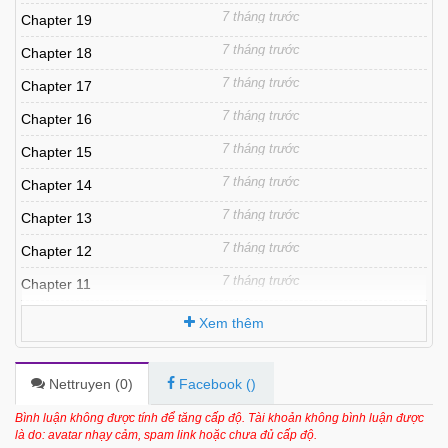
7 tháng trước
Chapter 19
7 tháng trước
Chapter 18
7 tháng trước
Chapter 17
7 tháng trước
Chapter 16
7 tháng trước
Chapter 15
7 tháng trước
Chapter 14
7 tháng trước
Chapter 13
7 tháng trước
Chapter 12
7 tháng trước
Chapter 11
7 tháng trước
Chapter 10
Xem thêm
7 tháng trước
Chapter 9
7 tháng trước
Chapter 8
Nettruyen (
0
)
Facebook (
)
7 tháng trước
Chapter 7
Bình luận không được tính để tăng cấp độ. Tài khoản không bình luận được
là do: avatar nhạy cảm, spam link hoặc chưa đủ cấp độ.
7 tháng trước