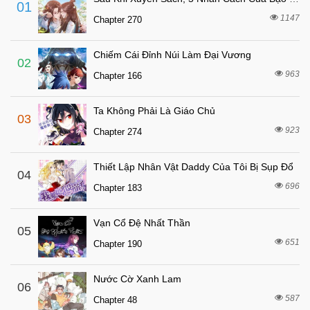
01
2 tháng trước
Chapter 31
1147
Chapter 270
2 tháng trước
Chapter 30
Chiếm Cái Đỉnh Núi Làm Đại Vương
2 tháng trước
Chapter 29
02
963
Chapter 166
2 tháng trước
Chapter 28
2 tháng trước
Chapter 27
Ta Không Phải Là Giáo Chủ
03
2 tháng trước
Chapter 26
923
Chapter 274
2 tháng trước
Chapter 25
Thiết Lập Nhân Vật Daddy Của Tôi Bị Sụp Đổ
2 tháng trước
04
Chapter 24
696
Chapter 183
2 tháng trước
Chapter 23
2 tháng trước
Chapter 22
Vạn Cổ Đệ Nhất Thần
05
2 tháng trước
651
Chapter 21
Chapter 190
2 tháng trước
Chapter 20
Nước Cờ Xanh Lam
06
2 tháng trước
Chapter 19
587
Chapter 48
2 tháng trước