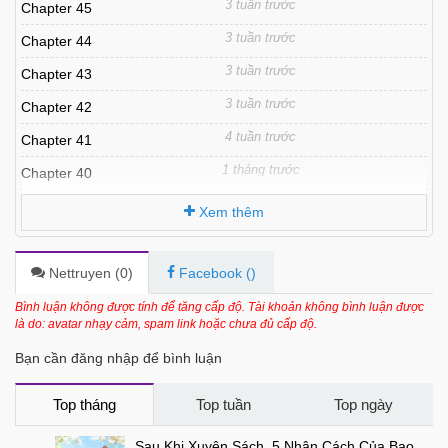
3 tuần trước
Chapter 45
3 tuần trước
Chapter 44
3 tuần trước
Chapter 43
3 tuần trước
Chapter 42
4 tuần trước
Chapter 41
1 tháng trước
Chapter 40
1 tháng trước
Chapter 39
Xem thêm
1 tháng trước
Chapter 38
1 tháng trước
Chapter 37
Nettruyen (
0
)
Facebook (
)
1 tháng trước
Chapter 36
Bình luận không được tính để tăng cấp độ. Tài khoản không bình luận được
là do: avatar nhạy cảm, spam link hoặc chưa đủ cấp độ.
2 tháng trước
Chapter 35
Bạn cần đăng nhập để bình luận
2 tháng trước
Chapter 34
2 tháng trước
Chapter 33
Top tháng
Top tuần
Top ngày
2 tháng trước
Chapter 32
Sau Khi Xuyên Sách, 5 Nhân Cách Của Bạo Quân Đều Yêu Ta