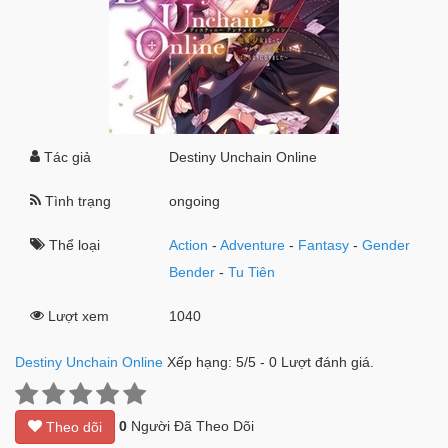
Tác giả
Destiny Unchain Online
Tình trạng
ongoing
Thể loại
Action
-
Adventure
-
Fantasy
-
Gender
Bender
-
Tu Tiên
Lượt xem
1040
Destiny Unchain Online
Xếp hạng:
5
/
5
-
0
Lượt đánh giá.
0
Người Đã Theo Dõi
Theo dõi