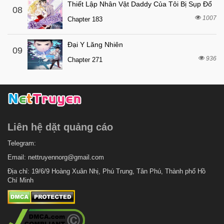
Thiết Lập Nhân Vật Daddy Của Tôi Bị Sụp Đổ
08
7 tháng trước
Chapter 48.7
1007
Chapter 183
7 tháng trước
Chapter 48.6
Đại Y Lăng Nhiên
7 tháng trước
Chapter 48.5
09
936
Chapter 271
7 tháng trước
Chapter 48.4
7 tháng trước
Chapter 48.3
7 tháng trước
Chapter 48.2
7 tháng trước
Chapter 48.1
Liên hệ dặt quảng cáo
7 tháng trước
Chapter 48
7 tháng trước
Telegram:
Chapter 47
Email:
nettruyennorg@gmail.com
7 tháng trước
Chapter 46
Địa chỉ: 19/6/9 Hoàng Xuân Nhị, Phú Trung, Tân Phú, Thành phố Hồ
7 tháng trước
Chapter 45
Chí Minh
7 tháng trước
Chapter 44
7 tháng trước
Chapter 43