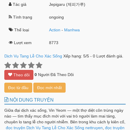
Tác giả
Jepigaru (제피가루)
Tình trạng
ongoing
Thể loại
Action
-
Manhwa
Lượt xem
8773
Dịch Vụ Tang Lễ Cho Xác Sống
Xếp hạng:
5
/
5
-
0
Lượt đánh giá.
0
Người Đã Theo Dõi
Theo dõi
Đọc từ đầu
Đọc mới nhất
NỘI DUNG TRUYỆN
Giữa đại dịch xác sống, Vin Yeom — một thợ diệt côn trùng ngày
nào — tìm thấy mục đích mới với vai trò người làm mai táng,
chuyên lo tang lễ cho người nhiễm. Bên trong khu cách ly kiên cố,
anh và đội ngũ phải xoay xở trong thế giới hiểm ác, mang lại chút
đọc truyện Dịch Vụ Tang Lễ Cho Xác Sống nettruyen
,
đọc truyện