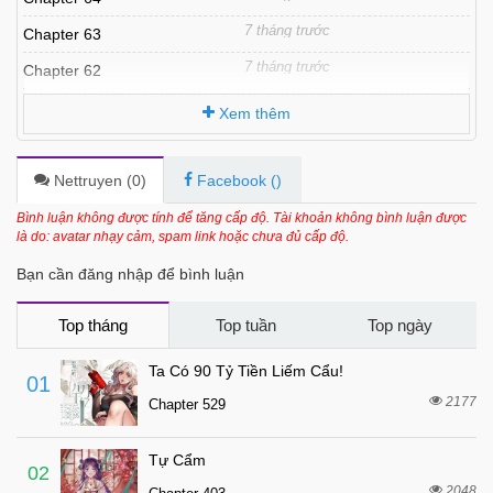
7 tháng trước
Chapter 63
7 tháng trước
Chapter 62
7 tháng trước
Chapter 61
Xem thêm
7 tháng trước
Chapter 60
7 tháng trước
Chapter 59
Nettruyen (
0
)
Facebook (
)
7 tháng trước
Chapter 58
Bình luận không được tính để tăng cấp độ. Tài khoản không bình luận được
là do: avatar nhạy cảm, spam link hoặc chưa đủ cấp độ.
7 tháng trước
Chapter 57
Bạn cần đăng nhập để bình luận
7 tháng trước
Chapter 56
7 tháng trước
Chapter 55
Top tháng
Top tuần
Top ngày
7 tháng trước
Chapter 54
Ta Có 90 Tỷ Tiền Liếm Cẩu!
01
7 tháng trước
Chapter 53
2177
Chapter 529
7 tháng trước
Chapter 52
Tự Cẩm
7 tháng trước
Chapter 51
02
2048