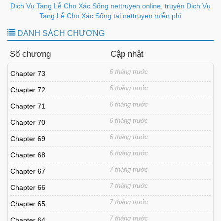
an ủi cuối cùng cho những gia đình đang tang tóc.
Dịch Vụ Tang Lễ Cho Xác Sống nettruyen online
,
truyện Dịch Vụ
Tang Lễ Cho Xác Sống tại nettruyen miễn phí
DANH SÁCH CHƯƠNG
Số chương
Cập nhật
6 tháng trước
Chapter 73
6 tháng trước
Chapter 72
6 tháng trước
Chapter 71
6 tháng trước
Chapter 70
6 tháng trước
Chapter 69
6 tháng trước
Chapter 68
7 tháng trước
Chapter 67
7 tháng trước
Chapter 66
7 tháng trước
Chapter 65
7 tháng trước
Chapter 64