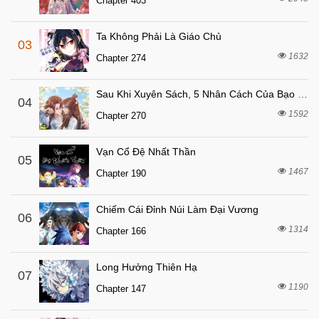
Chapter 403
7 tháng trước
Chapter 50.1
7 tháng trước
Chapter 50
Ta Không Phải Là Giáo Chủ
03
7 tháng trước
Chapter 49.9
1632
Chapter 274
7 tháng trước
Chapter 49.8
Sau Khi Xuyên Sách, 5 Nhân Cách Của Bạo Quân Đều Yêu Ta
7 tháng trước
04
Chapter 49.7
1592
Chapter 270
7 tháng trước
Chapter 49.6
7 tháng trước
Chapter 49.5
Vạn Cổ Đệ Nhất Thần
05
7 tháng trước
1467
Chapter 49.4
Chapter 190
7 tháng trước
Chapter 49.3
Chiếm Cái Đỉnh Núi Làm Đại Vương
06
7 tháng trước
Chapter 49.2
1314
Chapter 166
7 tháng trước
Chapter 49.1
7 tháng trước
Chapter 49
Long Hưởng Thiên Hạ
07
1190
7 tháng trước
Chapter 147
Chapter 48.9
7 tháng trước
Chapter 48.8