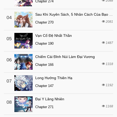
2088
Chapter 274
Sau Khi Xuyên Sách, 5 Nhân Cách Của Bạo Quân Đều Yêu Ta
04
2081
Chapter 270
Vạn Cổ Đệ Nhất Thần
05
1487
Chapter 190
Chiếm Cái Đỉnh Núi Làm Đại Vương
06
1318
Chapter 166
Long Hưởng Thiên Hạ
07
1192
Chapter 147
Đại Y Lăng Nhiên
08
1168
Chapter 271