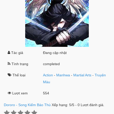
Tác giả
Đang cập nhật
Tình trạng
completed
Thể loại
Action
-
Manhwa
-
Martial Arts
-
Truyện
Màu
Lượt xem
554
Dororo - Song Kiếm Báo Thù
Xếp hạng:
5
/
5
-
0
Lượt đánh giá.