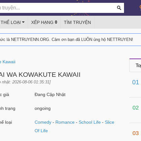
THỂ LOẠI
XẾP HẠNG
TÌM TRUYỆN
thức là NETTRUYENN.ORG. Cảm ơn bạn đã LUÔN ủng hộ NETTRUYEN!
 Kawaii
To
AI WA KOWAKUTE KAWAII
01
 nhật: 2026-08-06 01:35:31]
 giả
Đang Cập Nhật
02
h trạng
ongoing
ể loại
Comedy
-
Romance
-
School Life
-
Slice
Of Life
03