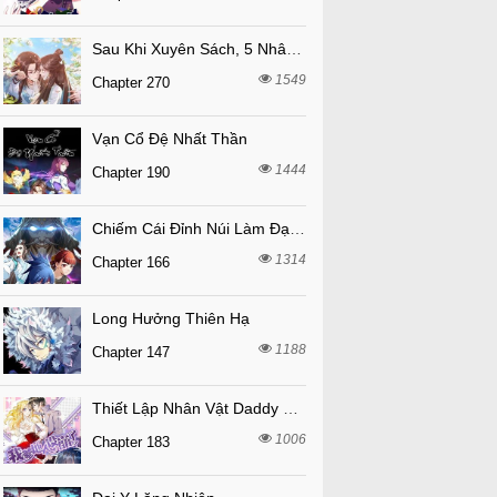
Sau Khi Xuyên Sách, 5 Nhân Cách Của Bạo Quân Đều Yêu Ta
1549
Chapter 270
Vạn Cổ Đệ Nhất Thần
1444
Chapter 190
Chiếm Cái Đỉnh Núi Làm Đại Vương
1314
Chapter 166
Long Hưởng Thiên Hạ
1188
Chapter 147
Thiết Lập Nhân Vật Daddy Của Tôi Bị Sụp Đổ
1006
Chapter 183