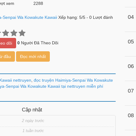
ợt xem
2288
04
a-Senpai Wa Kowakute Kawaii
Xếp hạng:
5
/
5
-
0
Lượt đánh
05
0
Người Đã Theo Dõi
eo dõi
từ đầu
Đọc mới nhất
06
Kawaii nettruyen
,
đọc truyện Haimiya-Senpai Wa Kowakute
ya-Senpai Wa Kowakute Kawaii tại nettruyen miễn phí
07
Cập nhật
08
2 ngày trước
1 tuần trước