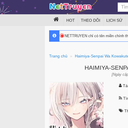
HOT
THEO DÕI
LỊCH SỬ
NETTRUYEN chỉ có tên miền chính 
Trang chủ
Haimiya-Senpai Wa Kowakute
HAIMIYA-SENP
[Ngày cập
Tác
Tìn
Th