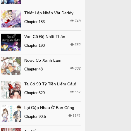
Thiết Lập Nhân Vật Daddy Của Tôi Bị Sụp Đổ
748
Chapter 183
Vạn Cổ Đệ Nhất Thần
682
Chapter 190
Nước Cờ Xanh Lam
602
Chapter 48
Ta Có 90 Tỷ Tiền Liếm Cẩu!
557
Chapter 529
Lại Gặp Nhau Ở Ban Công Rồi
1161
Chapter 90.5