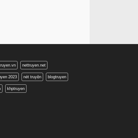
truyen.vn
nettruyen.net
ruyen 2023
nét truyện
blogtruyen
n
khptruyen