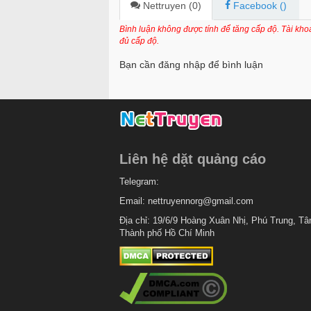
Chapter 65
Nettruyen (
0
)
Facebook (
)
Chapter 64
Bình luận không được tính để tăng cấp độ. Tài kh
đủ cấp độ.
Chapter 63
Bạn cần đăng nhập để bình luận
Chapter 62
Chapter 61
Chapter 60
Chapter 59
Liên hệ dặt quảng cáo
Chapter 58
Telegram:
Chapter 57
Email:
nettruyennorg@gmail.com
Chapter 56
Địa chỉ: 19/6/9 Hoàng Xuân Nhị, Phú Trung, Tâ
Thành phố Hồ Chí Minh
Chapter 55
Chapter 54
Chapter 53
Chapter 52