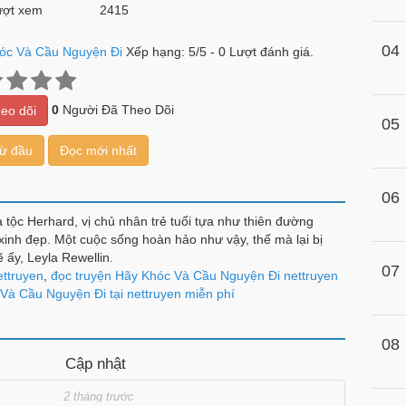
ợt xem
2415
04
óc Và Cầu Nguyện Đi
Xếp hạng:
5
/
5
-
0
Lượt đánh giá.
0
Người Đã Theo Dõi
eo dõi
05
từ đầu
Đọc mới nhất
06
a tộc Herhard, vị chủ nhân trẻ tuổi tựa như thiên đường
xinh đẹp. Một cuộc sống hoàn hảo như vậy, thế mà lại bị
 ấy, Leyla Rewellin.
07
ettruyen
,
đọc truyện Hãy Khóc Và Cầu Nguyện Đi nettruyen
Và Cầu Nguyện Đi tại nettruyen miễn phí
08
Cập nhật
2 tháng trước