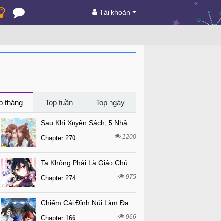
Tài khoản
p tháng
Top tuần
Top ngày
Sau Khi Xuyên Sách, 5 Nhân Cách Của Bạo Quân Đều Yêu Ta
1200
Chapter 270
Ta Không Phải Là Giáo Chủ
975
Chapter 274
Chiếm Cái Đỉnh Núi Làm Đại Vương
966
Chapter 166