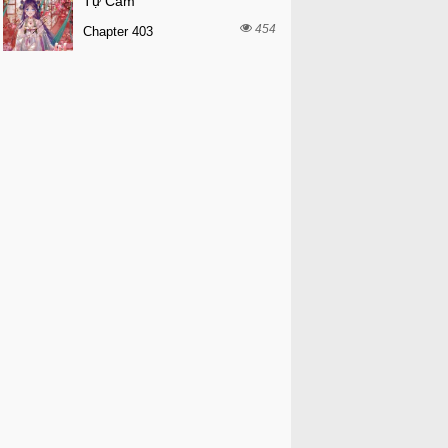
Tự Cẩm
454
Chapter 403