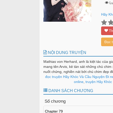
Lư
Hãy Kh
Th
Đọc 
NỘI DUNG TRUYỆN
Mathias von Herhard, anh là kiệt tác của gi
mang tên Arvis, kẻ tàn sát những chú chim 
nuốt chửng, nghiền nát bởi chú chim đẹp đẽ
đọc truyện Hãy Khóc Và Cầu Nguyện Đi n
online
,
truyện Hãy Khóc 
DANH SÁCH CHƯƠNG
Số chương
Chapter 79