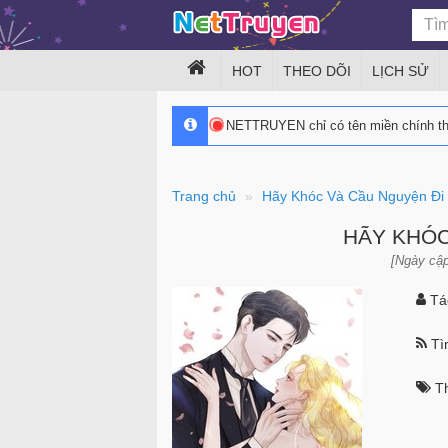
HOT
THEO DÕI
LỊCH SỬ
NETTRUYEN chỉ có tên miền chính 
Trang chủ
Hãy Khóc Và Cầu Nguyện Đi
HÃY KHÓC
[Ngày cập
Tác
Tìn
Th