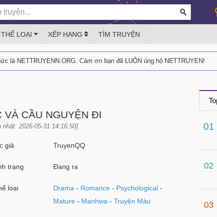
THỂ LOẠI
XẾP HẠNG
TÌM TRUYỆN
thức là NETTRUYENN.ORG. Cảm ơn bạn đã LUÔN ủng hộ NETTRUYEN!
To
 VÀ CẦU NGUYỆN ĐI
01
 nhật: 2026-05-31 14:16:50]
 giả
TruyenQQ
02
h trạng
Đang ra
ể loại
Drama
-
Romance
-
Psychological
-
Mature
-
Manhwa
-
Truyện Màu
03