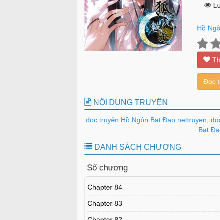
Lư
Hồ Ngô
Th
Đọc 
NỘI DUNG TRUYỆN
đọc truyện Hồ Ngôn Bạt Đạo nettruyen
,
đọc
Bạt Đạ
DANH SÁCH CHƯƠNG
Số chương
Chapter 84
Chapter 83
Chapter 82