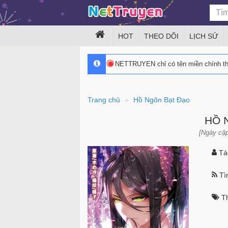
HOT
THEO DÕI
LỊCH SỬ
NETTRUYEN chỉ có tên miền chính 
Trang chủ
Hồ Ngôn Bạt Đạo
HỒ 
[Ngày cập
Tác
Tìn
Th