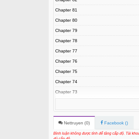
Chapter 81
Chapter 80
Chapter 79
Chapter 78
Chapter 77
Chapter 76
Chapter 75
Chapter 74
Chapter 73
Chapter 72
Chapter 71
Chapter 70
Nettruyen (
0
)
Facebook (
)
Chapter 69
Bình luận không được tính để tăng cấp độ. Tài kh
đủ cấp độ.