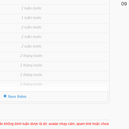
09
1 tuần trước
1 tuần trước
2 tuần trước
2 tuần trước
2 tuần trước
2 tháng trước
2 tháng trước
2 tháng trước
2 tháng trước
2 tháng trước
Xem thêm
2 tháng trước
2 tháng trước
2 tháng trước
oản không bình luận được là do: avatar nhạy cảm, spam link hoặc chưa