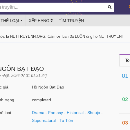
THỂ LOẠI
XẾP HẠNG
TÌM TRUYỆN
thức là NETTRUYENN.ORG. Cảm ơn bạn đã LUÔN ủng hộ NETTRUYEN!
To
NGÔN BẠT ĐẠO
01
 nhật: 2026-07-31 01:31:34]
 giả
Hồ Ngôn Bạt Đạo
02
h trạng
completed
ể loại
Drama
-
Fantasy
-
Historical
-
Shoujo
-
Supernatural
-
Tu Tiên
03