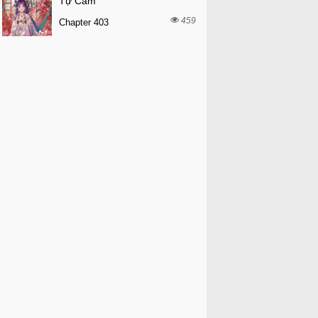
Tự Cẩm
459
Chapter 403