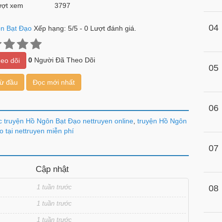
ợt xem
3797
04
n Bạt Đạo
Xếp hạng:
5
/
5
-
0
Lượt đánh giá.
0
Người Đã Theo Dõi
eo dõi
05
từ đầu
Đọc mới nhất
06
 truyện Hồ Ngôn Bạt Đạo nettruyen online
,
truyện Hồ Ngôn
o tại nettruyen miễn phí
07
Cập nhật
1 tuần trước
08
1 tuần trước
1 tuần trước