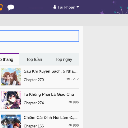
Tài khoản
p tháng
Top tuần
Top ngày
Sau Khi Xuyên Sách, 5 Nhân Cách Của Bạo Quân Đều Yêu Ta
1217
Chapter 270
Ta Không Phải Là Giáo Chủ
996
Chapter 274
Chiếm Cái Đỉnh Núi Làm Đại Vương
966
Chapter 166