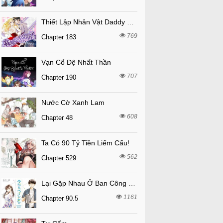
Thiết Lập Nhân Vật Daddy Của Tôi Bị Sụp Đổ
769
Chapter 183
Vạn Cổ Đệ Nhất Thần
707
Chapter 190
Nước Cờ Xanh Lam
608
Chapter 48
Ta Có 90 Tỷ Tiền Liếm Cẩu!
562
Chapter 529
Lại Gặp Nhau Ở Ban Công Rồi
1161
Chapter 90.5