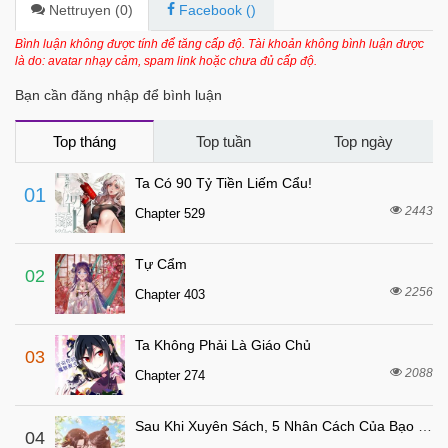
Nettruyen (
0
)
Facebook (
)
Bình luận không được tính để tăng cấp độ. Tài khoản không bình luận được
là do: avatar nhạy cảm, spam link hoặc chưa đủ cấp độ.
Bạn cần đăng nhập để bình luận
Top tháng
Top tuần
Top ngày
Ta Có 90 Tỷ Tiền Liếm Cẩu!
01
2443
Chapter 529
Tự Cẩm
02
2256
Chapter 403
Ta Không Phải Là Giáo Chủ
03
2088
Chapter 274
Sau Khi Xuyên Sách, 5 Nhân Cách Của Bạo Quân Đều Yêu Ta
04