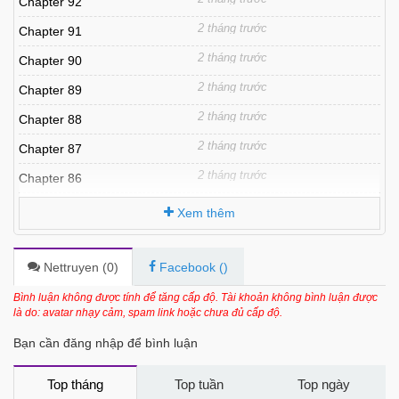
Chapter 92
2 tháng trước
Chapter 91
2 tháng trước
Chapter 90
2 tháng trước
Chapter 89
2 tháng trước
Chapter 88
2 tháng trước
Chapter 87
2 tháng trước
Chapter 86
2 tháng trước
Chapter 85
Xem thêm
2 tháng trước
Chapter 84
2 tháng trước
Chapter 83
Nettruyen (
0
)
Facebook (
)
2 tháng trước
Chapter 82
Bình luận không được tính để tăng cấp độ. Tài khoản không bình luận được
là do: avatar nhạy cảm, spam link hoặc chưa đủ cấp độ.
2 tháng trước
Chapter 81
Bạn cần đăng nhập để bình luận
2 tháng trước
Chapter 80
2 tháng trước
Chapter 79
Top tháng
Top tuần
Top ngày