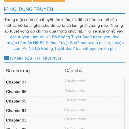
NỘI DUNG TRUYỆN
Trong một cuốn tiểu thuyết tàn khốc, tôi đã sở hữu cơ thể của
một ác nữ kẻ bị ghét cho dù cô ta có làm gì đi chăng nữa. Nhưng
sự tuyệt vọng đó chỉ trôi qua trong chốc lát. “Tôi sẽ sửa chiếc váy
này theo ý của người ngay lập tức” “Tất nhiên phải như thế rồi,
đọc truyện Làm Ác Nữ Bộ Không Tuyệt Sao? nettruyen
,
đọc
chẳng có cái gì gọi là bài tập về nhà ở đây cả” “Đây là viên đá quý
truyện Làm Ác Nữ Bộ Không Tuyệt Sao? nettruyen online
,
truyện
duy nhất trong đế quốc mà người muốn sở hữu” Chỉ cần tôi nhíu
Làm Ác Nữ Bộ Không Tuyệt Sao? tại nettruyen miễn phí
mày và ngồi yên, mọiG người xung quanh đều nghe theo lời tôi.
DANH SÁCH CHƯƠNG
Cần gì phải tự mình sống cuộc sống khổ cực chứ? Có lẽ tôi sẽ
cảm thấy thoải mái hơn nếu cứ sống như một ác nữ. “Cha, người
Số chương
Cập nhật
có cần thiết phải giải các công thức theo cách chậm chạp và kém
hiệu quả này không?” Tôi nghĩ sẽ tốt hơn nếu bản thân là phú bà
2 tuần trước
Chapter 97
ác nữ. Vậy nên tôi đã sử dụng tất cả kiến thức mình biết. “Vì lý do
gì người không cho tôi vinh dự được hộ tống người?” Đối phó với
3 tuần trước
Chapter 96
cha cũng đủ mệt rồi, đâu ra xuất hiện nhân vật phản diện nữa vậy
chứ? Điều gì sẽ xảy ra nếu người này phá vỡ kế hoạch triệu phú
1 tháng trước
Chapter 95
của mình?
2 tháng trước
Chapter 94
2 tháng trước
Chapter 93
2 tháng trước