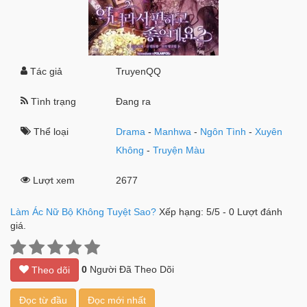
Tác giả
TruyenQQ
Tình trạng
Đang ra
Thể loại
Drama
-
Manhwa
-
Ngôn Tình
-
Xuyên
Không
-
Truyện Màu
Lượt xem
2677
Làm Ác Nữ Bộ Không Tuyệt Sao?
Xếp hạng:
5
/
5
-
0
Lượt đánh
giá.
0
Người Đã Theo Dõi
Theo dõi
Đọc từ đầu
Đọc mới nhất