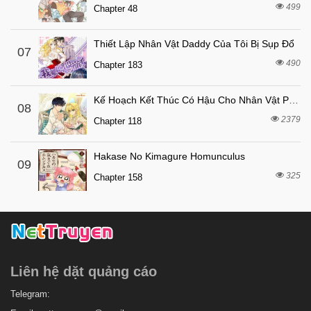
499
Chapter 48
2 tháng trước
Chapter 64
2 tháng trước
Chapter 63
Thiết Lập Nhân Vật Daddy Của Tôi Bị Sụp Đổ
07
490
2 tháng trước
Chapter 183
Chapter 62
2 tháng trước
Chapter 61
Kế Hoạch Kết Thúc Có Hậu Cho Nhân Vật Phản Diện
08
2 tháng trước
Chapter 60
2379
Chapter 118
2 tháng trước
Chapter 59
Hakase No Kimagure Homunculus
2 tháng trước
Chapter 58
09
325
Chapter 158
2 tháng trước
Chapter 57
2 tháng trước
Chapter 56
2 tháng trước
Chapter 55
2 tháng trước
Chapter 54
Liên hệ dặt quảng cáo
2 tháng trước
Chapter 53
2 tháng trước
Telegram:
Chapter 52