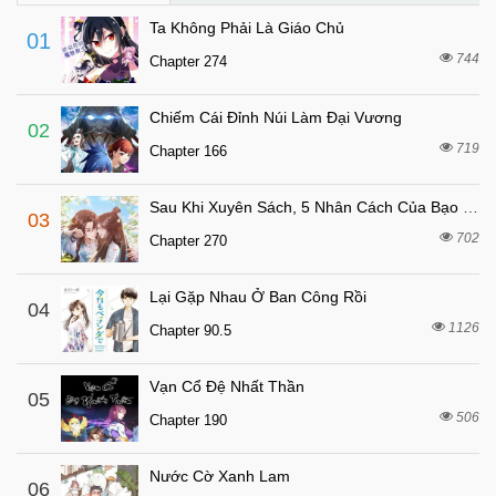
2 tháng trước
Chapter 78
Ta Không Phải Là Giáo Chủ
01
2 tháng trước
Chapter 77
744
Chapter 274
2 tháng trước
Chapter 76
Chiếm Cái Đỉnh Núi Làm Đại Vương
2 tháng trước
Chapter 75
02
719
Chapter 166
2 tháng trước
Chapter 74
2 tháng trước
Chapter 73
Sau Khi Xuyên Sách, 5 Nhân Cách Của Bạo Quân Đều Yêu Ta
03
2 tháng trước
Chapter 72
702
Chapter 270
2 tháng trước
Chapter 71
Lại Gặp Nhau Ở Ban Công Rồi
2 tháng trước
04
Chapter 70
1126
Chapter 90.5
2 tháng trước
Chapter 69
2 tháng trước
Chapter 68
Vạn Cổ Đệ Nhất Thần
05
2 tháng trước
506
Chapter 67
Chapter 190
2 tháng trước
Chapter 66
Nước Cờ Xanh Lam
06
2 tháng trước
Chapter 65