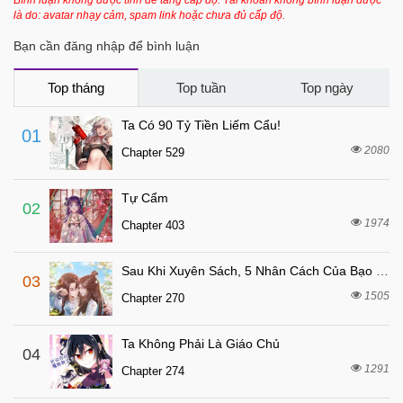
Bình luận không được tính để tăng cấp độ. Tài khoản không bình luận được
là do: avatar nhạy cảm, spam link hoặc chưa đủ cấp độ.
Bạn cần đăng nhập để bình luận
Top tháng
Top tuần
Top ngày
Ta Có 90 Tỷ Tiền Liếm Cẩu!
01
2080
Chapter 529
Tự Cẩm
02
1974
Chapter 403
Sau Khi Xuyên Sách, 5 Nhân Cách Của Bạo Quân Đều Yêu Ta
03
1505
Chapter 270
Ta Không Phải Là Giáo Chủ
04
1291
Chapter 274