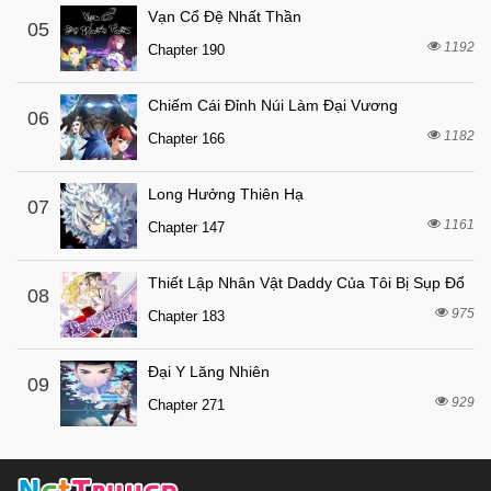
Vạn Cổ Đệ Nhất Thần
05
1192
Chapter 190
Chiếm Cái Đỉnh Núi Làm Đại Vương
06
1182
Chapter 166
Long Hưởng Thiên Hạ
07
1161
Chapter 147
Thiết Lập Nhân Vật Daddy Của Tôi Bị Sụp Đổ
08
975
Chapter 183
Đại Y Lăng Nhiên
09
929
Chapter 271