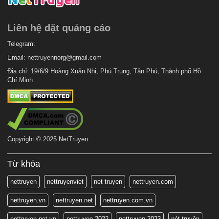
Liên hệ dặt quảng cáo
Telegram:
Email:
nettruyennorg@gmail.com
Địa chỉ: 19/6/9 Hoàng Xuân Nhị, Phú Trung, Tân Phú, Thành phố Hồ
Chí Minh
Copyright © 2025 NetTruyen
Từ khóa
nettruyen
nettruyenviet
net truyen
nettruyen.com
nettruyen.vn
nettruyen.net
nettruyen.com.vn
nettruyen.net.vn
nettruyen 2022
nettruyen 2023
nét truyện