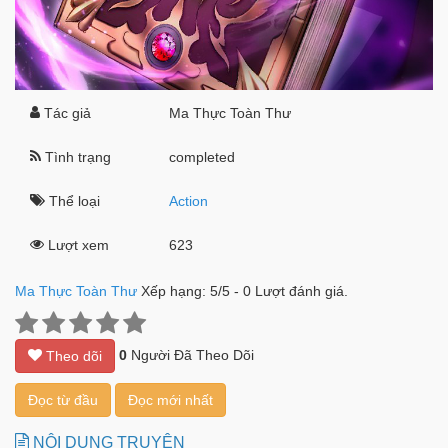
Tác giả
Ma Thực Toàn Thư
Tình trạng
completed
Thể loại
Action
Lượt xem
623
Ma Thực Toàn Thư
Xếp hạng:
5
/
5
-
0
Lượt đánh giá.
0
Người Đã Theo Dõi
Theo dõi
Đọc từ đầu
Đọc mới nhất
NỘI DUNG TRUYỆN