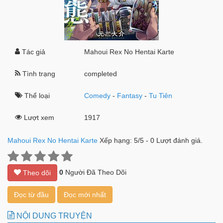
Tác giả
Mahoui Rex No Hentai Karte
Tình trạng
completed
Thể loại
Comedy
-
Fantasy
-
Tu Tiên
Lượt xem
1917
Mahoui Rex No Hentai Karte
Xếp hạng:
5
/
5
-
0
Lượt đánh giá.
0
Người Đã Theo Dõi
Theo dõi
Đọc từ đầu
Đọc mới nhất
NỘI DUNG TRUYỆN