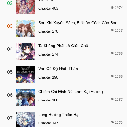
7 tháng trước
Chapter 10
02
1974
Chapter 403
7 tháng trước
Chapter 9
7 tháng trước
Chapter 8
Sau Khi Xuyên Sách, 5 Nhân Cách Của Bạo Quân Đều Yêu Ta
03
7 tháng trước
Chapter 7
1513
Chapter 270
7 tháng trước
Chapter 6
Ta Không Phải Là Giáo Chủ
7 tháng trước
04
Chapter 5
1299
Chapter 274
7 tháng trước
Chapter 4
7 tháng trước
Chapter 3
Vạn Cổ Đệ Nhất Thần
05
7 tháng trước
1199
Chapter 2.5
Chapter 190
7 tháng trước
Chapter 2
Chiếm Cái Đỉnh Núi Làm Đại Vương
06
7 tháng trước
Chapter 1
1182
Chapter 166
Long Hưởng Thiên Hạ
07
1165
Chapter 147