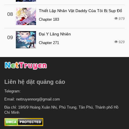
Thiết Lập Nhân Vật Daddy Của Tôi Bị Sụp Đổ
08
979
Chapter 183
Đại Y Lăng Nhiên
09
929
Chapter 271
Liên hệ dặt quảng cáo
Telegram:
Email:
nettruyennorg@gmail.com
Địa chỉ: 19/6/9 Hoàng Xuân Nhị, Phú Trung, Tân Phú, Thành phố Hồ
Chí Minh