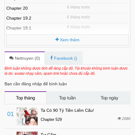
6 tháng trước
Chapter 20
6 tháng trước
Chapter 19.2
6 tháng trước
Chapter 19.1
7 tháng trước
Chapter 18.2
Xem thêm
7 tháng trước
Chapter 18.1
3 tháng trước
Chapter 18
Nettruyen (
0
)
Facebook (
)
7 tháng trước
Chapter 17
Bình luận không được tính để tăng cấp độ. Tài khoản không bình luận được
là do: avatar nhạy cảm, spam link hoặc chưa đủ cấp độ.
7 tháng trước
Chapter 16
Bạn cần đăng nhập để bình luận
7 tháng trước
Chapter 15
7 tháng trước
Chapter 14
Top tháng
Top tuần
Top ngày
7 tháng trước
Chapter 13
Ta Có 90 Tỷ Tiền Liếm Cẩu!
01
7 tháng trước
Chapter 12
2080
Chapter 529
7 tháng trước
Chapter 11
Tự Cẩm