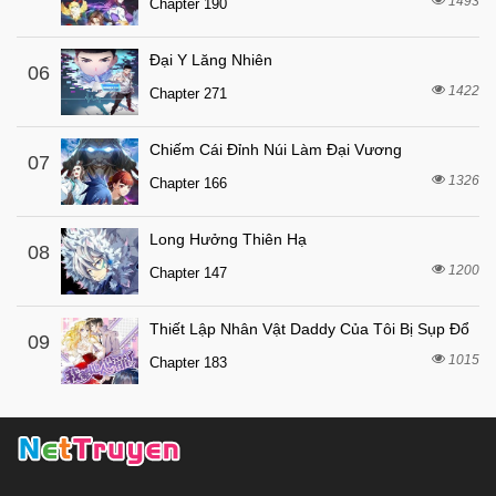
1493
Chapter 190
Đại Y Lăng Nhiên
06
1422
Chapter 271
Chiếm Cái Đỉnh Núi Làm Đại Vương
07
1326
Chapter 166
Long Hưởng Thiên Hạ
08
1200
Chapter 147
Thiết Lập Nhân Vật Daddy Của Tôi Bị Sụp Đổ
09
1015
Chapter 183