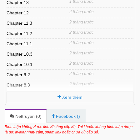
1 tháng trước
Chapter 13
2 tháng trước
Chapter 12
2 tháng trước
Chapter 11.3
2 tháng trước
Chapter 11.2
2 tháng trước
Chapter 11.1
2 tháng trước
Chapter 10.3
2 tháng trước
Chapter 10.1
2 tháng trước
Chapter 9.2
2 tháng trước
Chapter 8.3
2 tháng trước
Chapter 8.1
Xem thêm
2 tháng trước
Chapter 7.3
2 tháng trước
Chapter 7.2
Nettruyen (
0
)
Facebook (
)
3 tháng trước
Chapter 7
Bình luận không được tính để tăng cấp độ. Tài khoản không bình luận được
là do: avatar nhạy cảm, spam link hoặc chưa đủ cấp độ.
3 tháng trước
Chapter 6