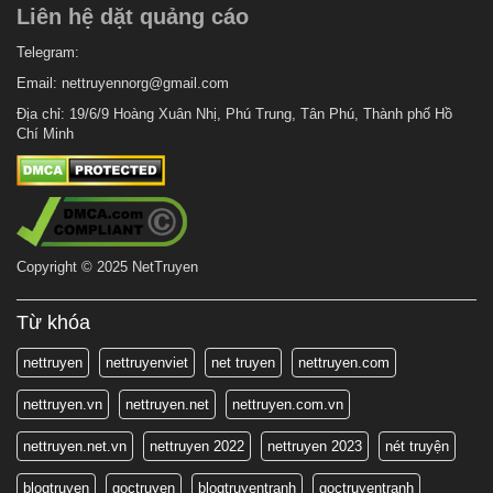
Liên hệ dặt quảng cáo
Telegram:
Email:
nettruyennorg@gmail.com
Địa chỉ: 19/6/9 Hoàng Xuân Nhị, Phú Trung, Tân Phú, Thành phố Hồ
Chí Minh
Copyright © 2025 NetTruyen
Từ khóa
nettruyen
nettruyenviet
net truyen
nettruyen.com
nettruyen.vn
nettruyen.net
nettruyen.com.vn
nettruyen.net.vn
nettruyen 2022
nettruyen 2023
nét truyện
blogtruyen
goctruyen
blogtruyentranh
goctruyentranh