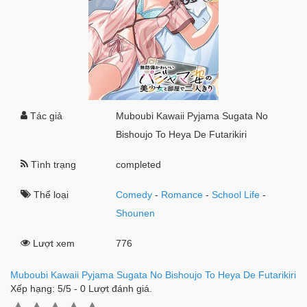
Tác giả
Muboubi Kawaii Pyjama Sugata No
Bishoujo To Heya De Futarikiri
Tình trạng
completed
Thể loại
Comedy
-
Romance
-
School Life
-
Shounen
Lượt xem
776
Muboubi Kawaii Pyjama Sugata No Bishoujo To Heya De Futarikiri
Xếp hạng:
5
/
5
-
0
Lượt đánh giá.