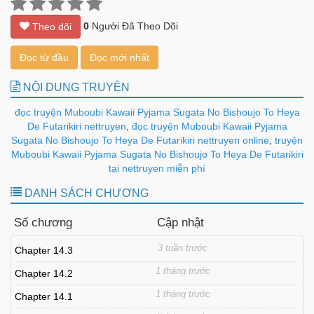
0
Người Đã Theo Dõi
Theo dõi
Đọc từ đầu
Đọc mới nhất
NỘI DUNG TRUYỆN
đọc truyện Muboubi Kawaii Pyjama Sugata No Bishoujo To Heya
De Futarikiri nettruyen
,
đọc truyện Muboubi Kawaii Pyjama
Sugata No Bishoujo To Heya De Futarikiri nettruyen online
,
truyện
Muboubi Kawaii Pyjama Sugata No Bishoujo To Heya De Futarikiri
tại nettruyen miễn phí
DANH SÁCH CHƯƠNG
Số chương
Cập nhật
3 tuần trước
Chapter 14.3
1 tháng trước
Chapter 14.2
1 tháng trước
Chapter 14.1