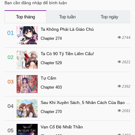
Bạn cần đăng nhập để bình luận
3 tháng trước
Chapter 5
7 tháng trước
Chapter 4
Top tháng
Top tuần
Top ngày
7 tháng trước
Chapter 3
Ta Không Phải Là Giáo Chủ
01
7 tháng trước
Chapter 2
2744
Chapter 274
7 tháng trước
Chapter 1
Ta Có 90 Tỷ Tiền Liếm Cẩu!
02
2621
Chapter 529
Tự Cẩm
03
2392
Chapter 403
Sau Khi Xuyên Sách, 5 Nhân Cách Của Bạo Quân Đều Yêu Ta
04
2091
Chapter 270
Vạn Cổ Đệ Nhất Thần
05