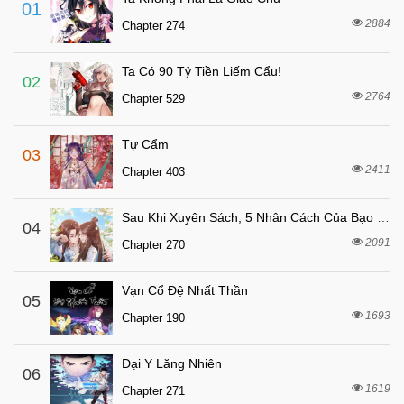
01
2884
Chapter 274
Ta Có 90 Tỷ Tiền Liếm Cẩu!
02
2764
Chapter 529
Tự Cẩm
03
2411
Chapter 403
Sau Khi Xuyên Sách, 5 Nhân Cách Của Bạo Quân Đều Yêu Ta
04
2091
Chapter 270
Vạn Cổ Đệ Nhất Thần
05
1693
Chapter 190
Đại Y Lăng Nhiên
06
1619
Chapter 271