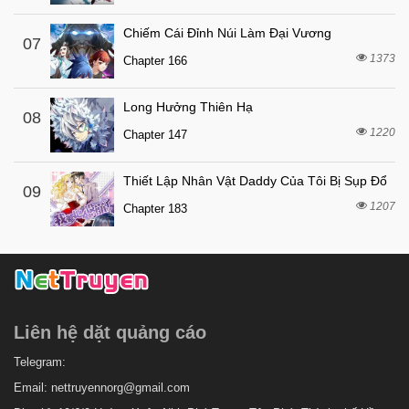
Chiếm Cái Đỉnh Núi Làm Đại Vương
07
1373
Chapter 166
Long Hưởng Thiên Hạ
08
1220
Chapter 147
Thiết Lập Nhân Vật Daddy Của Tôi Bị Sụp Đổ
09
1207
Chapter 183
Liên hệ dặt quảng cáo
Telegram:
Email:
nettruyennorg@gmail.com