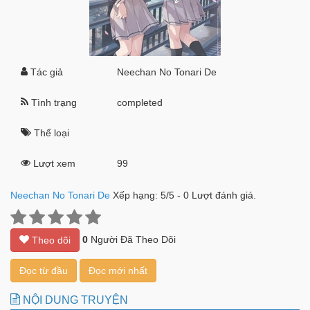
Tác giả
Neechan No Tonari De
Tình trạng
completed
Thể loại
Lượt xem
99
Neechan No Tonari De
Xếp hạng:
5
/
5
-
0
Lượt đánh giá.
0
Người Đã Theo Dõi
Theo dõi
Đọc từ đầu
Đọc mới nhất
NỘI DUNG TRUYỆN