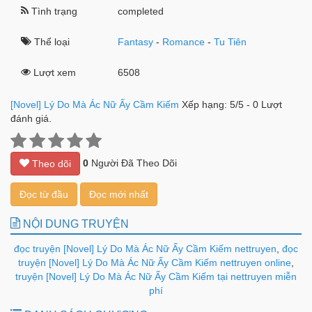
Tình trạng
completed
Thể loại
Fantasy
-
Romance
-
Tu Tiên
Lượt xem
6508
[Novel] Lý Do Mà Ác Nữ Ấy Cầm Kiếm
Xếp hạng:
5
/
5
-
0
Lượt
đánh giá.
0
Người Đã Theo Dõi
Theo dõi
Đọc từ đầu
Đọc mới nhất
NỘI DUNG TRUYỆN
đọc truyện [Novel] Lý Do Mà Ác Nữ Ấy Cầm Kiếm nettruyen
,
đọc
truyện [Novel] Lý Do Mà Ác Nữ Ấy Cầm Kiếm nettruyen online
,
truyện [Novel] Lý Do Mà Ác Nữ Ấy Cầm Kiếm tại nettruyen miễn
phí