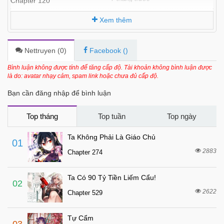
Chapter 120
7 tháng trước
Chapter 119
Xem thêm
7 tháng trước
Chapter 118
7 tháng trước
Chapter 117
Nettruyen (
0
)
Facebook (
)
7 tháng trước
Chapter 116
Bình luận không được tính để tăng cấp độ. Tài khoản không bình luận được
là do: avatar nhạy cảm, spam link hoặc chưa đủ cấp độ.
7 tháng trước
Chapter 115
Bạn cần đăng nhập để bình luận
7 tháng trước
Chapter 114
7 tháng trước
Chapter 113
Top tháng
Top tuần
Top ngày
7 tháng trước
Chapter 112
Ta Không Phải Là Giáo Chủ
01
7 tháng trước
Chapter 111
2883
Chapter 274
7 tháng trước
Chapter 110
Ta Có 90 Tỷ Tiền Liếm Cẩu!
7 tháng trước
Chapter 109
02
2622
Chapter 529
7 tháng trước
Chapter 108
7 tháng trước
Chapter 107
Tự Cẩm