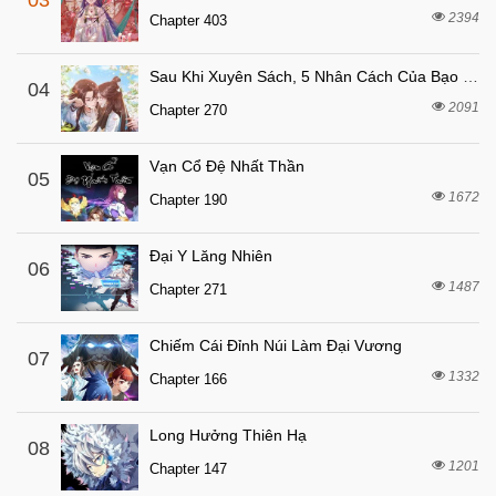
03
7 tháng trước
Chapter 106
2394
Chapter 403
7 tháng trước
Chapter 105
Sau Khi Xuyên Sách, 5 Nhân Cách Của Bạo Quân Đều Yêu Ta
7 tháng trước
04
Chapter 104
2091
Chapter 270
7 tháng trước
Chapter 103
7 tháng trước
Chapter 102
Vạn Cổ Đệ Nhất Thần
05
7 tháng trước
1672
Chapter 101
Chapter 190
7 tháng trước
Chapter 100
Đại Y Lăng Nhiên
06
7 tháng trước
Chapter 99
1487
Chapter 271
7 tháng trước
Chapter 98
7 tháng trước
Chapter 97
Chiếm Cái Đỉnh Núi Làm Đại Vương
07
1332
7 tháng trước
Chapter 166
Chapter 96
7 tháng trước
Chapter 95
Long Hưởng Thiên Hạ
08
7 tháng trước
Chapter 94
1201
Chapter 147
7 tháng trước
Chapter 93