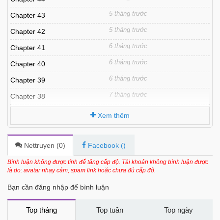
5 tháng trước
Chapter 43
5 tháng trước
Chapter 42
6 tháng trước
Chapter 41
6 tháng trước
Chapter 40
6 tháng trước
Chapter 39
7 tháng trước
Chapter 38
7 tháng trước
Chapter 37
Xem thêm
7 tháng trước
Chapter 36
7 tháng trước
Chapter 35
Nettruyen (
0
)
Facebook (
)
7 tháng trước
Chapter 34
Bình luận không được tính để tăng cấp độ. Tài khoản không bình luận được
là do: avatar nhạy cảm, spam link hoặc chưa đủ cấp độ.
7 tháng trước
Chapter 33
Bạn cần đăng nhập để bình luận
7 tháng trước
Chapter 32
7 tháng trước
Chapter 31
Top tháng
Top tuần
Top ngày