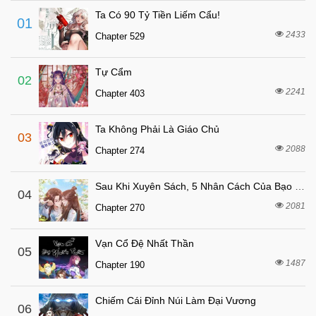
7 tháng trước
Chapter 30
Ta Có 90 Tỷ Tiền Liếm Cẩu!
01
7 tháng trước
Chapter 29
2433
Chapter 529
7 tháng trước
Chapter 28
Tự Cẩm
7 tháng trước
Chapter 27
02
2241
Chapter 403
7 tháng trước
Chapter 26
7 tháng trước
Chapter 25
Ta Không Phải Là Giáo Chủ
03
7 tháng trước
Chapter 24
2088
Chapter 274
7 tháng trước
Chapter 23
Sau Khi Xuyên Sách, 5 Nhân Cách Của Bạo Quân Đều Yêu Ta
7 tháng trước
04
Chapter 22
2081
Chapter 270
7 tháng trước
Chapter 21
7 tháng trước
Chapter 20
Vạn Cổ Đệ Nhất Thần
05
7 tháng trước
1487
Chapter 19
Chapter 190
7 tháng trước
Chapter 18
Chiếm Cái Đỉnh Núi Làm Đại Vương
06
7 tháng trước
Chapter 17