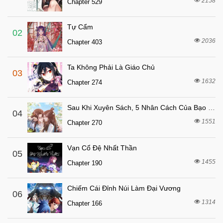
2158
Chapter 529
8 tháng trước
Chapter 34
Tự Cẩm
8 tháng trước
Chapter 33
02
2036
Chapter 403
8 tháng trước
Chapter 32
8 tháng trước
Chapter 31
Ta Không Phải Là Giáo Chủ
03
8 tháng trước
Chapter 30
1632
Chapter 274
8 tháng trước
Chapter 29
Sau Khi Xuyên Sách, 5 Nhân Cách Của Bạo Quân Đều Yêu Ta
8 tháng trước
04
Chapter 28
1551
Chapter 270
8 tháng trước
Chapter 27
8 tháng trước
Chapter 26
Vạn Cổ Đệ Nhất Thần
05
8 tháng trước
1455
Chapter 25
Chapter 190
8 tháng trước
Chapter 24
Chiếm Cái Đỉnh Núi Làm Đại Vương
06
8 tháng trước
Chapter 23
1314
Chapter 166
7 tháng trước
Chapter 22