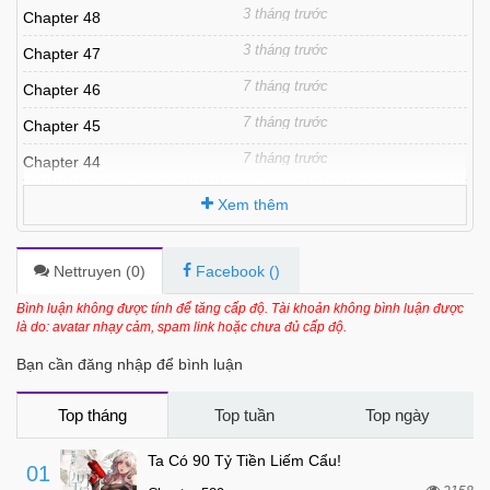
3 tháng trước
Chapter 48
3 tháng trước
Chapter 47
7 tháng trước
Chapter 46
7 tháng trước
Chapter 45
7 tháng trước
Chapter 44
7 tháng trước
Chapter 43
Xem thêm
8 tháng trước
Chapter 42
8 tháng trước
Chapter 41
Nettruyen (
0
)
Facebook (
)
8 tháng trước
Chapter 40
Bình luận không được tính để tăng cấp độ. Tài khoản không bình luận được
là do: avatar nhạy cảm, spam link hoặc chưa đủ cấp độ.
8 tháng trước
Chapter 39
Bạn cần đăng nhập để bình luận
8 tháng trước
Chapter 38
8 tháng trước
Chapter 37
Top tháng
Top tuần
Top ngày
8 tháng trước
Chapter 36
Ta Có 90 Tỷ Tiền Liếm Cẩu!
01
8 tháng trước
Chapter 35