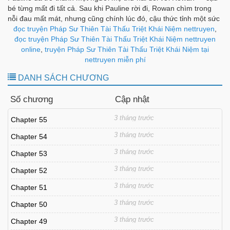
bé từng mất đi tất cả. Sau khi Pauline rời đi, Rowan chìm trong
nỗi đau mất mát, nhưng cũng chính lúc đó, cậu thức tỉnh một sức
mạnh đặc biệt mang tên "Mana". Không chỉ sở hữu Mana, Rowan
đọc truyện Pháp Sư Thiên Tài Thấu Triệt Khái Niệm nettruyen
,
còn có khả năng nhìn thấy Mana của người khác!
đọc truyện Pháp Sư Thiên Tài Thấu Triệt Khái Niệm nettruyen
online
,
truyện Pháp Sư Thiên Tài Thấu Triệt Khái Niệm tại
nettruyen miễn phí
DANH SÁCH CHƯƠNG
Số chương
Cập nhật
3 tháng trước
Chapter 55
3 tháng trước
Chapter 54
3 tháng trước
Chapter 53
3 tháng trước
Chapter 52
3 tháng trước
Chapter 51
3 tháng trước
Chapter 50
3 tháng trước
Chapter 49