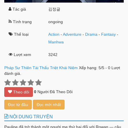
Tác giả
김정글
Tình trạng
ongoing
Thể loại
Action
-
Adventure
-
Drama
-
Fantasy
-
Manhwa
Lượt xem
3242
Pháp Sư Thiên Tài Thấu Triệt Khái Niệm
Xếp hạng:
5
/
5
-
0
Lượt
đánh giá.
0
Người Đã Theo Dõi
Theo dõi
Đọc từ đầu
Đọc mới nhất
NỘI DUNG TRUYỆN
Pauline đã trở thành một người mẹ thứ hai đối với Rowan — cậu