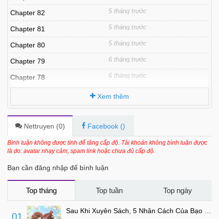
5 tháng trước
Chapter 82
5 tháng trước
Chapter 81
5 tháng trước
Chapter 80
6 tháng trước
Chapter 79
6 tháng trước
Chapter 78
6 tháng trước
Chapter 77
Xem thêm
6 tháng trước
Chapter 76
6 tháng trước
Chapter 75
Nettruyen (
0
)
Facebook (
)
6 tháng trước
Chapter 74
Bình luận không được tính để tăng cấp độ. Tài khoản không bình luận được
là do: avatar nhạy cảm, spam link hoặc chưa đủ cấp độ.
6 tháng trước
Chapter 73
Bạn cần đăng nhập để bình luận
6 tháng trước
Chapter 72
6 tháng trước
Chapter 71
Top tháng
Top tuần
Top ngày
6 tháng trước
Chapter 70
Sau Khi Xuyên Sách, 5 Nhân Cách Của Bạo Quân Đều Yêu Ta
01