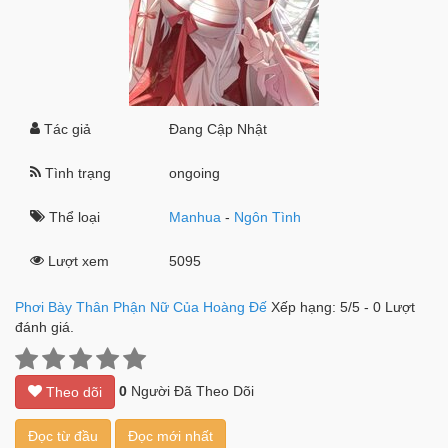
Tác giả
Đang Cập Nhật
Tình trạng
ongoing
Thể loại
Manhua
-
Ngôn Tình
Lượt xem
5095
Phơi Bày Thân Phận Nữ Của Hoàng Đế
Xếp hạng:
5
/
5
-
0
Lượt
đánh giá.
0
Người Đã Theo Dõi
Theo dõi
Đọc từ đầu
Đọc mới nhất