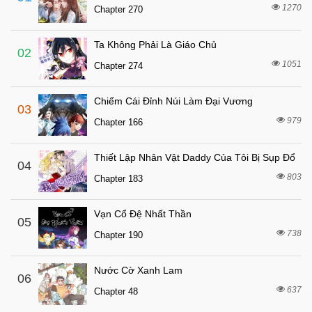
6 tháng trước
Chapter 69
1270
Chapter 270
6 tháng trước
Chapter 68
Ta Không Phải Là Giáo Chủ
6 tháng trước
Chapter 67
02
1051
Chapter 274
6 tháng trước
Chapter 66
6 tháng trước
Chapter 65
Chiếm Cái Đỉnh Núi Làm Đại Vương
03
6 tháng trước
Chapter 64
979
Chapter 166
6 tháng trước
Chapter 63
Thiết Lập Nhân Vật Daddy Của Tôi Bị Sụp Đổ
6 tháng trước
04
Chapter 62
803
Chapter 183
6 tháng trước
Chapter 61
6 tháng trước
Chapter 60
Vạn Cổ Đệ Nhất Thần
05
6 tháng trước
738
Chapter 59
Chapter 190
6 tháng trước
Chapter 58
Nước Cờ Xanh Lam
06
6 tháng trước
Chapter 57
637
Chapter 48
6 tháng trước
Chapter 56