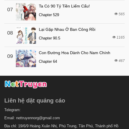
6 tháng trước
Chapter 55
Ta Có 90 Tỷ Tiền Liếm Cẩu!
07
565
6 tháng trước
Chapter 529
Chapter 54
6 tháng trước
Chapter 53
Lại Gặp Nhau Ở Ban Công Rồi
08
6 tháng trước
Chapter 52
1165
Chapter 90.5
6 tháng trước
Chapter 51
Con Đường Hoa Dành Cho Nam Chính
6 tháng trước
Chapter 50
09
467
Chapter 64
6 tháng trước
Chapter 49
6 tháng trước
Chapter 48
6 tháng trước
Chapter 47
6 tháng trước
Chapter 46
Liên hệ dặt quảng cáo
6 tháng trước
Chapter 45
6 tháng trước
Telegram:
Chapter 44
Email:
nettruyennorg@gmail.com
6 tháng trước
Chapter 43
Địa chỉ: 19/6/9 Hoàng Xuân Nhị, Phú Trung, Tân Phú, Thành phố Hồ
6 tháng trước