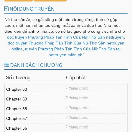
NỘI DUNG TRUYỆN
Nữ thợ săn Ar, cô gái sống một mình trong rừng, tình cờ gặp
Leon, một nam nhân tóc vàng, mắt xanh và đẹp trai. Như một
điều kiện để anh ở nhà cô, cô nỗ lực giao phó công việc nhà cho
anh. Nhưng vì một vài lý do... có vẻ như tên nam nhân này chưa
đọc truyện Phương Pháp Tán Tỉnh Của Nữ Thợ Săn nettruyen
,
từng làm bất kỳ công việc nhà nào trong cuộc đời của mình?! Một
đọc truyện Phương Pháp Tán Tỉnh Của Nữ Thợ Săn nettruyen
nữ chính mạnh mẽ có thể dễ dàng lột da con mồi và một nam
online
,
truyện Phương Pháp Tán Tỉnh Của Nữ Thợ Săn tại
chính lớn lên trong nhà kính mà không gặp chút trở ngại nào.
nettruyen miễn phí
Cùng đón xem câu chuyện tình yêu hài lãng mạn với sự khác biệt
DANH SÁCH CHƯƠNG
về văn hóa!
Số chương
Cập nhật
7 tháng trước
Chapter 60
7 tháng trước
Chapter 59
7 tháng trước
Chapter 58
7 tháng trước
Chapter 57
7 tháng trước
Chapter 56