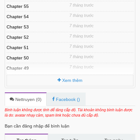
7 tháng trước
Chapter 55
7 tháng trước
Chapter 54
7 tháng trước
Chapter 53
7 tháng trước
Chapter 52
7 tháng trước
Chapter 51
7 tháng trước
Chapter 50
7 tháng trước
Chapter 49
7 tháng trước
Chapter 48
Xem thêm
7 tháng trước
Chapter 47
7 tháng trước
Chapter 46
Nettruyen (
0
)
Facebook (
)
7 tháng trước
Chapter 45
Bình luận không được tính để tăng cấp độ. Tài khoản không bình luận được
là do: avatar nhạy cảm, spam link hoặc chưa đủ cấp độ.
7 tháng trước
Chapter 44
Bạn cần đăng nhập để bình luận
7 tháng trước
Chapter 43
7 tháng trước