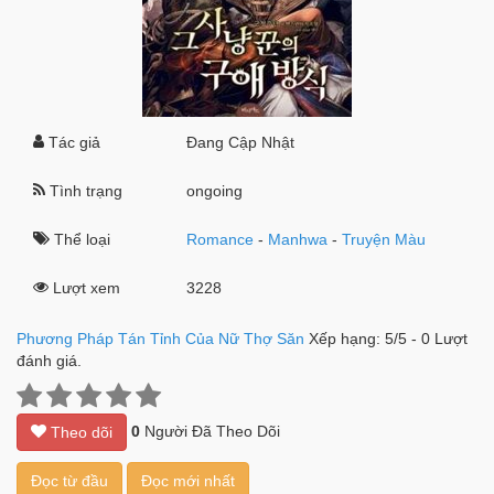
Tác giả
Đang Cập Nhật
Tình trạng
ongoing
Thể loại
Romance
-
Manhwa
-
Truyện Màu
Lượt xem
3228
Phương Pháp Tán Tỉnh Của Nữ Thợ Săn
Xếp hạng:
5
/
5
-
0
Lượt
đánh giá.
0
Người Đã Theo Dõi
Theo dõi
Đọc từ đầu
Đọc mới nhất