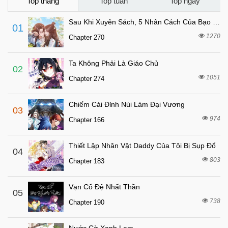
Chapter 42
Top tháng
Top tuần
Top ngày
7 tháng trước
Chapter 41
Sau Khi Xuyên Sách, 5 Nhân Cách Của Bạo Quân Đều Yêu Ta
01
7 tháng trước
Chapter 40
1270
Chapter 270
7 tháng trước
Chapter 39
Ta Không Phải Là Giáo Chủ
7 tháng trước
Chapter 38
02
1051
Chapter 274
7 tháng trước
Chapter 37
7 tháng trước
Chapter 36
Chiếm Cái Đỉnh Núi Làm Đại Vương
03
7 tháng trước
Chapter 35
974
Chapter 166
7 tháng trước
Chapter 34
Thiết Lập Nhân Vật Daddy Của Tôi Bị Sụp Đổ
7 tháng trước
04
Chapter 33
803
Chapter 183
7 tháng trước
Chapter 32
7 tháng trước
Chapter 31
Vạn Cổ Đệ Nhất Thần
05
7 tháng trước
738
Chapter 30
Chapter 190
7 tháng trước
Chapter 29