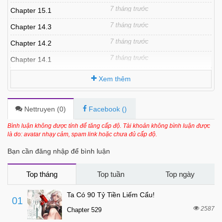
7 tháng trước
Chapter 15.1
7 tháng trước
Chapter 14.3
7 tháng trước
Chapter 14.2
7 tháng trước
Chapter 14.1
7 tháng trước
Chapter 13.4
Xem thêm
7 tháng trước
Chapter 13.3
7 tháng trước
Chapter 13.2
Nettruyen (
0
)
Facebook (
)
7 tháng trước
Chapter 13.1
Bình luận không được tính để tăng cấp độ. Tài khoản không bình luận được
là do: avatar nhạy cảm, spam link hoặc chưa đủ cấp độ.
7 tháng trước
Chapter 12.3
Bạn cần đăng nhập để bình luận
7 tháng trước
Chapter 12.2
7 tháng trước
Chapter 12.1
Top tháng
Top tuần
Top ngày
7 tháng trước
Chapter 11.2
Ta Có 90 Tỷ Tiền Liếm Cẩu!
01
7 tháng trước
Chapter 11.1
2587
Chapter 529
7 tháng trước