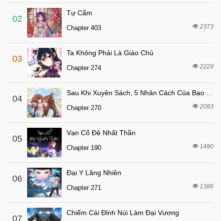
Chapter 10.2
Tự Cẩm
7 tháng trước
Chapter 10.1
02
2373
Chapter 403
7 tháng trước
Chapter 9.4
7 tháng trước
Chapter 9.3
Ta Không Phải Là Giáo Chủ
03
7 tháng trước
Chapter 9.2
2229
Chapter 274
7 tháng trước
Chapter 9.1
Sau Khi Xuyên Sách, 5 Nhân Cách Của Bạo Quân Đều Yêu Ta
7 tháng trước
04
Chapter 8.3
2083
Chapter 270
7 tháng trước
Chapter 8.2
7 tháng trước
Chapter 8.1
Vạn Cổ Đệ Nhất Thần
05
7 tháng trước
1490
Chapter 7.3
Chapter 190
7 tháng trước
Chapter 7.2
Đại Y Lăng Nhiên
06
7 tháng trước
Chapter 7.1
1386
Chapter 271
7 tháng trước
Chapter 6.3
7 tháng trước
Chapter 6.2
Chiếm Cái Đỉnh Núi Làm Đại Vương
07