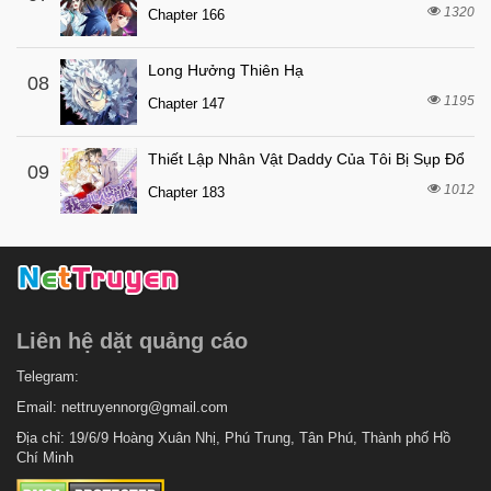
1320
7 tháng trước
Chapter 166
Chapter 6
7 tháng trước
Chapter 5.3
Long Hưởng Thiên Hạ
08
7 tháng trước
Chapter 5.2
1195
Chapter 147
7 tháng trước
Chapter 5
Thiết Lập Nhân Vật Daddy Của Tôi Bị Sụp Đổ
7 tháng trước
Chapter 4
09
1012
Chapter 183
7 tháng trước
Chapter 3
7 tháng trước
Chapter 2
7 tháng trước
Chapter 1
Liên hệ dặt quảng cáo
Telegram:
Email:
nettruyennorg@gmail.com
Địa chỉ: 19/6/9 Hoàng Xuân Nhị, Phú Trung, Tân Phú, Thành phố Hồ
Chí Minh