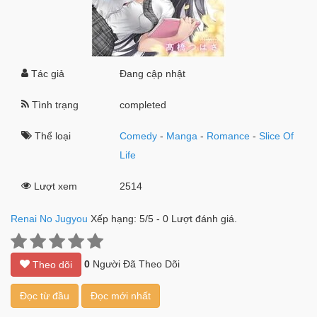
Tác giả
Đang cập nhật
Tình trạng
completed
Thể loại
Comedy
-
Manga
-
Romance
-
Slice Of
Life
Lượt xem
2514
Renai No Jugyou
Xếp hạng:
5
/
5
-
0
Lượt đánh giá.
0
Người Đã Theo Dõi
Theo dõi
Đọc từ đầu
Đọc mới nhất