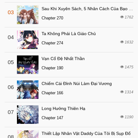
4 tháng trước
Chapter 38
Sau Khi Xuyên Sách, 5 Nhân Cách Của Bạo Quân Đều Yêu Ta
03
4 tháng trước
Chapter 37
1762
Chapter 270
4 tháng trước
Chapter 36
Ta Không Phải Là Giáo Chủ
4 tháng trước
04
Chapter 35
1632
Chapter 274
4 tháng trước
Chapter 34
6 tháng trước
Chapter 33
Vạn Cổ Đệ Nhất Thần
05
6 tháng trước
1475
Chapter 32
Chapter 190
6 tháng trước
Chapter 31
Chiếm Cái Đỉnh Núi Làm Đại Vương
06
7 tháng trước
Chapter 30
1314
Chapter 166
7 tháng trước
Chapter 29
7 tháng trước
Chapter 28
Long Hưởng Thiên Hạ
07
1190
7 tháng trước
Chapter 147
Chapter 27
7 tháng trước
Chapter 26
Thiết Lập Nhân Vật Daddy Của Tôi Bị Sụp Đổ
08
7 tháng trước