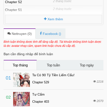
2 tháng trước
Chapter 52
2 tháng trước
Chapter 51
2 tháng trước
Chapter 50
Xem thêm
2 tháng trước
Chapter 49
3 tháng trước
Chapter 48
Nettruyen (
0
)
Facebook (
)
3 tháng trước
Chapter 47
Bình luận không được tính để tăng cấp độ. Tài khoản không bình luận được
là do: avatar nhạy cảm, spam link hoặc chưa đủ cấp độ.
3 tháng trước
Chapter 46
Bạn cần đăng nhập để bình luận
3 tháng trước
Chapter 45
4 tháng trước
Chapter 44
Top tháng
Top tuần
Top ngày
4 tháng trước
Chapter 43
Ta Có 90 Tỷ Tiền Liếm Cẩu!
01
4 tháng trước
Chapter 42
2216
Chapter 529
4 tháng trước
Chapter 41
Tự Cẩm
4 tháng trước
Chapter 40
02
2070
Chapter 403
4 tháng trước
Chapter 39