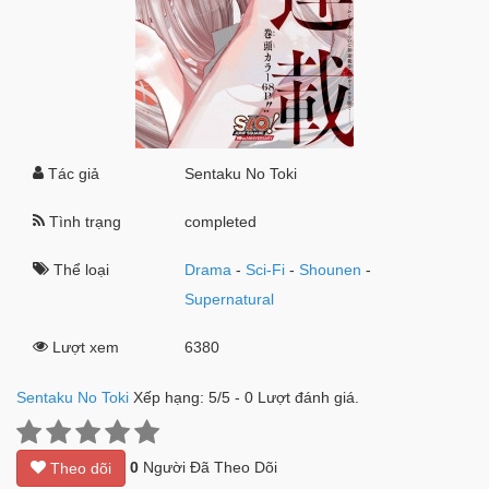
Tác giả
Sentaku No Toki
Tình trạng
completed
Thể loại
Drama
-
Sci-Fi
-
Shounen
-
Supernatural
Lượt xem
6380
Sentaku No Toki
Xếp hạng:
5
/
5
-
0
Lượt đánh giá.
0
Người Đã Theo Dõi
Theo dõi