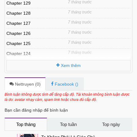
7 tháng trước
Chapter 129
7 tháng trước
Chapter 128
7 tháng trước
Chapter 127
7 tháng trước
Chapter 126
7 tháng trước
Chapter 125
7 tháng trước
Chapter 124
7 tháng trước
Chapter 123
Xem thêm
7 tháng trước
Chapter 122
7 tháng trước
Chapter 121
Nettruyen (
0
)
Facebook (
)
7 tháng trước
Chapter 120
Bình luận không được tính để tăng cấp độ. Tài khoản không bình luận được
là do: avatar nhạy cảm, spam link hoặc chưa đủ cấp độ.
7 tháng trước
Chapter 119
Bạn cần đăng nhập để bình luận
7 tháng trước
Chapter 118
7 tháng trước
Chapter 117
Top tháng
Top tuần
Top ngày
7 tháng trước
Chapter 116