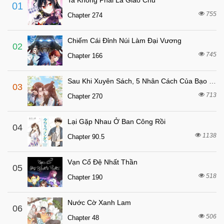
Ta Không Phải Là Giáo Chủ
01
7 tháng trước
Chapter 115
755
Chapter 274
7 tháng trước
Chapter 112
Chiếm Cái Đỉnh Núi Làm Đại Vương
7 tháng trước
Chapter 106
02
745
Chapter 166
7 tháng trước
Chapter 105
7 tháng trước
Chapter 104
Sau Khi Xuyên Sách, 5 Nhân Cách Của Bạo Quân Đều Yêu Ta
03
7 tháng trước
Chapter 103
713
Chapter 270
7 tháng trước
Chapter 102
Lại Gặp Nhau Ở Ban Công Rồi
7 tháng trước
04
Chapter 101
1138
Chapter 90.5
7 tháng trước
Chapter 100
7 tháng trước
Chapter 99
Vạn Cổ Đệ Nhất Thần
05
7 tháng trước
518
Chapter 98
Chapter 190
7 tháng trước
Chapter 97
Nước Cờ Xanh Lam
06
7 tháng trước
Chapter 96
506
Chapter 48