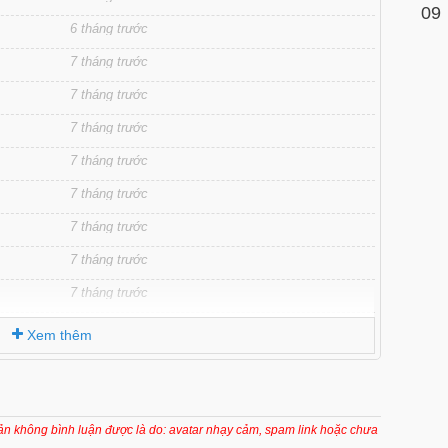
09
6 tháng trước
7 tháng trước
7 tháng trước
7 tháng trước
7 tháng trước
7 tháng trước
7 tháng trước
7 tháng trước
7 tháng trước
7 tháng trước
Xem thêm
7 tháng trước
7 tháng trước
7 tháng trước
oản không bình luận được là do: avatar nhạy cảm, spam link hoặc chưa