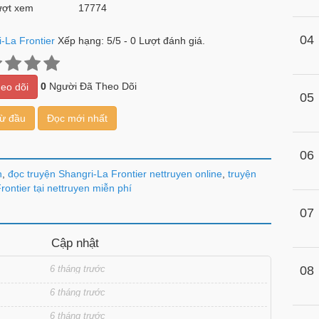
ợt xem
17774
04
-La Frontier
Xếp hạng:
5
/
5
-
0
Lượt đánh giá.
0
Người Đã Theo Dõi
eo dõi
05
từ đầu
Đọc mới nhất
06
n
,
đọc truyện Shangri-La Frontier nettruyen online
,
truyện
rontier tại nettruyen miễn phí
07
Cập nhật
6 tháng trước
08
6 tháng trước
6 tháng trước