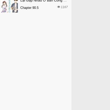
Lại Gặp Nhau Ở Ban Công Rồi
1167
Chapter 90.5