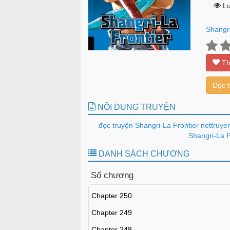
Lư
Shangri
Th
Đọc 
NỘI DUNG TRUYỆN
đọc truyện Shangri-La Frontier nettruye
Shangri-La F
DANH SÁCH CHƯƠNG
Số chương
Chapter 250
Chapter 249
Chapter 248