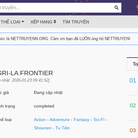
THỂ LOẠI
XẾP HẠNG
TÌM TRUYỆN
thức là NETTRUYENN.ORG. Cảm ơn bạn đã LUÔN ủng hộ NETTRUYEN!
To
RI-LA FRONTIER
01
 nhật: 2026-01-23 09:41:52]
 giả
Đang cập nhật
02
h trạng
completed
ể loại
Action
-
Adventure
-
Fantasy
-
Sci-Fi
-
Shounen
-
Tu Tiên
03