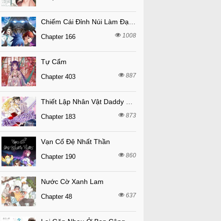
Chiếm Cái Đỉnh Núi Làm Đại Vương
1008
Chapter 166
Tự Cẩm
887
Chapter 403
Thiết Lập Nhân Vật Daddy Của Tôi Bị Sụp Đổ
873
Chapter 183
Vạn Cổ Đệ Nhất Thần
860
Chapter 190
Nước Cờ Xanh Lam
637
Chapter 48