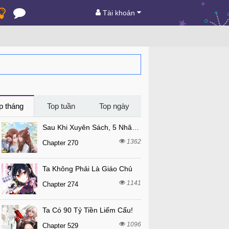
Tài khoản
p tháng
Top tuần
Top ngày
Sau Khi Xuyên Sách, 5 Nhân Cách Của Bạo Quân Đều Yêu Ta
1362
Chapter 270
Ta Không Phải Là Giáo Chủ
1141
Chapter 274
Ta Có 90 Tỷ Tiền Liếm Cẩu!
1096
Chapter 529