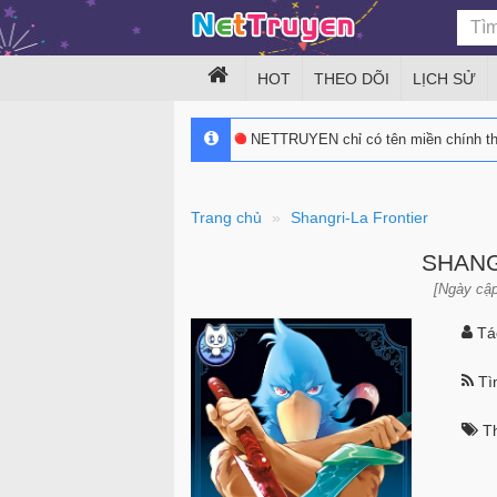
HOT
THEO DÕI
LỊCH SỬ
NETTRUYEN chỉ có tên miền chính 
Trang chủ
Shangri-La Frontier
SHANG
[Ngày cập
Tác
Tìn
Th