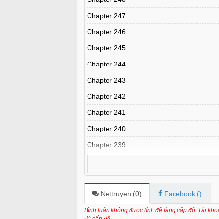
Chapter 247
Chapter 246
Chapter 245
Chapter 244
Chapter 243
Chapter 242
Chapter 241
Chapter 240
Chapter 239
Chapter 238
Chapter 237
Chapter 236
Nettruyen (
0
)
Facebook (
)
Chapter 235
Bình luận không được tính để tăng cấp độ. Tài kh
đủ cấp độ.