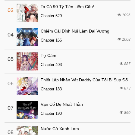
4 tháng trước
Chapter 46
Ta Có 90 Tỷ Tiền Liếm Cẩu!
03
4 tháng trước
Chapter 45.1
1096
Chapter 529
4 tháng trước
Chapter 45
Chiếm Cái Đỉnh Núi Làm Đại Vương
4 tháng trước
04
Chapter 44
1008
Chapter 166
4 tháng trước
Chapter 43
4 tháng trước
Chapter 42.1
Tự Cẩm
05
4 tháng trước
887
Chapter 42
Chapter 403
4 tháng trước
Chapter 41
Thiết Lập Nhân Vật Daddy Của Tôi Bị Sụp Đổ
06
4 tháng trước
Chapter 40
873
Chapter 183
4 tháng trước
Chapter 39
4 tháng trước
Chapter 38
Vạn Cổ Đệ Nhất Thần
07
860
4 tháng trước
Chapter 190
Chapter 37
4 tháng trước
Chapter 36
Nước Cờ Xanh Lam
08
4 tháng trước
Chapter 35