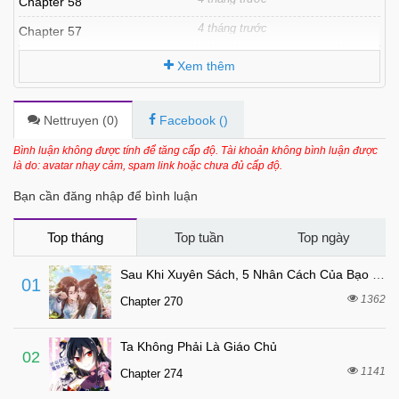
Chapter 58
4 tháng trước
Chapter 57
4 tháng trước
Chapter 56
Xem thêm
4 tháng trước
Chapter 55
4 tháng trước
Chapter 54
Nettruyen (
0
)
Facebook (
)
4 tháng trước
Chapter 53
Bình luận không được tính để tăng cấp độ. Tài khoản không bình luận được
là do: avatar nhạy cảm, spam link hoặc chưa đủ cấp độ.
4 tháng trước
Chapter 52.1
Bạn cần đăng nhập để bình luận
4 tháng trước
Chapter 52
4 tháng trước
Chapter 51.1
Top tháng
Top tuần
Top ngày
4 tháng trước
Chapter 51
Sau Khi Xuyên Sách, 5 Nhân Cách Của Bạo Quân Đều Yêu Ta
01
4 tháng trước
Chapter 50
1362
Chapter 270
4 tháng trước
Chapter 49
Ta Không Phải Là Giáo Chủ
4 tháng trước
Chapter 48
02
1141
Chapter 274
4 tháng trước
Chapter 47