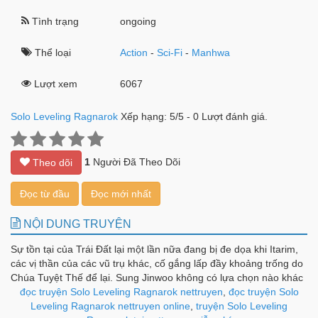
Tình trạng
ongoing
Thể loại
Action
-
Sci-Fi
-
Manhwa
Lượt xem
6067
Solo Leveling Ragnarok
Xếp hạng:
5
/
5
-
0
Lượt đánh giá.
1
Người Đã Theo Dõi
Theo dõi
Đọc từ đầu
Đọc mới nhất
NỘI DUNG TRUYỆN
Sự tồn tại của Trái Đất lại một lần nữa đang bị đe dọa khi Itarim,
các vị thần của các vũ trụ khác, cố gắng lấp đầy khoảng trống do
Chúa Tuyệt Thế để lại. Sung Jinwoo không có lựa chọn nào khác
ngoài việc gửi Beru, vua kiến bóng tối, để đánh thức sức mạnh
đọc truyện Solo Leveling Ragnarok nettruyen
,
đọc truyện Solo
của con trai mình và bắt đầu hành trình mà anh đã từng trải qua.
Leveling Ragnarok nettruyen online
,
truyện Solo Leveling