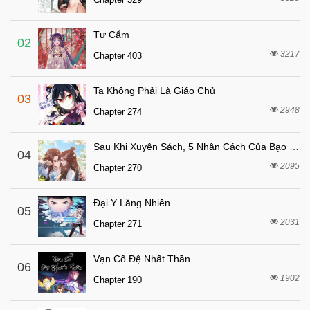
5 tháng trước
Chapter 179
Tự Cẩm
6 tháng trước
Chapter 178
02
3217
Chapter 403
6 tháng trước
Chapter 177
6 tháng trước
Chapter 176
Ta Không Phải Là Giáo Chủ
03
6 tháng trước
Chapter 175
2948
Chapter 274
6 tháng trước
Chapter 174
Sau Khi Xuyên Sách, 5 Nhân Cách Của Bạo Quân Đều Yêu Ta
6 tháng trước
04
Chapter 173
2095
Chapter 270
6 tháng trước
Chapter 172
6 tháng trước
Chapter 171
Đại Y Lăng Nhiên
05
6 tháng trước
2031
Chapter 170
Chapter 271
6 tháng trước
Chapter 169
Vạn Cổ Đệ Nhất Thần
06
6 tháng trước
Chapter 168
1902
Chapter 190
6 tháng trước
Chapter 167