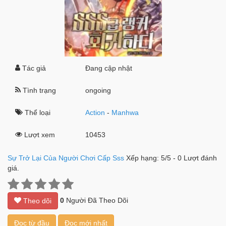
Tác giả
Đang cập nhật
Tình trạng
ongoing
Thể loại
Action
-
Manhwa
Lượt xem
10453
Sự Trở Lại Của Người Chơi Cấp Sss
Xếp hạng:
5
/
5
-
0
Lượt đánh
giá.
0
Người Đã Theo Dõi
Theo dõi
Đọc từ đầu
Đọc mới nhất