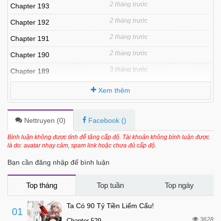
2 tháng trước
Chapter 193
2 tháng trước
Chapter 192
2 tháng trước
Chapter 191
2 tháng trước
Chapter 190
3 tháng trước
Chapter 189
3 tháng trước
Chapter 188
Xem thêm
3 tháng trước
Chapter 187
4 tháng trước
Chapter 186
Nettruyen (
0
)
Facebook (
)
4 tháng trước
Chapter 185
Bình luận không được tính để tăng cấp độ. Tài khoản không bình luận được
là do: avatar nhạy cảm, spam link hoặc chưa đủ cấp độ.
4 tháng trước
Chapter 184
Bạn cần đăng nhập để bình luận
4 tháng trước
Chapter 183
5 tháng trước
Chapter 182
Top tháng
Top tuần
Top ngày
5 tháng trước
Chapter 181
Ta Có 90 Tỷ Tiền Liếm Cẩu!
01
5 tháng trước
Chapter 180
3628
Chapter 529