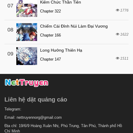
6 tháng trước
Chapter 166.1
Kiêm Chức Thần Tiên
07
1776
6 tháng trước
Chapter 322
Chapter 166
6 tháng trước
Chapter 165
Chiếm Cái Đỉnh Núi Làm Đại Vương
08
6 tháng trước
Chapter 164
1622
Chapter 166
6 tháng trước
Chapter 163
Long Hưởng Thiên Hạ
6 tháng trước
Chapter 162
09
1511
Chapter 147
6 tháng trước
Chapter 161
6 tháng trước
Chapter 160
6 tháng trước
Chapter 159
6 tháng trước
Chapter 158
Liên hệ dặt quảng cáo
6 tháng trước
Chapter 157
6 tháng trước
Telegram:
Chapter 156
Email:
nettruyennorg@gmail.com
6 tháng trước
Chapter 155
Địa chỉ: 19/6/9 Hoàng Xuân Nhị, Phú Trung, Tân Phú, Thành phố Hồ
6 tháng trước
Chapter 154
Chí Minh