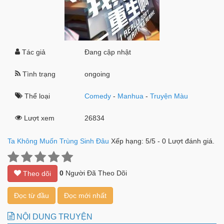
Tác giả
Đang cập nhật
Tình trạng
ongoing
Thể loại
Comedy
-
Manhua
-
Truyện Màu
Lượt xem
26834
Ta Không Muốn Trùng Sinh Đâu
Xếp hạng:
5
/
5
-
0
Lượt đánh giá.
0
Người Đã Theo Dõi
Theo dõi
Đọc từ đầu
Đọc mới nhất
NỘI DUNG TRUYỆN