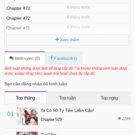
6 tháng trước
Chapter 473
6 tháng trước
Chapter 472
6 tháng trước
Chapter 471
6 tháng trước
Chapter 470
Xem thêm
6 tháng trước
Chapter 469
6 tháng trước
Chapter 468
Nettruyen (
0
)
Facebook (
)
7 tháng trước
Chapter 467
Bình luận không được tính để tăng cấp độ. Tài khoản không bình luận được
là do: avatar nhạy cảm, spam link hoặc chưa đủ cấp độ.
7 tháng trước
Chapter 466
Bạn cần đăng nhập để bình luận
7 tháng trước
Chapter 465
7 tháng trước
Chapter 464
Top tháng
Top tuần
Top ngày
7 tháng trước
Chapter 463
Ta Có 90 Tỷ Tiền Liếm Cẩu!
01
7 tháng trước
Chapter 462
2296
Chapter 529
7 tháng trước
Chapter 461
Tự Cẩm