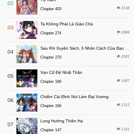
7 tháng trước
Chapter 460
02
2138
Chapter 403
7 tháng trước
Chapter 459
7 tháng trước
Chapter 458
Ta Không Phải Là Giáo Chủ
03
7 tháng trước
Chapter 457
2088
Chapter 274
7 tháng trước
Chapter 456
Sau Khi Xuyên Sách, 5 Nhân Cách Của Bạo Quân Đều Yêu Ta
7 tháng trước
04
Chapter 455
2081
Chapter 270
7 tháng trước
Chapter 454
7 tháng trước
Chapter 453
Vạn Cổ Đệ Nhất Thần
05
7 tháng trước
1487
Chapter 452
Chapter 190
7 tháng trước
Chapter 451
Chiếm Cái Đỉnh Núi Làm Đại Vương
06
7 tháng trước
Chapter 450
1315
Chapter 166
7 tháng trước
Chapter 449
7 tháng trước
Chapter 448
Long Hưởng Thiên Hạ
07
1191
7 tháng trước
Chapter 147
Chapter 447