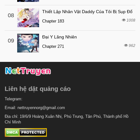
7 tháng trước
Chapter 446
Thiết Lập Nhân Vật Daddy Của Tôi Bị Sụp Đổ
08
7 tháng trước
Chapter 445
1008
Chapter 183
7 tháng trước
Chapter 444
Đại Y Lăng Nhiên
7 tháng trước
Chapter 443
09
962
Chapter 271
7 tháng trước
Chapter 442.5
7 tháng trước
Chapter 442
7 tháng trước
Chapter 441
7 tháng trước
Chapter 440
Liên hệ dặt quảng cáo
7 tháng trước
Chapter 439
7 tháng trước
Telegram:
Chapter 438
Email:
nettruyennorg@gmail.com
7 tháng trước
Chapter 437
Địa chỉ: 19/6/9 Hoàng Xuân Nhị, Phú Trung, Tân Phú, Thành phố Hồ
7 tháng trước
Chapter 436
Chí Minh
7 tháng trước
Chapter 435
7 tháng trước