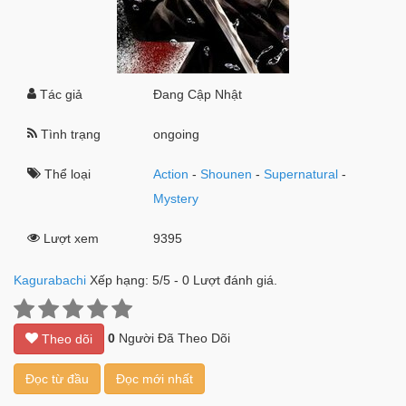
Tác giả
Đang Cập Nhật
Tình trạng
ongoing
Thể loại
Action
-
Shounen
-
Supernatural
-
Mystery
Lượt xem
9395
Kagurabachi
Xếp hạng:
5
/
5
-
0
Lượt đánh giá.
0
Người Đã Theo Dõi
Theo dõi
Đọc từ đầu
Đọc mới nhất