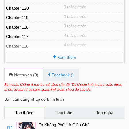
3 tháng trước
Chapter 120
3 tháng trước
Chapter 119
3 tháng trước
Chapter 118
4 tháng trước
Chapter 117
4 tháng trước
Chapter 116
4 tháng trước
Chapter 115
Xem thêm
4 tháng trước
Chapter 114
5 tháng trước
Chapter 113
Nettruyen (
0
)
Facebook (
)
4 tháng trước
Chapter 112.5
Bình luận không được tính để tăng cấp độ. Tài khoản không bình luận được
là do: avatar nhạy cảm, spam link hoặc chưa đủ cấp độ.
5 tháng trước
Chapter 112
Bạn cần đăng nhập để bình luận
5 tháng trước
Chapter 111
6 tháng trước
Chapter 110
Top tháng
Top tuần
Top ngày
6 tháng trước
Chapter 109
Ta Không Phải Là Giáo Chủ
01