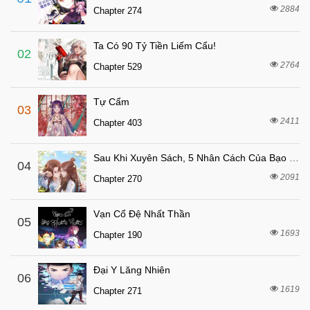
6 tháng trước
Chapter 108
2884
Chapter 274
6 tháng trước
Chapter 107
Ta Có 90 Tỷ Tiền Liếm Cẩu!
7 tháng trước
Chapter 106
02
2764
Chapter 529
7 tháng trước
Chapter 105
7 tháng trước
Chapter 104
Tự Cẩm
03
7 tháng trước
Chapter 103
2411
Chapter 403
7 tháng trước
Chapter 102
Sau Khi Xuyên Sách, 5 Nhân Cách Của Bạo Quân Đều Yêu Ta
7 tháng trước
04
Chapter 101
2091
Chapter 270
7 tháng trước
Chapter 100
7 tháng trước
Chapter 99
Vạn Cổ Đệ Nhất Thần
05
7 tháng trước
1693
Chapter 98
Chapter 190
7 tháng trước
Chapter 97
Đại Y Lăng Nhiên
06
7 tháng trước
Chapter 96
1619
Chapter 271
7 tháng trước
Chapter 95