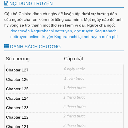
NỘI DUNG TRUYỆN
Cậu bé Chihiro dành cả ngày để luyện tập dưới sự hướng dẫn
của người cha rèn kiếm nổi tiếng của mình. Một ngày nào đó anh
hy vọng sẽ trở thành một thợ rèn kiếm vĩ đại. Người cha ngốc
nghếch và cậu con trai nghiêm túc--họ tưởng những ngày này sẽ
đọc truyện Kagurabachi nettruyen
,
đọc truyện Kagurabachi
kéo dài mãi mãi. Nhưng bất ngờ, bi kịch ập đến. Một ngày đen tối
nettruyen online
,
truyện Kagurabachi tại nettruyen miễn phí
đẫm máu. Chihiro và lưỡi kiếm của anh giờ chỉ sống để trả thù.
DANH SÁCH CHƯƠNG
Hành động đấu kiếm hoành tráng!
Số chương
Cập nhật
6 ngày trước
Chapter 127
1 tuần trước
Chapter 126
1 tháng trước
Chapter 125
1 tháng trước
Chapter 124
2 tháng trước
Chapter 123
2 tháng trước
Chapter 122
2 tháng trước
Chapter 121