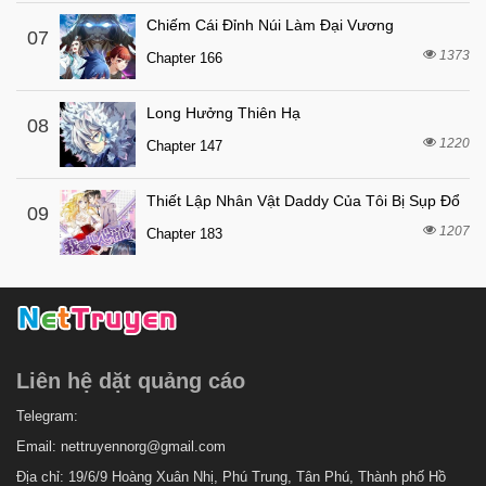
7 tháng trước
Chapter 94
Chiếm Cái Đỉnh Núi Làm Đại Vương
07
1373
7 tháng trước
Chapter 166
Chapter 93
4 tháng trước
Chapter 92.5
Long Hưởng Thiên Hạ
08
1 tuần trước
Chapter 92.1
1220
Chapter 147
7 tháng trước
Chapter 92
Thiết Lập Nhân Vật Daddy Của Tôi Bị Sụp Đổ
7 tháng trước
Chapter 91
09
1207
Chapter 183
7 tháng trước
Chapter 90
7 tháng trước
Chapter 89
7 tháng trước
Chapter 88
7 tháng trước
Chapter 87
Liên hệ dặt quảng cáo
7 tháng trước
Chapter 86
7 tháng trước
Telegram:
Chapter 85
Email:
nettruyennorg@gmail.com
7 tháng trước
Chapter 84
Địa chỉ: 19/6/9 Hoàng Xuân Nhị, Phú Trung, Tân Phú, Thành phố Hồ