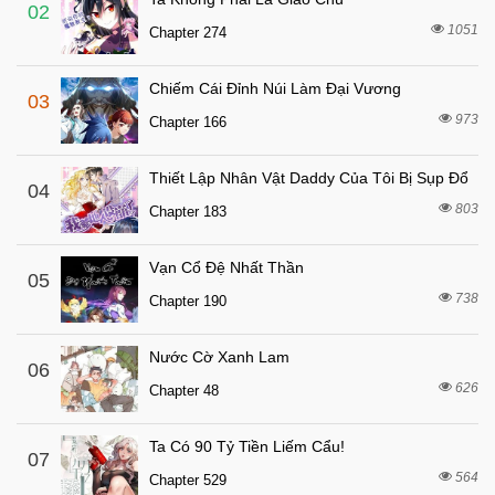
6 tháng trước
Chapter 66
02
1051
Chapter 274
6 tháng trước
Chapter 65
6 tháng trước
Chapter 64
Chiếm Cái Đỉnh Núi Làm Đại Vương
03
6 tháng trước
Chapter 63
973
Chapter 166
6 tháng trước
Chapter 62
Thiết Lập Nhân Vật Daddy Của Tôi Bị Sụp Đổ
6 tháng trước
04
Chapter 61
803
Chapter 183
6 tháng trước
Chapter 60
6 tháng trước
Chapter 59
Vạn Cổ Đệ Nhất Thần
05
6 tháng trước
738
Chapter 58
Chapter 190
6 tháng trước
Chapter 57
Nước Cờ Xanh Lam
06
6 tháng trước
Chapter 56
626
Chapter 48
6 tháng trước
Chapter 55
6 tháng trước
Chapter 54
Ta Có 90 Tỷ Tiền Liếm Cẩu!
07
564
6 tháng trước
Chapter 529
Chapter 53