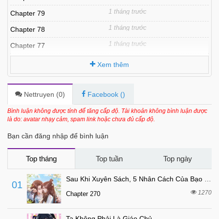
1 tháng trước
Chapter 79
1 tháng trước
Chapter 78
1 tháng trước
Chapter 77
1 tháng trước
Chapter 76
Xem thêm
5 tháng trước
Chapter 75
5 tháng trước
Chapter 74
Nettruyen (
0
)
Facebook (
)
5 tháng trước
Chapter 73
Bình luận không được tính để tăng cấp độ. Tài khoản không bình luận được
là do: avatar nhạy cảm, spam link hoặc chưa đủ cấp độ.
6 tháng trước
Chapter 72
Bạn cần đăng nhập để bình luận
6 tháng trước
Chapter 71
6 tháng trước
Chapter 70
Top tháng
Top tuần
Top ngày
6 tháng trước
Chapter 69
Sau Khi Xuyên Sách, 5 Nhân Cách Của Bạo Quân Đều Yêu Ta
01
6 tháng trước
Chapter 68
1270
Chapter 270
6 tháng trước
Chapter 67
Ta Không Phải Là Giáo Chủ