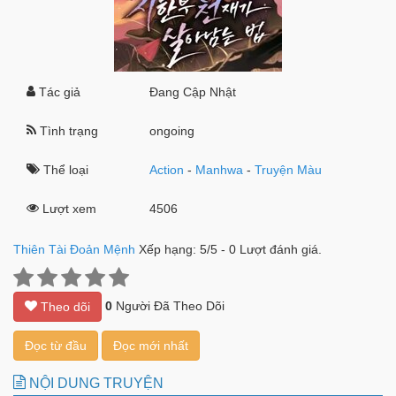
Tác giả
Đang Cập Nhật
Tình trạng
ongoing
Thể loại
Action
-
Manhwa
-
Truyện Màu
Lượt xem
4506
Thiên Tài Đoản Mệnh
Xếp hạng:
5
/
5
-
0
Lượt đánh giá.
0
Người Đã Theo Dõi
Theo dõi
Đọc từ đầu
Đọc mới nhất
NỘI DUNG TRUYỆN