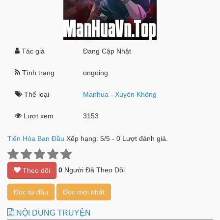
Tác giả
Đang Cập Nhật
Tình trạng
ongoing
Thể loại
Manhua
-
Xuyên Không
Lượt xem
3153
Tiến Hóa Ban Đầu
Xếp hạng:
5
/
5
-
0
Lượt đánh giá.
0
Người Đã Theo Dõi
Theo dõi
Đọc từ đầu
Đọc mới nhất
NỘI DUNG TRUYỆN