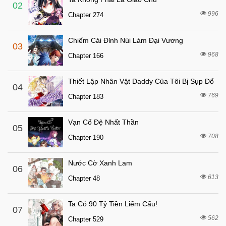
5 tháng trước
Chapter 37
02
996
Chapter 274
6 tháng trước
Chapter 36
6 tháng trước
Chapter 35
Chiếm Cái Đỉnh Núi Làm Đại Vương
03
6 tháng trước
Chapter 34
968
Chapter 166
6 tháng trước
Chapter 33
Thiết Lập Nhân Vật Daddy Của Tôi Bị Sụp Đổ
6 tháng trước
04
Chapter 32
769
Chapter 183
7 tháng trước
Chapter 31
7 tháng trước
Chapter 30
Vạn Cổ Đệ Nhất Thần
05
7 tháng trước
708
Chapter 29
Chapter 190
7 tháng trước
Chapter 28
Nước Cờ Xanh Lam
06
7 tháng trước
Chapter 27
613
Chapter 48
7 tháng trước
Chapter 26
7 tháng trước
Chapter 25
Ta Có 90 Tỷ Tiền Liếm Cẩu!
07
562
7 tháng trước
Chapter 529
Chapter 24