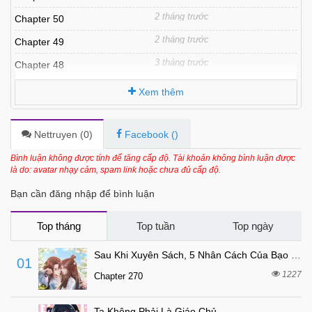
2 tháng trước
Chapter 50
2 tháng trước
Chapter 49
3 tháng trước
Chapter 48
3 tháng trước
Chapter 47
Xem thêm
3 tháng trước
Chapter 46
3 tuần trước
Chapter 45
Nettruyen (
0
)
Facebook (
)
3 tháng trước
Chapter 44
Bình luận không được tính để tăng cấp độ. Tài khoản không bình luận được
là do: avatar nhạy cảm, spam link hoặc chưa đủ cấp độ.
4 tháng trước
Chapter 43
Bạn cần đăng nhập để bình luận
4 tháng trước
Chapter 42
4 tháng trước
Chapter 41
Top tháng
Top tuần
Top ngày
4 tháng trước
Chapter 40
Sau Khi Xuyên Sách, 5 Nhân Cách Của Bạo Quân Đều Yêu Ta
01
4 tháng trước
Chapter 39
1227
Chapter 270
4 tháng trước
Chapter 38
Ta Không Phải Là Giáo Chủ