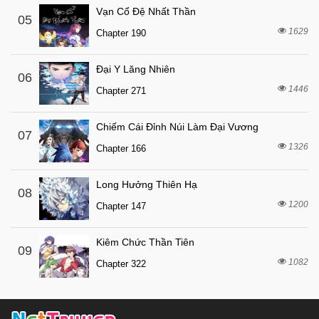
Vạn Cổ Đệ Nhất Thần
05
1629
Chapter 190
Đại Y Lăng Nhiên
06
1446
Chapter 271
Chiếm Cái Đỉnh Núi Làm Đại Vương
07
1326
Chapter 166
Long Hưởng Thiên Hạ
08
1200
Chapter 147
Kiêm Chức Thần Tiên
09
1082
Chapter 322