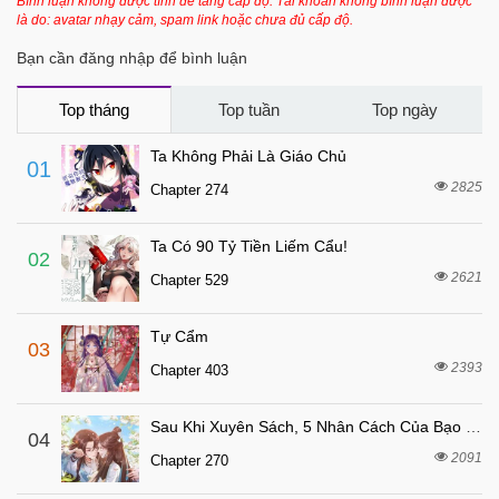
Bình luận không được tính để tăng cấp độ. Tài khoản không bình luận được
là do: avatar nhạy cảm, spam link hoặc chưa đủ cấp độ.
7 tháng trước
Chapter 11
Bạn cần đăng nhập để bình luận
7 tháng trước
Chapter 10
7 tháng trước
Chapter 9
Top tháng
Top tuần
Top ngày
7 tháng trước
Chapter 8
Ta Không Phải Là Giáo Chủ
01
7 tháng trước
Chapter 7
2825
Chapter 274
7 tháng trước
Chapter 6
Ta Có 90 Tỷ Tiền Liếm Cẩu!
7 tháng trước
Chapter 5
02
2621
Chapter 529
7 tháng trước
Chapter 4
7 tháng trước
Chapter 3
Tự Cẩm
03
7 tháng trước
Chapter 2
2393
Chapter 403
7 tháng trước
Chapter 1
Sau Khi Xuyên Sách, 5 Nhân Cách Của Bạo Quân Đều Yêu Ta
04
2091
Chapter 270