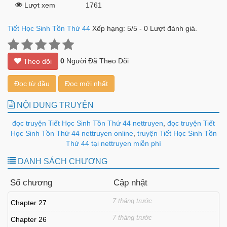
Lượt xem
1761
Tiết Học Sinh Tồn Thứ 44
Xếp hạng:
5
/
5
-
0
Lượt đánh giá.
0
Người Đã Theo Dõi
Theo dõi
Đọc từ đầu
Đọc mới nhất
NỘI DUNG TRUYỆN
đọc truyện Tiết Học Sinh Tồn Thứ 44 nettruyen
,
đọc truyện Tiết
Học Sinh Tồn Thứ 44 nettruyen online
,
truyện Tiết Học Sinh Tồn
Thứ 44 tại nettruyen miễn phí
DANH SÁCH CHƯƠNG
Số chương
Cập nhật
7 tháng trước
Chapter 27
7 tháng trước
Chapter 26