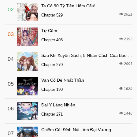
Ta Có 90 Tỷ Tiền Liếm Cẩu!
4 tháng trước
Chapter 44
02
2621
Chapter 529
4 tháng trước
Chapter 43
4 tháng trước
Chapter 42
Tự Cẩm
03
4 tháng trước
Chapter 41
2393
Chapter 403
4 tháng trước
Chapter 40
Sau Khi Xuyên Sách, 5 Nhân Cách Của Bạo Quân Đều Yêu Ta
4 tháng trước
04
Chapter 39
2091
Chapter 270
4 tháng trước
Chapter 38
4 tháng trước
Chapter 37
Vạn Cổ Đệ Nhất Thần
05
4 tháng trước
1629
Chapter 36
Chapter 190
4 tháng trước
Chapter 35
Đại Y Lăng Nhiên
06
4 tháng trước
Chapter 34
1446
Chapter 271
4 tháng trước
Chapter 33
4 tháng trước
Chapter 32
Chiếm Cái Đỉnh Núi Làm Đại Vương
07