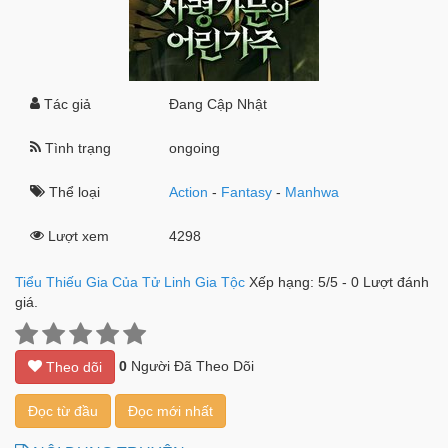
Tác giả
Đang Cập Nhật
Tình trạng
ongoing
Thể loại
Action
-
Fantasy
-
Manhwa
Lượt xem
4298
Tiểu Thiếu Gia Của Tử Linh Gia Tộc
Xếp hạng:
5
/
5
-
0
Lượt đánh
giá.
0
Người Đã Theo Dõi
Theo dõi
Đọc từ đầu
Đọc mới nhất