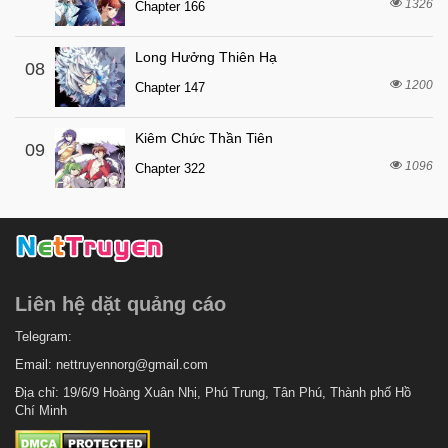
1326
4 tháng trước
Chapter 166
Chapter 31
4 tháng trước
Chapter 30
Long Hưởng Thiên Hạ
08
4 tháng trước
Chapter 29
1200
Chapter 147
4 tháng trước
Chapter 28
Kiêm Chức Thần Tiên
4 tháng trước
Chapter 27
09
1096
Chapter 322
4 tháng trước
Chapter 26
4 tháng trước
Chapter 25
4 tháng trước
Chapter 24
4 tháng trước
Chapter 23
Liên hệ dặt quảng cáo
4 tháng trước
Chapter 22
4 tháng trước
Telegram:
Chapter 21
Email:
nettruyennorg@gmail.com
4 tháng trước
Chapter 20
Địa chỉ: 19/6/9 Hoàng Xuân Nhị, Phú Trung, Tân Phú, Thành phố Hồ
4 tháng trước
Chapter 19
Chí Minh
4 tháng trước
Chapter 18