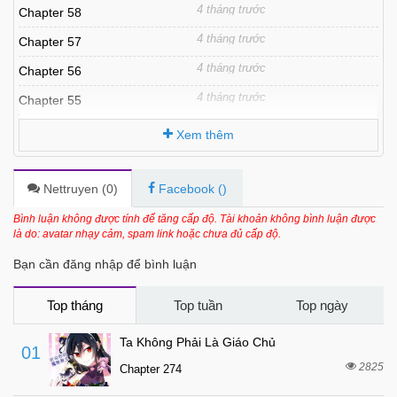
4 tháng trước
Chapter 58
4 tháng trước
Chapter 57
4 tháng trước
Chapter 56
4 tháng trước
Chapter 55
4 tháng trước
Chapter 54
Xem thêm
4 tháng trước
Chapter 53
4 tháng trước
Chapter 52
Nettruyen (
0
)
Facebook (
)
4 tháng trước
Chapter 51
Bình luận không được tính để tăng cấp độ. Tài khoản không bình luận được
là do: avatar nhạy cảm, spam link hoặc chưa đủ cấp độ.
4 tháng trước
Chapter 50
Bạn cần đăng nhập để bình luận
4 tháng trước
Chapter 49
4 tháng trước
Chapter 48
Top tháng
Top tuần
Top ngày
4 tháng trước
Chapter 47
Ta Không Phải Là Giáo Chủ
01
4 tháng trước
Chapter 46
2825
Chapter 274
4 tháng trước
Chapter 45