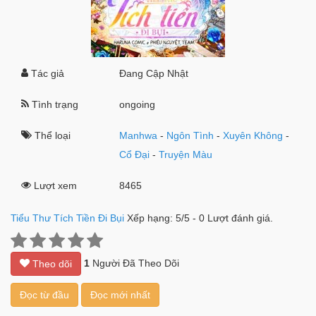
Tác giả
Đang Cập Nhật
Tình trạng
ongoing
Thể loại
Manhwa
-
Ngôn Tình
-
Xuyên Không
-
Cổ Đại
-
Truyện Màu
Lượt xem
8465
Tiểu Thư Tích Tiền Đi Bụi
Xếp hạng:
5
/
5
-
0
Lượt đánh giá.
1
Người Đã Theo Dõi
Theo dõi
Đọc từ đầu
Đọc mới nhất