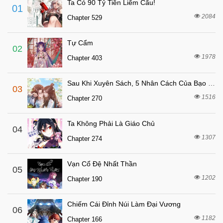
Ta Có 90 Tỷ Tiền Liếm Cẩu!
01
7 tháng trước
Chapter 102
2084
Chapter 529
7 tháng trước
Chapter 101
Tự Cẩm
7 tháng trước
Chapter 100
02
1978
Chapter 403
7 tháng trước
Chapter 99
7 tháng trước
Chapter 98
Sau Khi Xuyên Sách, 5 Nhân Cách Của Bạo Quân Đều Yêu Ta
03
7 tháng trước
Chapter 97
1516
Chapter 270
7 tháng trước
Chapter 96
Ta Không Phải Là Giáo Chủ
7 tháng trước
04
Chapter 95
1307
Chapter 274
7 tháng trước
Chapter 94
7 tháng trước
Chapter 93
Vạn Cổ Đệ Nhất Thần
05
7 tháng trước
1202
Chapter 92
Chapter 190
7 tháng trước
Chapter 91
Chiếm Cái Đỉnh Núi Làm Đại Vương
06
7 tháng trước
Chapter 90
1182
Chapter 166