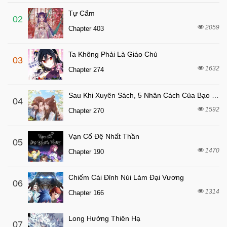
Chapter 49
Tự Cẩm
6 tháng trước
Chapter 48
02
2059
Chapter 403
6 tháng trước
Chapter 47
6 tháng trước
Chapter 46
Ta Không Phải Là Giáo Chủ
03
6 tháng trước
Chapter 45
1632
Chapter 274
6 tháng trước
Chapter 44
Sau Khi Xuyên Sách, 5 Nhân Cách Của Bạo Quân Đều Yêu Ta
6 tháng trước
04
Chapter 43
1592
Chapter 270
6 tháng trước
Chapter 42
6 tháng trước
Chapter 41
Vạn Cổ Đệ Nhất Thần
05
7 tháng trước
1470
Chapter 40
Chapter 190
7 tháng trước
Chapter 39
Chiếm Cái Đỉnh Núi Làm Đại Vương
06
7 tháng trước
Chapter 38
1314
Chapter 166
7 tháng trước
Chapter 37
7 tháng trước
Chapter 36
Long Hưởng Thiên Hạ
07