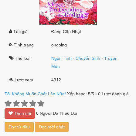
Tác giả
Đang Cập Nhật
Tình trạng
ongoing
Thể loại
Ngôn Tình
-
Chuyển Sinh
-
Truyện
Màu
Lượt xem
4312
Tôi Không Muốn Chết Lần Nữa!
Xếp hạng:
5
/
5
-
0
Lượt đánh giá.
0
Người Đã Theo Dõi
Theo dõi
Đọc từ đầu
Đọc mới nhất