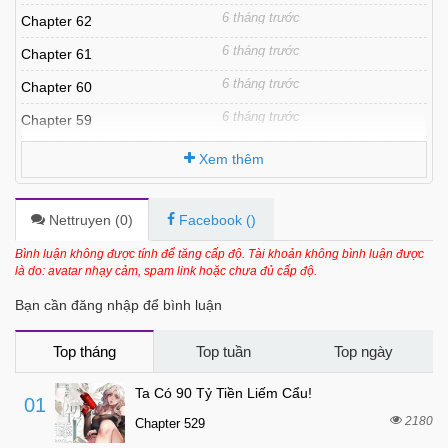
6 tháng trước
Chapter 62
6 tháng trước
Chapter 61
6 tháng trước
Chapter 60
6 tháng trước
Chapter 59
6 tháng trước
Chapter 58
Xem thêm
6 tháng trước
Chapter 57
6 tháng trước
Chapter 56
Nettruyen (
0
)
Facebook (
)
6 tháng trước
Chapter 55
Bình luận không được tính để tăng cấp độ. Tài khoản không bình luận được
là do: avatar nhạy cảm, spam link hoặc chưa đủ cấp độ.
6 tháng trước
Chapter 54
Bạn cần đăng nhập để bình luận
6 tháng trước
Chapter 53
6 tháng trước
Chapter 52
Top tháng
Top tuần
Top ngày
6 tháng trước
Chapter 51
Ta Có 90 Tỷ Tiền Liếm Cẩu!
01
6 tháng trước
Chapter 50
2180
Chapter 529
6 tháng trước