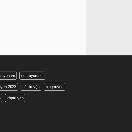
truyen.vn
nettruyen.net
ruyen 2023
nét truyện
blogtruyen
n
khptruyen