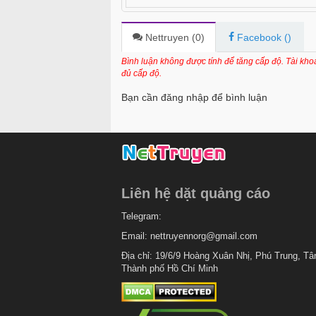
Chapter 5
Chapter 4
Nettruyen (
0
)
Facebook (
)
Chapter 3
Bình luận không được tính để tăng cấp độ. Tài kh
đủ cấp độ.
Chapter 2
Bạn cần đăng nhập để bình luận
Chapter 1
Liên hệ dặt quảng cáo
Telegram:
Email:
nettruyennorg@gmail.com
Địa chỉ: 19/6/9 Hoàng Xuân Nhị, Phú Trung, Tâ
Thành phố Hồ Chí Minh