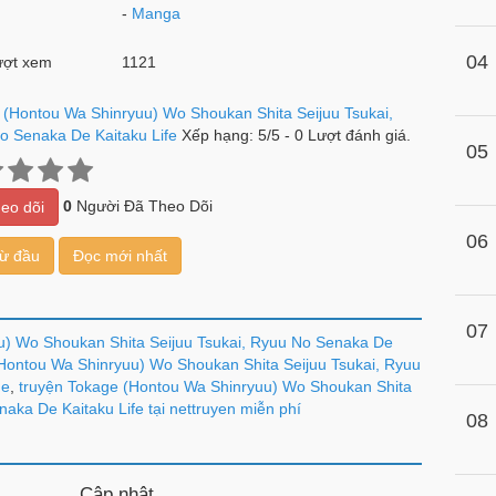
-
Manga
04
ợt xem
1121
 (Hontou Wa Shinryuu) Wo Shoukan Shita Seijuu Tsukai,
o Senaka De Kaitaku Life
Xếp hạng:
5
/
5
-
0
Lượt đánh giá.
05
0
Người Đã Theo Dõi
eo dõi
06
từ đầu
Đọc mới nhất
07
u) Wo Shoukan Shita Seijuu Tsukai, Ryuu No Senaka De
Hontou Wa Shinryuu) Wo Shoukan Shita Seijuu Tsukai, Ryuu
ne
,
truyện Tokage (Hontou Wa Shinryuu) Wo Shoukan Shita
naka De Kaitaku Life tại nettruyen miễn phí
08
Cập nhật