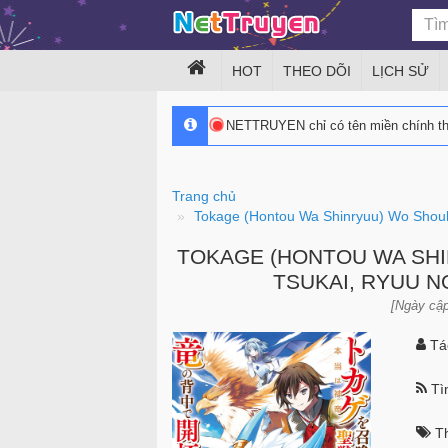
HOT
THEO DÕI
LỊCH SỬ
NETTRUYEN chỉ có tên miền chính 
Trang chủ
Tokage (Hontou Wa Shinryuu) Wo Shouka
TOKAGE (HONTOU WA SHI
TSUKAI, RYUU N
[Ngày cập
Tác
Tìn
Th