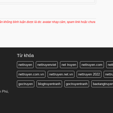
8 tháng trước
8 tháng trước
8 tháng trước
oản không bình luận được là do: avatar nhạy cảm, spam link hoặc chưa
8 tháng trước
8 tháng trước
Từ khóa
nettruyen
nettruyenviet
net truyen
nettruyen.com
net
nettruyen.com.vn
nettruyen.net.vn
nettruyen 2022
nett
goctruyen
blogtruyentranh
goctruyentranh
baotangtruye
n Phú,