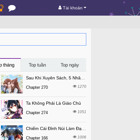
Tài khoản
p tháng
Top tuần
Top ngày
Sau Khi Xuyên Sách, 5 Nhân Cách Của Bạo Quân Đều Yêu Ta
1270
Chapter 270
Ta Không Phải Là Giáo Chủ
1051
Chapter 274
Chiếm Cái Đỉnh Núi Làm Đại Vương
1006
Chapter 166