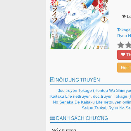
Lư
Tokage
Ryuu N
Th
Đọc 
NỘI DUNG TRUYỆN
đọc truyện Tokage (Hontou Wa Shinryu
Kaitaku Life nettruyen
,
đọc truyện Tokage (
No Senaka De Kaitaku Life nettruyen onli
Seijuu Tsukai, Ryuu No Se
DANH SÁCH CHƯƠNG
Số chương