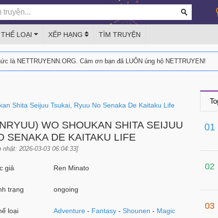
THỂ LOẠI
XẾP HẠNG
TÌM TRUYỆN
thức là NETTRUYENN.ORG. Cảm ơn bạn đã LUÔN ủng hộ NETTRUYEN!
To
n Shita Seijuu Tsukai, Ryuu No Senaka De Kaitaku Life
NRYUU) WO SHOUKAN SHITA SEIJUU
01
O SENAKA DE KAITAKU LIFE
 nhật: 2026-03-03 06:04:33]
02
 giả
Ren Minato
h trạng
ongoing
03
ể loại
Adventure
-
Fantasy
-
Shounen
-
Magic