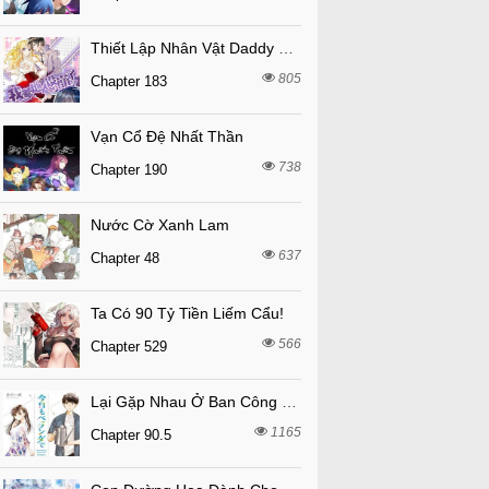
Thiết Lập Nhân Vật Daddy Của Tôi Bị Sụp Đổ
805
Chapter 183
Vạn Cổ Đệ Nhất Thần
738
Chapter 190
Nước Cờ Xanh Lam
637
Chapter 48
Ta Có 90 Tỷ Tiền Liếm Cẩu!
566
Chapter 529
Lại Gặp Nhau Ở Ban Công Rồi
1165
Chapter 90.5