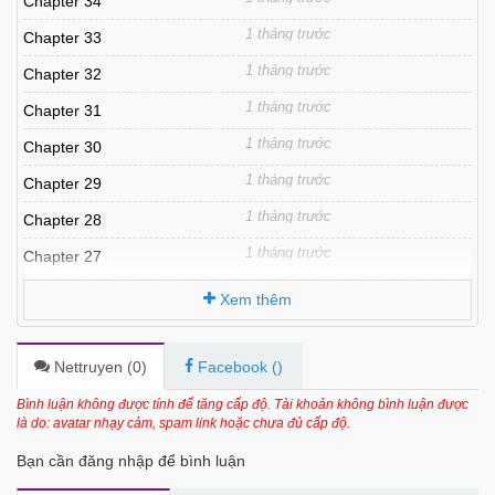
Chapter 34
1 tháng trước
Chapter 33
1 tháng trước
Chapter 32
1 tháng trước
Chapter 31
1 tháng trước
Chapter 30
1 tháng trước
Chapter 29
1 tháng trước
Chapter 28
1 tháng trước
Chapter 27
1 tháng trước
Chapter 26
Xem thêm
1 tháng trước
Chapter 25
3 tháng trước
Chapter 24
Nettruyen (
0
)
Facebook (
)
3 tháng trước
Chapter 23
Bình luận không được tính để tăng cấp độ. Tài khoản không bình luận được
là do: avatar nhạy cảm, spam link hoặc chưa đủ cấp độ.
4 tháng trước
Chapter 22
Bạn cần đăng nhập để bình luận
4 tháng trước
Chapter 21