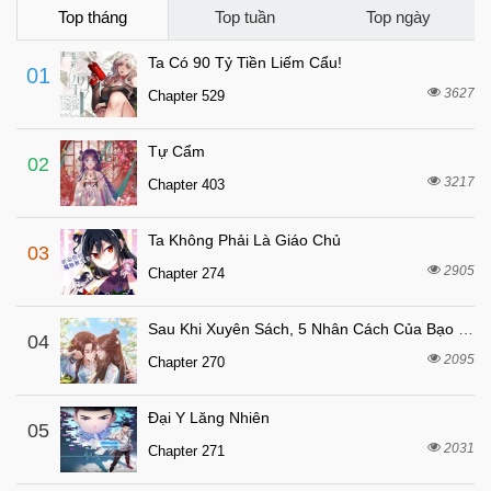
4 tháng trước
Chapter 20
Top tháng
Top tuần
Top ngày
4 tháng trước
Chapter 19
Ta Có 90 Tỷ Tiền Liếm Cẩu!
01
5 tháng trước
Chapter 18
3627
Chapter 529
5 tháng trước
Chapter 17
Tự Cẩm
5 tháng trước
Chapter 16
02
3217
Chapter 403
5 tháng trước
Chapter 15
6 tháng trước
Chapter 14
Ta Không Phải Là Giáo Chủ
03
6 tháng trước
Chapter 13
2905
Chapter 274
6 tháng trước
Chapter 12
Sau Khi Xuyên Sách, 5 Nhân Cách Của Bạo Quân Đều Yêu Ta
6 tháng trước
04
Chapter 11
2095
Chapter 270
7 tháng trước
Chapter 10
7 tháng trước
Chapter 9
Đại Y Lăng Nhiên
05
7 tháng trước
2031
Chapter 8
Chapter 271
7 tháng trước
Chapter 7