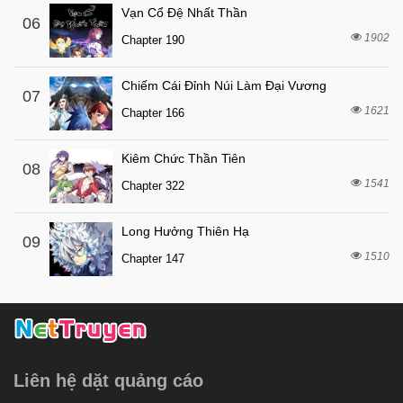
Vạn Cổ Đệ Nhất Thần
06
7 tháng trước
Chapter 6
1902
Chapter 190
7 tháng trước
Chapter 5
7 tháng trước
Chapter 4
Chiếm Cái Đỉnh Núi Làm Đại Vương
07
1621
7 tháng trước
Chapter 166
Chapter 3
7 tháng trước
Chapter 2
Kiêm Chức Thần Tiên
08
7 tháng trước
Chapter 1
1541
Chapter 322
Long Hưởng Thiên Hạ
09
1510
Chapter 147
Liên hệ dặt quảng cáo