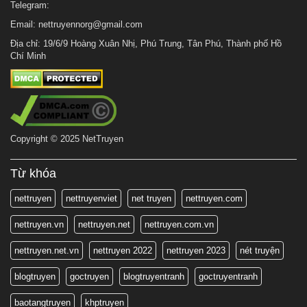
Telegram:
Email:
nettruyennorg@gmail.com
Địa chỉ: 19/6/9 Hoàng Xuân Nhị, Phú Trung, Tân Phú, Thành phố Hồ
Chí Minh
Copyright © 2025 NetTruyen
Từ khóa
nettruyen
nettruyenviet
net truyen
nettruyen.com
nettruyen.vn
nettruyen.net
nettruyen.com.vn
nettruyen.net.vn
nettruyen 2022
nettruyen 2023
nét truyện
blogtruyen
goctruyen
blogtruyentranh
goctruyentranh
baotangtruyen
khptruyen