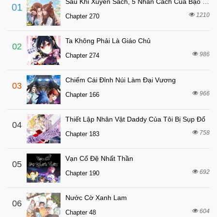
Sau Khi Xuyên Sách, 5 Nhân Cách Của Bạo Quân Đều Yêu Ta
01
8 tháng trước
Chapter 29
1210
Chapter 270
8 tháng trước
Chapter 28
Ta Không Phải Là Giáo Chủ
8 tháng trước
Chapter 27
02
986
Chapter 274
6 tháng trước
Chapter 26
6 tháng trước
Chapter 25
Chiếm Cái Đỉnh Núi Làm Đại Vương
03
6 tháng trước
Chapter 24
966
Chapter 166
6 tháng trước
Chapter 23
Thiết Lập Nhân Vật Daddy Của Tôi Bị Sụp Đổ
6 tháng trước
04
Chapter 22
758
Chapter 183
6 tháng trước
Chapter 21
6 tháng trước
Chapter 20
Vạn Cổ Đệ Nhất Thần
05
6 tháng trước
692
Chapter 19
Chapter 190
6 tháng trước
Chapter 18
Nước Cờ Xanh Lam
06
6 tháng trước
Chapter 17
604
Chapter 48