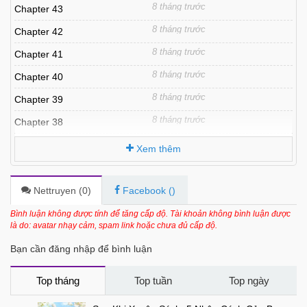
8 tháng trước
Chapter 43
8 tháng trước
Chapter 42
8 tháng trước
Chapter 41
8 tháng trước
Chapter 40
8 tháng trước
Chapter 39
8 tháng trước
Chapter 38
8 tháng trước
Chapter 37
Xem thêm
8 tháng trước
Chapter 36
8 tháng trước
Chapter 35
Nettruyen (
0
)
Facebook (
)
8 tháng trước
Chapter 34
Bình luận không được tính để tăng cấp độ. Tài khoản không bình luận được
là do: avatar nhạy cảm, spam link hoặc chưa đủ cấp độ.
8 tháng trước
Chapter 33
Bạn cần đăng nhập để bình luận
8 tháng trước
Chapter 32
8 tháng trước
Chapter 31
Top tháng
Top tuần
Top ngày
8 tháng trước
Chapter 30