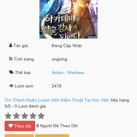
Tác giả
Đang Cập Nhật
Tình trạng
ongoing
Thể loại
Action
-
Manhwa
Lượt xem
2478
Trở Thành Huấn Luyện Viên Kiếm Thuật Tại Học Viện
Xếp hạng:
5
/
5
-
0
Lượt đánh giá.
0
Người Đã Theo Dõi
Theo dõi