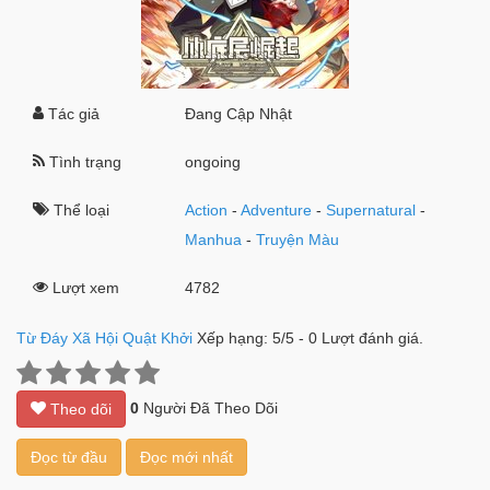
Tác giả
Đang Cập Nhật
Tình trạng
ongoing
Thể loại
Action
-
Adventure
-
Supernatural
-
Manhua
-
Truyện Màu
Lượt xem
4782
Từ Đáy Xã Hội Quật Khởi
Xếp hạng:
5
/
5
-
0
Lượt đánh giá.
0
Người Đã Theo Dõi
Theo dõi
Đọc từ đầu
Đọc mới nhất