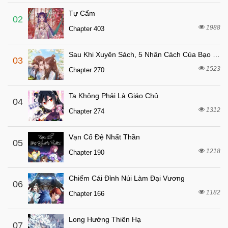
Chapter 61
Tự Cẩm
7 tháng trước
Chapter 60
02
1988
Chapter 403
7 tháng trước
Chapter 59
7 tháng trước
Chapter 58
Sau Khi Xuyên Sách, 5 Nhân Cách Của Bạo Quân Đều Yêu Ta
03
7 tháng trước
Chapter 57
1523
Chapter 270
7 tháng trước
Chapter 56
Ta Không Phải Là Giáo Chủ
7 tháng trước
04
Chapter 55
1312
Chapter 274
7 tháng trước
Chapter 54
7 tháng trước
Chapter 53
Vạn Cổ Đệ Nhất Thần
05
7 tháng trước
1218
Chapter 52
Chapter 190
7 tháng trước
Chapter 51
Chiếm Cái Đỉnh Núi Làm Đại Vương
06
7 tháng trước
Chapter 50
1182
Chapter 166
7 tháng trước
Chapter 49
7 tháng trước
Chapter 48
Long Hưởng Thiên Hạ
07