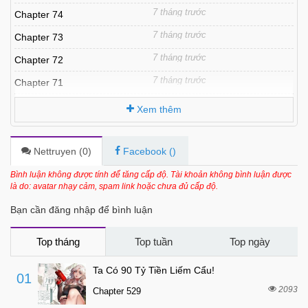
7 tháng trước
Chapter 74
7 tháng trước
Chapter 73
7 tháng trước
Chapter 72
7 tháng trước
Chapter 71
7 tháng trước
Chapter 70
Xem thêm
7 tháng trước
Chapter 69
7 tháng trước
Chapter 68
Nettruyen (
0
)
Facebook (
)
7 tháng trước
Chapter 67
Bình luận không được tính để tăng cấp độ. Tài khoản không bình luận được
là do: avatar nhạy cảm, spam link hoặc chưa đủ cấp độ.
7 tháng trước
Chapter 66
Bạn cần đăng nhập để bình luận
7 tháng trước
Chapter 65
7 tháng trước
Chapter 64
Top tháng
Top tuần
Top ngày
7 tháng trước
Chapter 63
Ta Có 90 Tỷ Tiền Liếm Cẩu!
01
7 tháng trước
Chapter 62
2093
Chapter 529
7 tháng trước