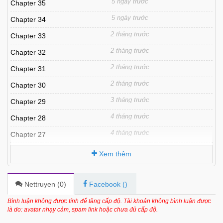
5 ngày trước
Chapter 35
5 ngày trước
Chapter 34
2 tháng trước
Chapter 33
2 tháng trước
Chapter 32
2 tháng trước
Chapter 31
2 tháng trước
Chapter 30
3 tháng trước
Chapter 29
4 tháng trước
Chapter 28
4 tháng trước
Chapter 27
4 tháng trước
Chapter 26
Xem thêm
4 tháng trước
Chapter 25
4 tháng trước
Chapter 24
Nettruyen (
0
)
Facebook (
)
4 tháng trước
Chapter 23
Bình luận không được tính để tăng cấp độ. Tài khoản không bình luận được
là do: avatar nhạy cảm, spam link hoặc chưa đủ cấp độ.
6 tháng trước
Chapter 22