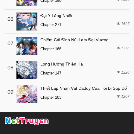
Chapter 8
Chapter 190
6 tháng trước
Chapter 7
Đại Y Lăng Nhiên
06
6 tháng trước
Chapter 6
1627
Chapter 271
6 tháng trước
Chapter 5
6 tháng trước
Chapter 4
Chiếm Cái Đỉnh Núi Làm Đại Vương
07
1376
6 tháng trước
Chapter 166
Chapter 3
6 tháng trước
Chapter 2
Long Hưởng Thiên Hạ
08
6 tháng trước
Chapter 1
1220
Chapter 147
Thiết Lập Nhân Vật Daddy Của Tôi Bị Sụp Đổ
09
1207
Chapter 183