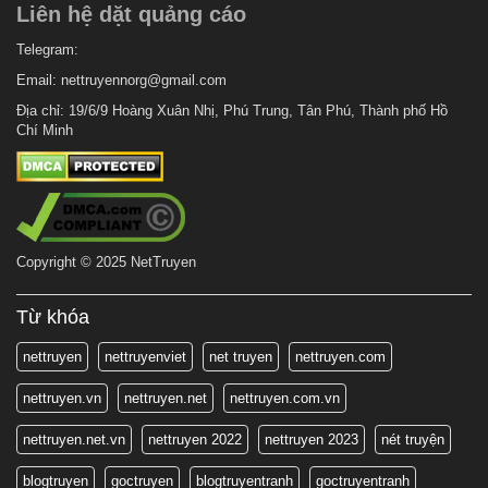
Liên hệ dặt quảng cáo
Telegram:
Email:
nettruyennorg@gmail.com
Địa chỉ: 19/6/9 Hoàng Xuân Nhị, Phú Trung, Tân Phú, Thành phố Hồ
Chí Minh
Copyright © 2025 NetTruyen
Từ khóa
nettruyen
nettruyenviet
net truyen
nettruyen.com
nettruyen.vn
nettruyen.net
nettruyen.com.vn
nettruyen.net.vn
nettruyen 2022
nettruyen 2023
nét truyện
blogtruyen
goctruyen
blogtruyentranh
goctruyentranh