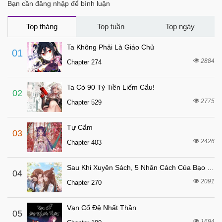
Bạn cần đăng nhập để bình luận
6 tháng trước
Chapter 21
6 tháng trước
Chapter 20
Top tháng
Top tuần
Top ngày
6 tháng trước
Chapter 19
Ta Không Phải Là Giáo Chủ
01
6 tháng trước
Chapter 18
2884
Chapter 274
6 tháng trước
Chapter 17
Ta Có 90 Tỷ Tiền Liếm Cẩu!
6 tháng trước
Chapter 16
02
2775
Chapter 529
6 tháng trước
Chapter 15
6 tháng trước
Chapter 14
Tự Cẩm
03
6 tháng trước
Chapter 13
2426
Chapter 403
6 tháng trước
Chapter 12
Sau Khi Xuyên Sách, 5 Nhân Cách Của Bạo Quân Đều Yêu Ta
6 tháng trước
04
Chapter 11
2091
Chapter 270
6 tháng trước
Chapter 10
6 tháng trước
Chapter 9
Vạn Cổ Đệ Nhất Thần
05
6 tháng trước
1694