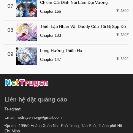
Chiếm Cái Đỉnh Núi Làm Đại Vương
07
1360
Chapter 166
Thiết Lập Nhân Vật Daddy Của Tôi Bị Sụp Đổ
08
1207
Chapter 183
Long Hưởng Thiên Hạ
09
1202
Chapter 147
Liên hệ dặt quảng cáo
Telegram:
Email:
nettruyennorg@gmail.com
Địa chỉ: 19/6/9 Hoàng Xuân Nhị, Phú Trung, Tân Phú, Thành phố Hồ
Chí Minh