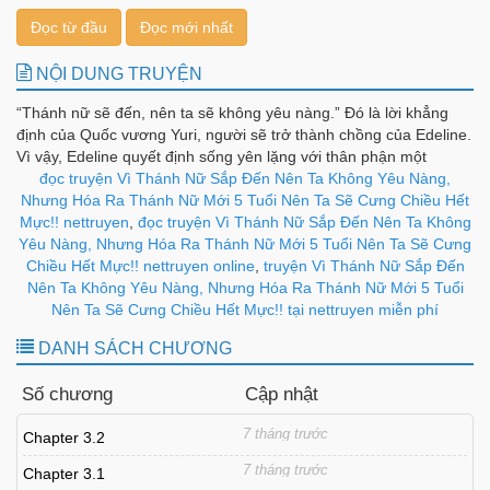
Đọc từ đầu
Đọc mới nhất
NỘI DUNG TRUYỆN
“Thánh nữ sẽ đến, nên ta sẽ không yêu nàng.” Đó là lời khẳng
định của Quốc vương Yuri, người sẽ trở thành chồng của Edeline.
Vì vậy, Edeline quyết định sống yên lặng với thân phận một
“vương phi trang trí”. Thế nhưng khi Thánh nữ được triệu hồi,
đọc truyện Vì Thánh Nữ Sắp Đến Nên Ta Không Yêu Nàng,
người xuất hiện lại là một bé gái 5 tuổi, run rẩy vì từng bị bạo
Nhưng Hóa Ra Thánh Nữ Mới 5 Tuổi Nên Ta Sẽ Cưng Chiều Hết
hành…!? Câu chuyện chữa lành ấm áp bắt đầu, nơi bé thánh nữ
Mực!! nettruyen
,
đọc truyện Vì Thánh Nữ Sắp Đến Nên Ta Không
tổn thương cả thể xác lẫn tinh thần được vợ chồng Edeline yêu
Yêu Nàng, Nhưng Hóa Ra Thánh Nữ Mới 5 Tuổi Nên Ta Sẽ Cưng
thương hết mực và lớn lên khỏe mạnh.
Chiều Hết Mực!! nettruyen online
,
truyện Vì Thánh Nữ Sắp Đến
Nên Ta Không Yêu Nàng, Nhưng Hóa Ra Thánh Nữ Mới 5 Tuổi
Nên Ta Sẽ Cưng Chiều Hết Mực!! tại nettruyen miễn phí
DANH SÁCH CHƯƠNG
Số chương
Cập nhật
7 tháng trước
Chapter 3.2
7 tháng trước
Chapter 3.1