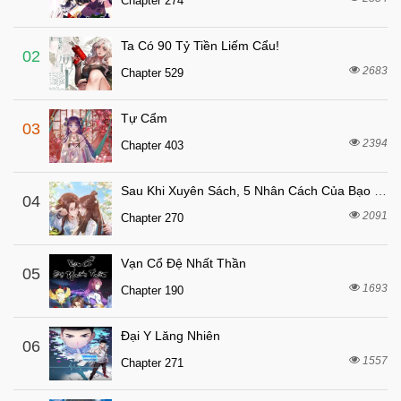
Chapter 274
Ta Có 90 Tỷ Tiền Liếm Cẩu!
02
2683
Chapter 529
Tự Cẩm
03
2394
Chapter 403
Sau Khi Xuyên Sách, 5 Nhân Cách Của Bạo Quân Đều Yêu Ta
04
2091
Chapter 270
Vạn Cổ Đệ Nhất Thần
05
1693
Chapter 190
Đại Y Lăng Nhiên
06
1557
Chapter 271