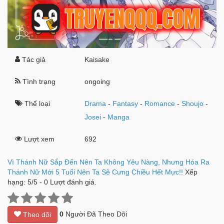
Tác giả
Kaisake
Tình trạng
ongoing
Thể loại
Drama
-
Fantasy
-
Romance
-
Shoujo
-
Josei
-
Manga
Lượt xem
692
Vì Thánh Nữ Sắp Đến Nên Ta Không Yêu Nàng, Nhưng Hóa Ra
Thánh Nữ Mới 5 Tuổi Nên Ta Sẽ Cưng Chiều Hết Mực!!
Xếp
hạng:
5
/
5
-
0
Lượt đánh giá.
0
Người Đã Theo Dõi
Theo dõi