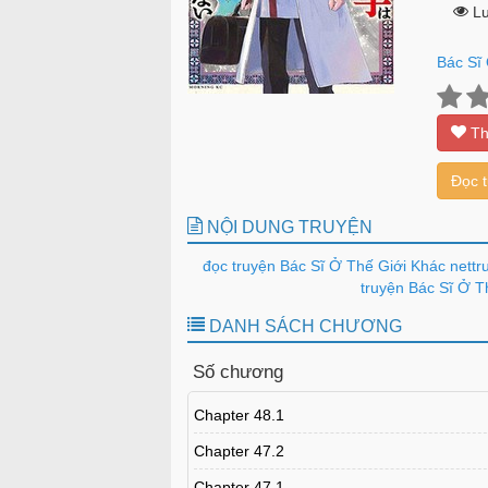
Lư
Bác Sĩ
Th
Đọc 
NỘI DUNG TRUYỆN
đọc truyện Bác Sĩ Ở Thế Giới Khác nettr
truyện Bác Sĩ Ở T
DANH SÁCH CHƯƠNG
Số chương
Chapter 48.1
Chapter 47.2
Chapter 47.1