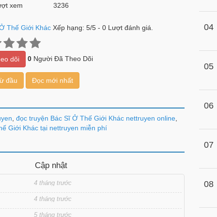
ợt xem
3236
04
 Ở Thế Giới Khác
Xếp hạng:
5
/
5
-
0
Lượt đánh giá.
0
Người Đã Theo Dõi
eo dõi
05
từ đầu
Đọc mới nhất
06
uyen
,
đọc truyện Bác Sĩ Ở Thế Giới Khác nettruyen online
,
hế Giới Khác tại nettruyen miễn phí
07
Cập nhật
4 tháng trước
08
4 tháng trước
5 tháng trước