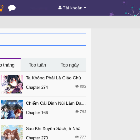
Tài khoản
p tháng
Top tuần
Top ngày
Ta Không Phải Là Giáo Chủ
803
Chapter 274
Chiếm Cái Đỉnh Núi Làm Đại Vương
793
Chapter 166
Sau Khi Xuyên Sách, 5 Nhân Cách Của Bạo Quân Đều Yêu Ta
777
Chapter 270