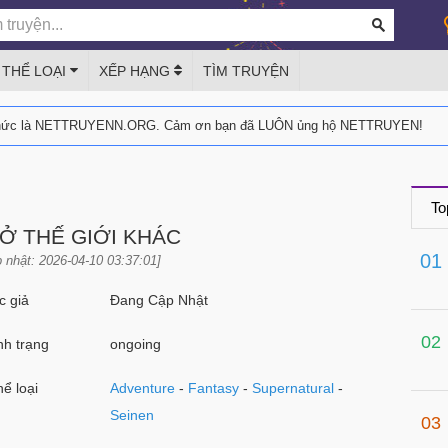
THỂ LOẠI
XẾP HẠNG
TÌM TRUYỆN
thức là NETTRUYENN.ORG. Cảm ơn bạn đã LUÔN ủng hộ NETTRUYEN!
To
 Ở THẾ GIỚI KHÁC
01
 nhật: 2026-04-10 03:37:01]
 giả
Đang Cập Nhật
02
h trạng
ongoing
ể loại
Adventure
-
Fantasy
-
Supernatural
-
Seinen
03