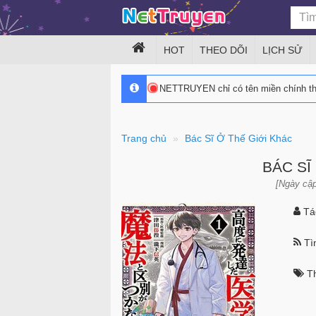
HOT
THEO DÕI
LỊCH SỬ
NETTRUYEN chỉ có tên miền chính 
Trang chủ
Bác Sĩ Ở Thế Giới Khác
BÁC SĨ
[Ngày cập
Tác
Tìn
Th