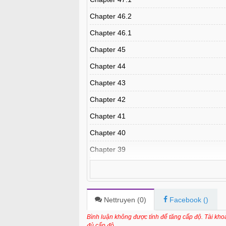
Chapter 46.2
Chapter 46.1
Chapter 45
Chapter 44
Chapter 43
Chapter 42
Chapter 41
Chapter 40
Chapter 39
Chapter 38
Chapter 37
Chapter 36
Nettruyen (
0
)
Facebook (
)
Chapter 35
Bình luận không được tính để tăng cấp độ. Tài kh
đủ cấp độ.