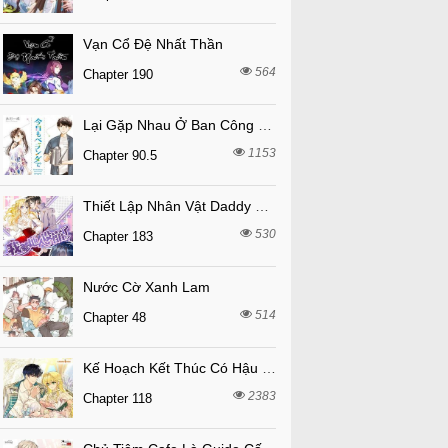
Vạn Cổ Đệ Nhất Thần
564
Chapter 190
Lại Gặp Nhau Ở Ban Công Rồi
1153
Chapter 90.5
Thiết Lập Nhân Vật Daddy Của Tôi Bị Sụp Đổ
530
Chapter 183
Nước Cờ Xanh Lam
514
Chapter 48
Kế Hoạch Kết Thúc Có Hậu Cho Nhân Vật Phản Diện
2383
Chapter 118