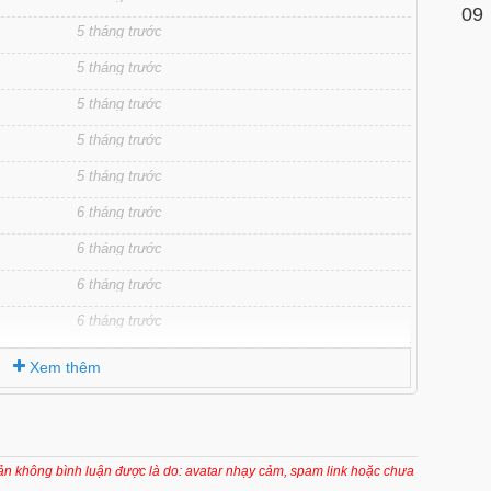
09
5 tháng trước
5 tháng trước
5 tháng trước
5 tháng trước
5 tháng trước
6 tháng trước
6 tháng trước
6 tháng trước
6 tháng trước
6 tháng trước
Xem thêm
6 tháng trước
6 tháng trước
6 tháng trước
oản không bình luận được là do: avatar nhạy cảm, spam link hoặc chưa