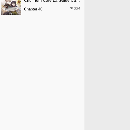
Chủ Tiệm Cafe Là Guide Cấp S
334
Chapter 40