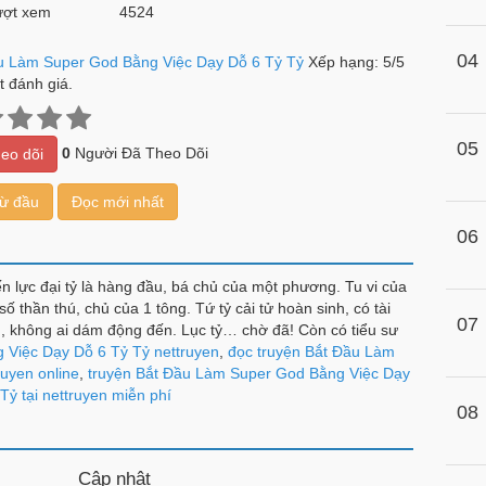
ợt xem
4524
04
u Làm Super God Bằng Việc Dạy Dỗ 6 Tỷ Tỷ
Xếp hạng:
5
/
5
 đánh giá.
05
0
Người Đã Theo Dõi
eo dõi
từ đầu
Đọc mới nhất
06
hiến lực đại tỷ là hàng đầu, bá chủ của một phương. Tu vi của
số thần thú, chủ của 1 tông. Tứ tỷ cải tử hoàn sinh, có tài
07
n, không ai dám động đến. Lục tỷ… chờ đã! Còn có tiểu sư
đời! Diệp lạc: ta khó lựa chọn quá đi, a ha ha ha !
 Việc Dạy Dỗ 6 Tỷ Tỷ nettruyen
,
đọc truyện Bắt Đầu Làm
uyen online
,
truyện Bắt Đầu Làm Super God Bằng Việc Dạy
Tỷ tại nettruyen miễn phí
08
Cập nhật