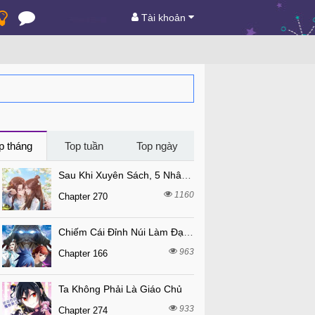
Tài khoản
p tháng
Top tuần
Top ngày
Sau Khi Xuyên Sách, 5 Nhân Cách Của Bạo Quân Đều Yêu Ta
1160
Chapter 270
Chiếm Cái Đỉnh Núi Làm Đại Vương
963
Chapter 166
Ta Không Phải Là Giáo Chủ
933
Chapter 274