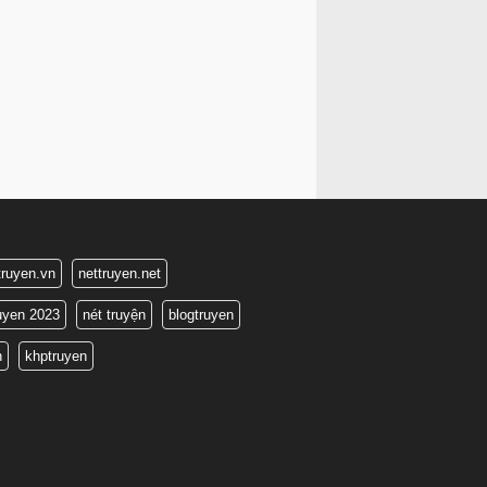
truyen.vn
nettruyen.net
ruyen 2023
nét truyện
blogtruyen
n
khptruyen