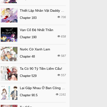
Thiết Lập Nhân Vật Daddy Của Tôi Bị Sụp Đổ
706
Chapter 183
Vạn Cổ Đệ Nhất Thần
658
Chapter 190
Nước Cờ Xanh Lam
587
Chapter 48
Ta Có 90 Tỷ Tiền Liếm Cẩu!
557
Chapter 529
Lại Gặp Nhau Ở Ban Công Rồi
1161
Chapter 90.5