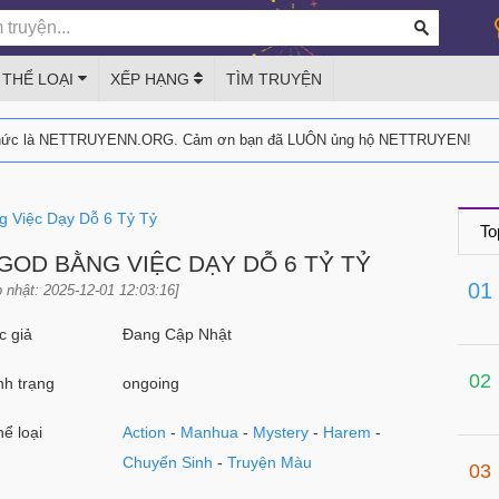
THỂ LOẠI
XẾP HẠNG
TÌM TRUYỆN
thức là NETTRUYENN.ORG. Cảm ơn bạn đã LUÔN ủng hộ NETTRUYEN!
 Việc Dạy Dỗ 6 Tỷ Tỷ
To
GOD BẰNG VIỆC DẠY DỖ 6 TỶ TỶ
01
 nhật: 2025-12-01 12:03:16]
 giả
Đang Cập Nhật
02
h trạng
ongoing
ể loại
Action
-
Manhua
-
Mystery
-
Harem
-
Chuyển Sinh
-
Truyện Màu
03