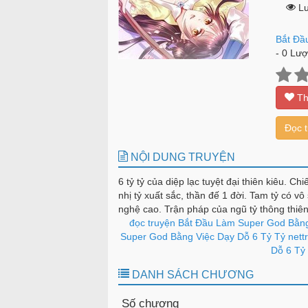
Lư
Bắt Đầ
-
0
Lượt
Th
Đọc 
NỘI DUNG TRUYỆN
6 tỷ tỷ của diệp lạc tuyệt đại thiên kiêu. C
nhị tỷ xuất sắc, thần đế 1 đời. Tam tỷ có vô 
nghệ cao. Trận pháp của ngũ tỷ thông thiê
muội , con gái của kẻ phản diện gửi gắm cả 
đọc truyện Bắt Đầu Làm Super God Bằng
Super God Bằng Việc Dạy Dỗ 6 Tỷ Tỷ nettr
Dỗ 6 Tỷ 
DANH SÁCH CHƯƠNG
Số chương