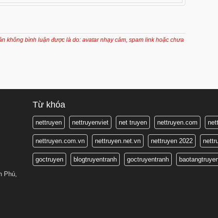
8 tháng trước
8 tháng trước
8 tháng trước
oản không bình luận được là do: avatar nhạy cảm, spam link hoặc chưa
8 tháng trước
8 tháng trước
8 tháng trước
8 tháng trước
Từ khóa
8 tháng trước
nettruyen
nettruyenviet
net truyen
nettruyen.com
net
8 tháng trước
nettruyen.com.vn
nettruyen.net.vn
nettruyen 2022
nett
8 tháng trước
goctruyen
blogtruyentranh
goctruyentranh
baotangtruye
8 tháng trước
n Phú,
8 tháng trước
8 tháng trước
8 tháng trước