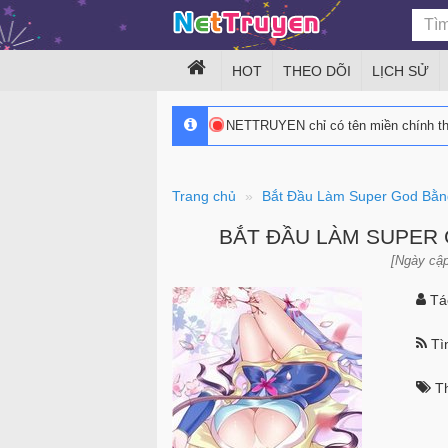
HOT
THEO DÕI
LỊCH SỬ
NETTRUYEN chỉ có tên miền chính 
Trang chủ
Bắt Đầu Làm Super God Bằng
BẮT ĐẦU LÀM SUPER 
[Ngày cập
Tác
Tìn
Th