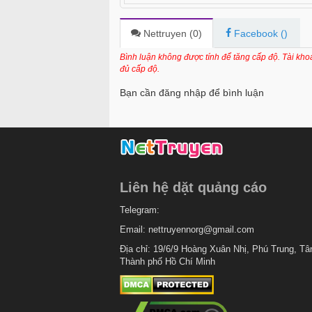
Chapter 65
Chapter 64
Nettruyen (
0
)
Facebook (
)
Chapter 63
Bình luận không được tính để tăng cấp độ. Tài kh
đủ cấp độ.
Chapter 62
Bạn cần đăng nhập để bình luận
Chapter 61
Chapter 60
Chapter 59
Chapter 58
Liên hệ dặt quảng cáo
Chapter 57
Telegram:
Chapter 56
Email:
nettruyennorg@gmail.com
Chapter 55
Địa chỉ: 19/6/9 Hoàng Xuân Nhị, Phú Trung, Tâ
Thành phố Hồ Chí Minh
Chapter 54
Chapter 53
Chapter 52