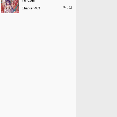
Tự Cẩm
452
Chapter 403