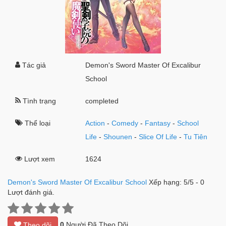
Tác giả
Demon's Sword Master Of Excalibur
School
Tình trạng
completed
Thể loại
Action
-
Comedy
-
Fantasy
-
School
Life
-
Shounen
-
Slice Of Life
-
Tu Tiên
Lượt xem
1624
Demon's Sword Master Of Excalibur School
Xếp hạng:
5
/
5
-
0
Lượt đánh giá.
0
Người Đã Theo Dõi
Theo dõi