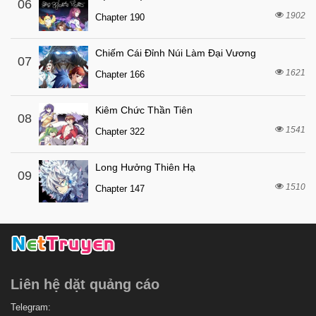
06
1902
Chapter 190
Chiếm Cái Đỉnh Núi Làm Đại Vương
07
1621
Chapter 166
Kiêm Chức Thần Tiên
08
1541
Chapter 322
Long Hưởng Thiên Hạ
09
1510
Chapter 147
Liên hệ dặt quảng cáo
Telegram: