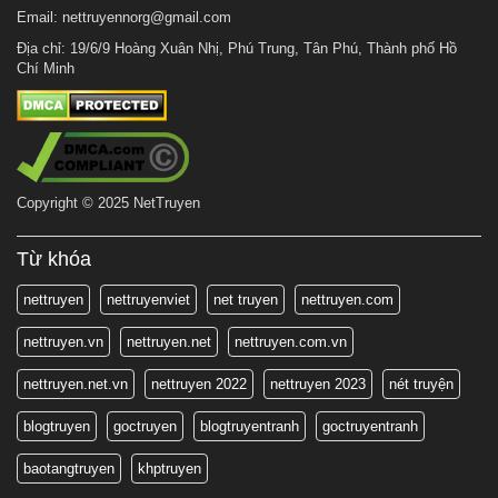
Email:
nettruyennorg@gmail.com
Địa chỉ: 19/6/9 Hoàng Xuân Nhị, Phú Trung, Tân Phú, Thành phố Hồ
Chí Minh
Copyright © 2025 NetTruyen
Từ khóa
nettruyen
nettruyenviet
net truyen
nettruyen.com
nettruyen.vn
nettruyen.net
nettruyen.com.vn
nettruyen.net.vn
nettruyen 2022
nettruyen 2023
nét truyện
blogtruyen
goctruyen
blogtruyentranh
goctruyentranh
baotangtruyen
khptruyen