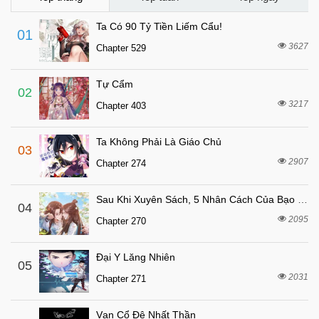
7 tháng trước
Chapter 13
Ta Có 90 Tỷ Tiền Liếm Cẩu!
01
7 tháng trước
Chapter 12
3627
Chapter 529
7 tháng trước
Chapter 11
Tự Cẩm
7 tháng trước
Chapter 10
02
3217
Chapter 403
7 tháng trước
Chapter 9
7 tháng trước
Chapter 8
Ta Không Phải Là Giáo Chủ
03
7 tháng trước
Chapter 7
2907
Chapter 274
7 tháng trước
Chapter 6
Sau Khi Xuyên Sách, 5 Nhân Cách Của Bạo Quân Đều Yêu Ta
7 tháng trước
04
Chapter 5
2095
Chapter 270
7 tháng trước
Chapter 4
7 tháng trước
Chapter 3
Đại Y Lăng Nhiên
05
7 tháng trước
2031
Chapter 2
Chapter 271
7 tháng trước
Chapter 1
Vạn Cổ Đệ Nhất Thần