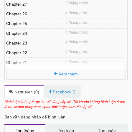
3 tháng trước
Chapter 27
4 tháng trước
Chapter 26
4 tháng trước
Chapter 25
4 tháng trước
Chapter 24
4 tháng trước
Chapter 23
4 tháng trước
Chapter 22
4 tháng trước
Chapter 21
4 tháng trước
Chapter 20
Xem thêm
7 tháng trước
Chapter 19
7 tháng trước
Chapter 18
Nettruyen (
0
)
Facebook (
)
7 tháng trước
Chapter 17
Bình luận không được tính để tăng cấp độ. Tài khoản không bình luận được
là do: avatar nhạy cảm, spam link hoặc chưa đủ cấp độ.
7 tháng trước
Chapter 16
Bạn cần đăng nhập để bình luận
7 tháng trước
Chapter 15
7 tháng trước
Chapter 14
Top tháng
Top tuần
Top ngày