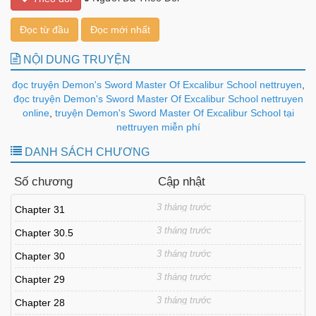
Đọc từ đầu
Đọc mới nhất
NỘI DUNG TRUYỆN
đọc truyện Demon's Sword Master Of Excalibur School nettruyen
,
đọc truyện Demon's Sword Master Of Excalibur School nettruyen
online
,
truyện Demon's Sword Master Of Excalibur School tại
nettruyen miễn phí
DANH SÁCH CHƯƠNG
Số chương
Cập nhật
3 tháng trước
Chapter 31
3 tháng trước
Chapter 30.5
3 tháng trước
Chapter 30
3 tháng trước
Chapter 29
3 tháng trước
Chapter 28