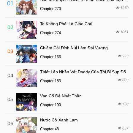
01
1270
Chapter 270
Ta Không Phải Là Giáo Chủ
02
1051
Chapter 274
Chiếm Cái Đỉnh Núi Làm Đại Vương
03
993
Chapter 166
Thiết Lập Nhân Vật Daddy Của Tôi Bị Sụp Đổ
04
803
Chapter 183
Vạn Cổ Đệ Nhất Thần
05
738
Chapter 190
Nước Cờ Xanh Lam
06
637
Chapter 48