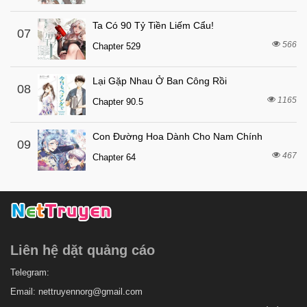
Ta Có 90 Tỷ Tiền Liếm Cẩu!
07
566
Chapter 529
Lại Gặp Nhau Ở Ban Công Rồi
08
1165
Chapter 90.5
Con Đường Hoa Dành Cho Nam Chính
09
467
Chapter 64
Liên hệ dặt quảng cáo
Telegram:
Email:
nettruyennorg@gmail.com