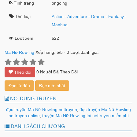
Tình trạng
ongoing
Thể loại
Action
-
Adventure
-
Drama
-
Fantasy
-
Manhua
Lượt xem
622
Ma Nữ Rowling
Xếp hạng:
5
/
5
-
0
Lượt đánh giá.
0
Người Đã Theo Dõi
Theo dõi
Đọc từ đầu
Đọc mới nhất
NỘI DUNG TRUYỆN
đọc truyện Ma Nữ Rowling nettruyen
,
đọc truyện Ma Nữ Rowling
nettruyen online
,
truyện Ma Nữ Rowling tại nettruyen miễn phí
DANH SÁCH CHƯƠNG