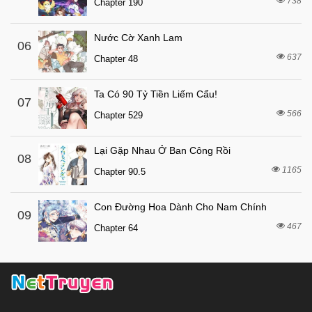
738
Chapter 190
Nước Cờ Xanh Lam
06
637
Chapter 48
Ta Có 90 Tỷ Tiền Liếm Cẩu!
07
566
Chapter 529
Lại Gặp Nhau Ở Ban Công Rồi
08
1165
Chapter 90.5
Con Đường Hoa Dành Cho Nam Chính
09
467
Chapter 64