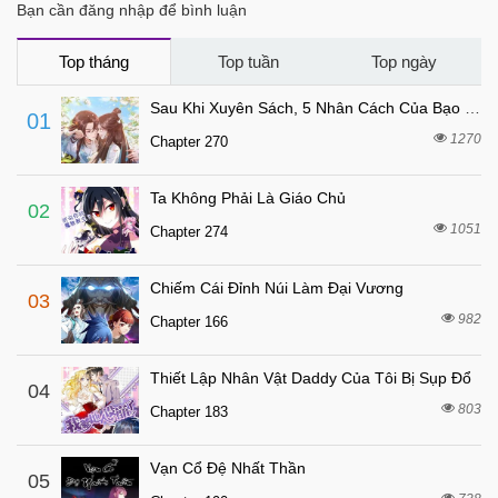
Bạn cần đăng nhập để bình luận
Top tháng
Top tuần
Top ngày
Sau Khi Xuyên Sách, 5 Nhân Cách Của Bạo Quân Đều Yêu Ta
01
1270
Chapter 270
Ta Không Phải Là Giáo Chủ
02
1051
Chapter 274
Chiếm Cái Đỉnh Núi Làm Đại Vương
03
982
Chapter 166
Thiết Lập Nhân Vật Daddy Của Tôi Bị Sụp Đổ
04
803
Chapter 183
Vạn Cổ Đệ Nhất Thần
05