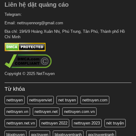
Liên hệ dặt quảng cáo
Telegram:
Email:
nettruyennorg@gmail.com
Địa chỉ: 19/6/9 Hoàng Xuân Nhị, Phú Trung, Tân Phú, Thành phố Hồ
Chí Minh
Copyright © 2025 NetTruyen
Từ khóa
nettruyen
nettruyenviet
net truyen
nettruyen.com
nettruyen.vn
nettruyen.net
nettruyen.com.vn
nettruyen.net.vn
nettruyen 2022
nettruyen 2023
nét truyện
blogtruyen
goctruyen
blogtruyentranh
goctruyentranh