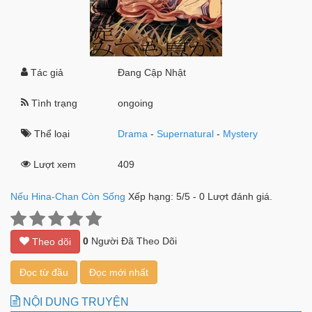
Tác giả
Đang Cập Nhật
Tình trạng
ongoing
Thể loại
Drama
-
Supernatural
-
Mystery
Lượt xem
409
Nếu Hina-Chan Còn Sống
Xếp hạng:
5
/
5
-
0
Lượt đánh giá.
0
Người Đã Theo Dõi
Theo dõi
Đọc từ đầu
Đọc mới nhất
NỘI DUNG TRUYỆN