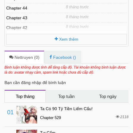
8 tháng trước
Chapter 44
8 tháng trước
Chapter 43
8 tháng trước
Chapter 42
8 tháng trước
Chapter 41
Xem thêm
8 tháng trước
Chapter 40
8 tháng trước
Chapter 39
Nettruyen (
0
)
Facebook (
)
8 tháng trước
Chapter 38
Bình luận không được tính để tăng cấp độ. Tài khoản không bình luận được
là do: avatar nhạy cảm, spam link hoặc chưa đủ cấp độ.
8 tháng trước
Chapter 37
Bạn cần đăng nhập để bình luận
8 tháng trước
Chapter 36
8 tháng trước
Chapter 35
Top tháng
Top tuần
Top ngày
8 tháng trước
Chapter 34
Ta Có 90 Tỷ Tiền Liếm Cẩu!
01
8 tháng trước
Chapter 33
2118
Chapter 529
8 tháng trước
Chapter 32
Tự Cẩm