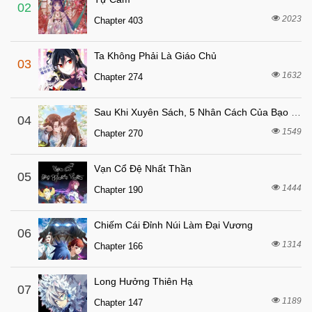
8 tháng trước
Chapter 31
02
2023
Chapter 403
8 tháng trước
Chapter 30
8 tháng trước
Chapter 29
Ta Không Phải Là Giáo Chủ
03
8 tháng trước
Chapter 28
1632
Chapter 274
8 tháng trước
Chapter 27
Sau Khi Xuyên Sách, 5 Nhân Cách Của Bạo Quân Đều Yêu Ta
8 tháng trước
04
Chapter 26
1549
Chapter 270
8 tháng trước
Chapter 25
8 tháng trước
Chapter 24
Vạn Cổ Đệ Nhất Thần
05
8 tháng trước
1444
Chapter 23
Chapter 190
8 tháng trước
Chapter 22
Chiếm Cái Đỉnh Núi Làm Đại Vương
06
8 tháng trước
Chapter 21
1314
Chapter 166
8 tháng trước
Chapter 20
8 tháng trước
Chapter 19
Long Hưởng Thiên Hạ
07
1189
8 tháng trước
Chapter 147
Chapter 18