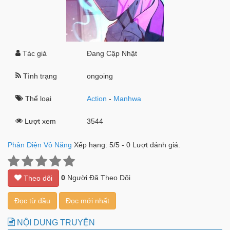
Tác giả
Đang Cập Nhật
Tình trạng
ongoing
Thể loại
Action
-
Manhwa
Lượt xem
3544
Phản Diện Vô Năng
Xếp hạng:
5
/
5
-
0
Lượt đánh giá.
0
Người Đã Theo Dõi
Theo dõi
Đọc từ đầu
Đọc mới nhất
NỘI DUNG TRUYỆN