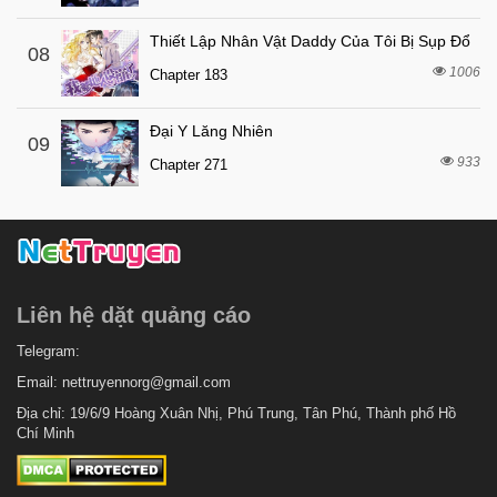
8 tháng trước
Chapter 17
Thiết Lập Nhân Vật Daddy Của Tôi Bị Sụp Đổ
08
8 tháng trước
Chapter 16
1006
Chapter 183
8 tháng trước
Chapter 15
Đại Y Lăng Nhiên
8 tháng trước
Chapter 14
09
933
Chapter 271
8 tháng trước
Chapter 13
8 tháng trước
Chapter 12
8 tháng trước
Chapter 11
8 tháng trước
Chapter 10
Liên hệ dặt quảng cáo
8 tháng trước
Chapter 9
8 tháng trước
Telegram:
Chapter 8
Email:
nettruyennorg@gmail.com
8 tháng trước
Chapter 7.1
Địa chỉ: 19/6/9 Hoàng Xuân Nhị, Phú Trung, Tân Phú, Thành phố Hồ
8 tháng trước
Chapter 7
Chí Minh
8 tháng trước
Chapter 6
8 tháng trước