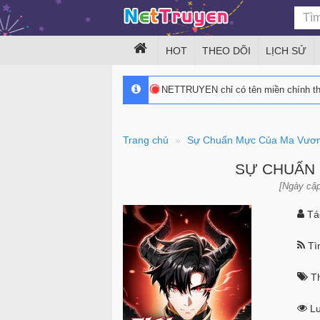
HOT
THEO DÕI
LỊCH SỬ
NETTRUYEN chỉ có tên miền chính 
Trang chủ
Sự Chuẩn Mực Của Ma Vươ
SỰ CHUẨN
[Ngày cập
Tác
Tìn
Th
Lư