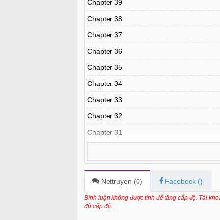
Chapter 39
Chapter 38
Chapter 37
Chapter 36
Chapter 35
Chapter 34
Chapter 33
Chapter 32
Chapter 31
Chapter 30
Chapter 29
Chapter 28
Nettruyen (
0
)
Facebook (
)
Chapter 27
Bình luận không được tính để tăng cấp độ. Tài kh
đủ cấp độ.
Chapter 26