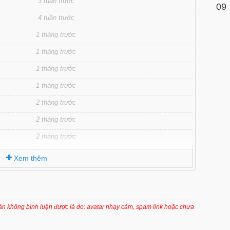
3 tuần trước
09
4 tuần trước
1 tháng trước
1 tháng trước
1 tháng trước
1 tháng trước
2 tháng trước
2 tháng trước
2 tháng trước
2 tháng trước
Xem thêm
3 tháng trước
3 tháng trước
3 tháng trước
oản không bình luận được là do: avatar nhạy cảm, spam link hoặc chưa
3 tháng trước