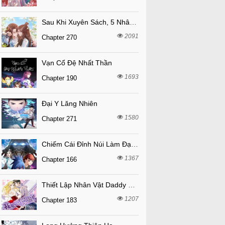
Sau Khi Xuyên Sách, 5 Nhân Cách Của Bạo Quân Đều Yêu Ta
2091
Chapter 270
Vạn Cổ Đệ Nhất Thần
1693
Chapter 190
Đại Y Lăng Nhiên
1580
Chapter 271
Chiếm Cái Đỉnh Núi Làm Đại Vương
1367
Chapter 166
Thiết Lập Nhân Vật Daddy Của Tôi Bị Sụp Đổ
1207
Chapter 183