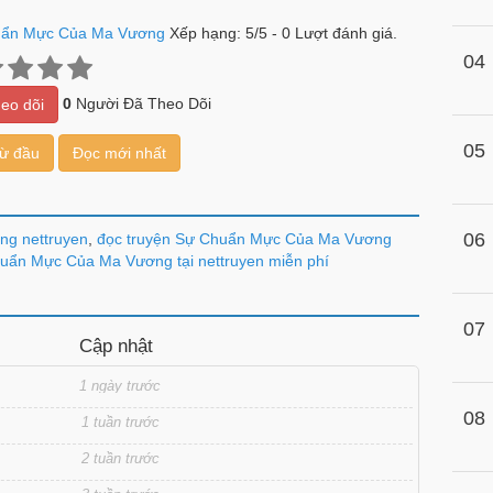
uẩn Mực Của Ma Vương
Xếp hạng:
5
/
5
-
0
Lượt đánh giá.
04
0
Người Đã Theo Dõi
eo dõi
05
từ đầu
Đọc mới nhất
06
ng nettruyen
,
đọc truyện Sự Chuẩn Mực Của Ma Vương
uẩn Mực Của Ma Vương tại nettruyen miễn phí
07
Cập nhật
1 ngày trước
08
1 tuần trước
2 tuần trước