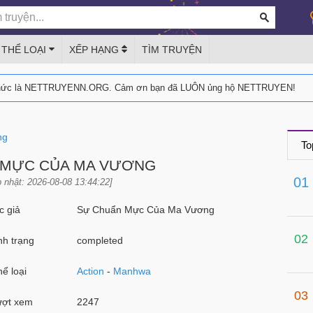
THỂ LOẠI
XẾP HẠNG
TÌM TRUYỆN
thức là NETTRUYENN.ORG. Cảm ơn bạn đã LUÔN ủng hộ NETTRUYEN!
ng
To
 MỰC CỦA MA VƯƠNG
01
 nhật: 2026-08-08 13:44:22]
 giả
Sự Chuẩn Mực Của Ma Vương
02
h trạng
completed
ể loại
Action
-
Manhwa
03
ợt xem
2247