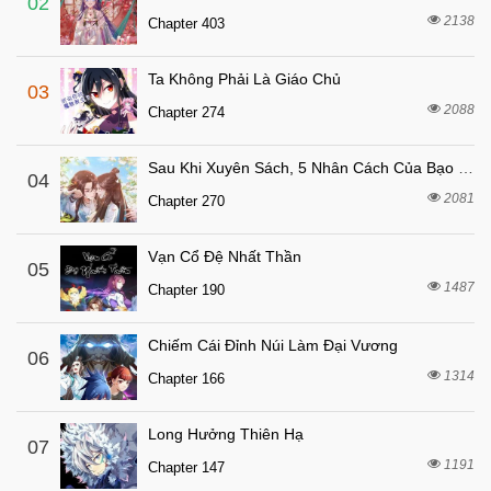
02
2138
Chapter 403
Ta Không Phải Là Giáo Chủ
03
2088
Chapter 274
Sau Khi Xuyên Sách, 5 Nhân Cách Của Bạo Quân Đều Yêu Ta
04
2081
Chapter 270
Vạn Cổ Đệ Nhất Thần
05
1487
Chapter 190
Chiếm Cái Đỉnh Núi Làm Đại Vương
06
1314
Chapter 166
Long Hưởng Thiên Hạ
07
1191
Chapter 147