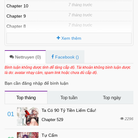
7 tháng trước
Chapter 10
7 tháng trước
Chapter 9
7 tháng trước
Chapter 8
7 tháng trước
Chapter 7
Xem thêm
7 tháng trước
Chapter 6
7 tháng trước
Chapter 5
Nettruyen (
0
)
Facebook (
)
7 tháng trước
Chapter 4
Bình luận không được tính để tăng cấp độ. Tài khoản không bình luận được
là do: avatar nhạy cảm, spam link hoặc chưa đủ cấp độ.
7 tháng trước
Chapter 3
Bạn cần đăng nhập để bình luận
7 tháng trước
Chapter 2
7 tháng trước
Chapter 1
Top tháng
Top tuần
Top ngày
Ta Có 90 Tỷ Tiền Liếm Cẩu!
01
2296
Chapter 529
Tự Cẩm