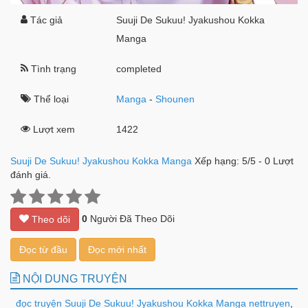
Tác giả
Suuji De Sukuu! Jyakushou Kokka
Manga
Tình trạng
completed
Thể loại
Manga
-
Shounen
Lượt xem
1422
Suuji De Sukuu! Jyakushou Kokka Manga
Xếp hạng:
5
/
5
-
0
Lượt
đánh giá.
0
Người Đã Theo Dõi
Theo dõi
Đọc từ đầu
Đọc mới nhất
NỘI DUNG TRUYỆN
đọc truyện Suuji De Sukuu! Jyakushou Kokka Manga nettruyen
,