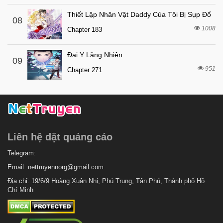
Thiết Lập Nhân Vật Daddy Của Tôi Bị Sụp Đổ
08
1008
Chapter 183
Đại Y Lăng Nhiên
09
951
Chapter 271
Liên hệ dặt quảng cáo
Telegram:
Email:
nettruyennorg@gmail.com
Địa chỉ: 19/6/9 Hoàng Xuân Nhị, Phú Trung, Tân Phú, Thành phố Hồ
Chí Minh