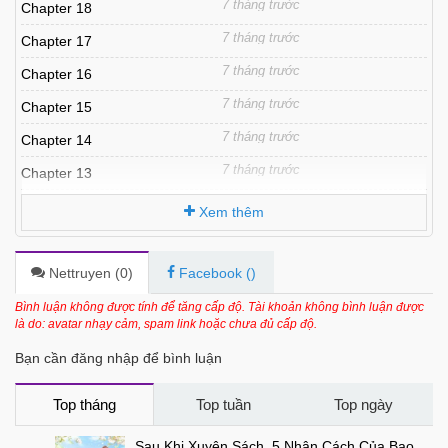
7 tháng trước
Chapter 18
7 tháng trước
Chapter 17
7 tháng trước
Chapter 16
7 tháng trước
Chapter 15
7 tháng trước
Chapter 14
7 tháng trước
Chapter 13
7 tháng trước
Chapter 12
Xem thêm
7 tháng trước
Chapter 11
7 tháng trước
Chapter 10
Nettruyen (
0
)
Facebook (
)
7 tháng trước
Chapter 9
Bình luận không được tính để tăng cấp độ. Tài khoản không bình luận được
là do: avatar nhạy cảm, spam link hoặc chưa đủ cấp độ.
7 tháng trước
Chapter 8
Bạn cần đăng nhập để bình luận
7 tháng trước
Chapter 7
7 tháng trước
Chapter 6
Top tháng
Top tuần
Top ngày
7 tháng trước
Chapter 5
Sau Khi Xuyên Sách, 5 Nhân Cách Của Bạo Quân Đều Yêu Ta