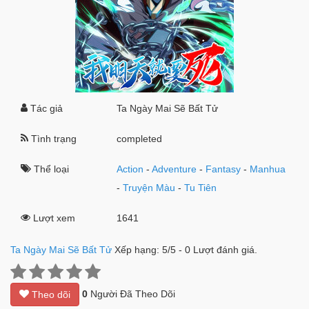
Tác giả
Ta Ngày Mai Sẽ Bất Tử
Tình trạng
completed
Thể loại
Action
-
Adventure
-
Fantasy
-
Manhua
-
Truyện Màu
-
Tu Tiên
Lượt xem
1641
Ta Ngày Mai Sẽ Bất Tử
Xếp hạng:
5
/
5
-
0
Lượt đánh giá.
0
Người Đã Theo Dõi
Theo dõi