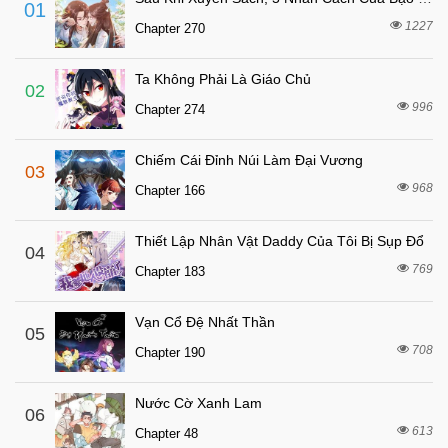
01
7 tháng trước
Chapter 4
1227
Chapter 270
7 tháng trước
Chapter 3
Ta Không Phải Là Giáo Chủ
7 tháng trước
Chapter 2
02
996
Chapter 274
7 tháng trước
Chapter 1
Chiếm Cái Đỉnh Núi Làm Đại Vương
03
968
Chapter 166
Thiết Lập Nhân Vật Daddy Của Tôi Bị Sụp Đổ
04
769
Chapter 183
Vạn Cổ Đệ Nhất Thần
05
708
Chapter 190
Nước Cờ Xanh Lam
06
613
Chapter 48