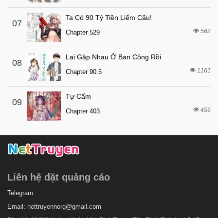
Ta Có 90 Tỷ Tiền Liếm Cẩu!
07
562
Chapter 529
Lại Gặp Nhau Ở Ban Công Rồi
08
1161
Chapter 90.5
Tự Cẩm
09
459
Chapter 403
Liên hệ dặt quảng cáo
Telegram:
Email:
nettruyennorg@gmail.com